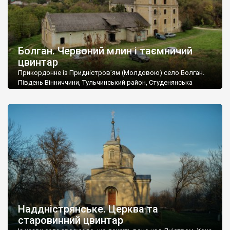
Болган. Червоний млин і таємничий
цвинтар
Прикордонне із Придністров’ям (Молдовою) село Болган.
Південь Вінниччини, Тульчинський район, Студенянська
громада. У селі мешкає близько тисячі осіб. Спочатку ми
дізналися, що у Болгані є величезний захаращений
старовинний цвинтар із кам’яними хрестами. Всі епітафії, які
збереглися, написані кирилицею, церковнослов’янською
мовою. За всіма традиційними ознаками – цвинтар
український. Хрести датуються 19 століттям. У 1924-1940
роках Болган […]
Наддністрянське. Церква та
старовинний цвинтар