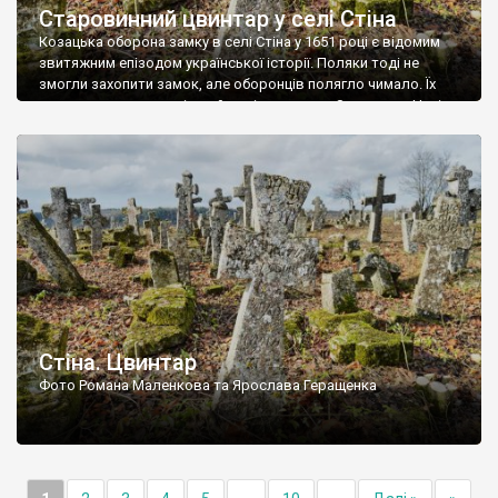
Старовинний цвинтар у селі Стіна
Козацька оборона замку в селі Стіна у 1651 році є відомим
звитяжним епізодом української історії. Поляки тоді не
змогли захопити замок, але оборонців полягло чимало. Їх
поховали на цвинтарі, який тоді називався Замковим. Нині на
місці замку церква із кам’яною огорожею, а цвинтар є. На
ньому чимало хрестів 19 століття, є такі, де епітафії стер […]
Стіна. Цвинтар
Фото Романа Маленкова та Ярослава Геращенка