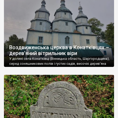
53,5% проживає в сільській місцевості, а 46,5% в містах. В
області 17 міст, 30 селищ міського типу і 1467 сіл. У м. Вінниця
проживає близько 370 тис. чоловік.
Вінниччина – регіон з величезним туристичним потенціалом.
Туристичні об’єкти Вінниччини дуже різноманітні, але поки що
не користуються великою популярністю через слабку рекламу
і, досить часто, занедбаний стан.
Воздвиженська церква в Конатківцях –
Вінниччина у свій час була улюбленим місцем поселення
дерев’яний вітрильник віри
польської шляхти, тому на території області збереглася
велика кількість панських садиб і палаців. У Тульчині,
У долині села Конатківці (Вінницька область, Шаргородщина),
наприклад, розташований найбільший палац в Україні, який
серед соняшникових полів і густих садів, височіє дерев’яна
Воздвиженська церква – одна з найвитонченіших святинь
колись належав родині Потоцьких. У
Старій Прилуці стоїть
України. Її образ – не просто архітектурна спадщина, а
палац – копія Маріїнського
. Розкішні палаци збереглися в
поетичний символ духовного корабля, що лине до архіпелагу
Немирові
,
Верхівці
,
Ободівці
та інших містах і селах
Царства Божого. «Чи бачили ви колись інший храм, більш
Вінниччини.
подібний до дивовижного Божого вітрильника, що лине […]
На Вінниччині дуже багато старовинних культових об’єктів:
храмів (як православних так і католицьких), монастирів. На
особливу увагу заслуговують мавзолей Потоцьких у
Печері
,
печерний монастир у Лядовій.