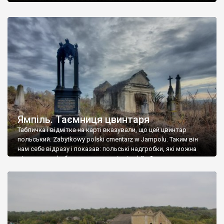
Ямпіль. Таємниця цвинтаря
Табличка і відмітка на карті вказували, що цей цвинтар
польський. Zabytkowy polski cmentarz w Jampolu. Таким він
нам себе відразу і показав: польські надгробки, які можна
віднести до фабричних, польські епітафії… Загалом цвинтар
виявився величезним – порахували площу у GoogleMaps –
виявилося більше семи гектарів. Перше враження про
абсолютну звичайність польського цвинтаря виявилося
оманливим – […]