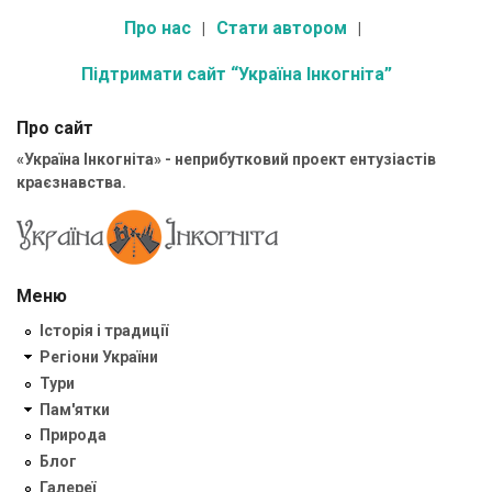
Про нас
Стати автором
Підтримати сайт “Україна Інкогніта”
Про сайт
«Україна Інкогніта» - неприбутковий проект ентузіастів
краєзнавства.
Меню
Історія і традиції
Регіони України
Тури
Пам'ятки
Природа
Блог
Галереї