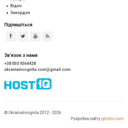
Відео
Закордон
Підпишіться
Зв'язок з нами
+38 050 9364428
ukrainaincognita.com@gmail.com
© UkrainaIncognita 2012 - 2026
Розробка сайту
geotlon.com