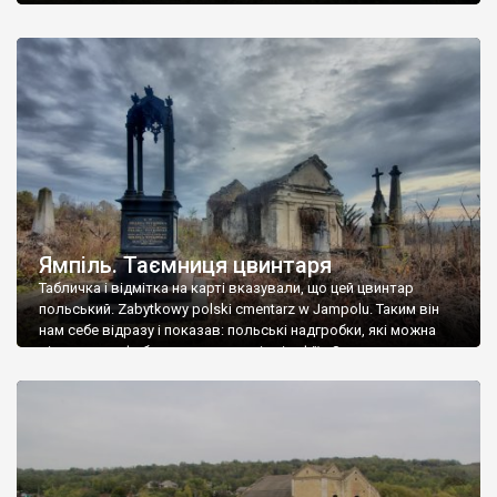
Ямпіль. Таємниця цвинтаря
Табличка і відмітка на карті вказували, що цей цвинтар
польський. Zabytkowy polski cmentarz w Jampolu. Таким він
нам себе відразу і показав: польські надгробки, які можна
віднести до фабричних, польські епітафії… Загалом цвинтар
виявився величезним – порахували площу у GoogleMaps –
виявилося більше семи гектарів. Перше враження про
абсолютну звичайність польського цвинтаря виявилося
оманливим – […]