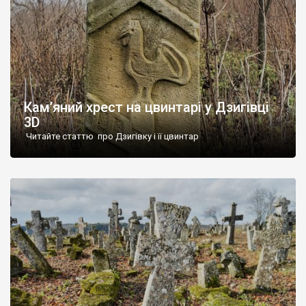
Кам’яний хрест на цвинтарі у Дзигівці
3D
Читайте статтю про Дзигівку і її цвинтар