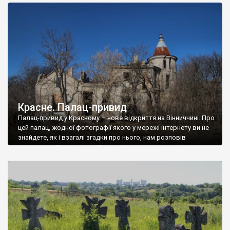
доглянутий, а в іншій суцільна руїна. Руїни палацу Тишкевичів у
Андрушівці, на Вінниччині. Такий стан […]
Красне. Палац-привид
Палац-привид у Красному – нове відкриття на Вінниччині. Про
цей палац, жодної фотографії якого у мережі інтернету ви не
знайдете, як і взагалі згадки про нього, нам розповів
мешканець Самгородка. Палац у Красному вразив не лише
станом руїни і чагарями, які його оточують, але і величчю
навіть у руїні. Можна уявно рекоструювати головний вхід із
[…]