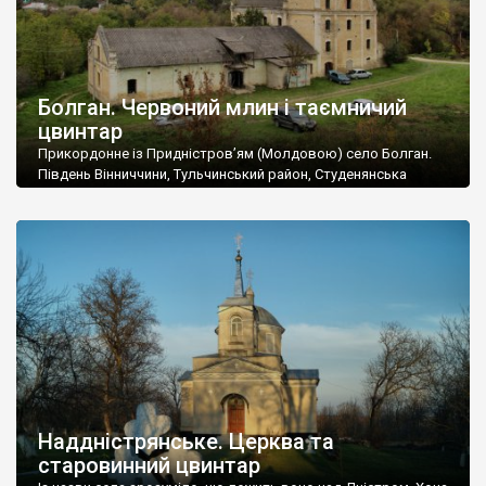
Болган. Червоний млин і таємничий
цвинтар
Прикордонне із Придністров’ям (Молдовою) село Болган.
Південь Вінниччини, Тульчинський район, Студенянська
громада. У селі мешкає близько тисячі осіб. Спочатку ми
дізналися, що у Болгані є величезний захаращений
старовинний цвинтар із кам’яними хрестами. Всі епітафії, які
збереглися, написані кирилицею, церковнослов’янською
мовою. За всіма традиційними ознаками – цвинтар
український. Хрести датуються 19 століттям. У 1924-1940
роках Болган […]
Наддністрянське. Церква та
старовинний цвинтар