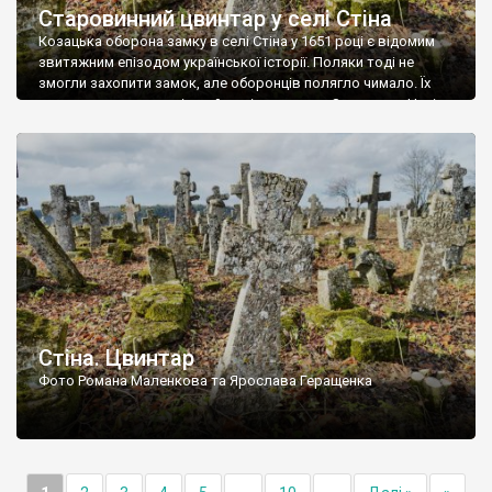
Старовинний цвинтар у селі Стіна
Козацька оборона замку в селі Стіна у 1651 році є відомим
звитяжним епізодом української історії. Поляки тоді не
змогли захопити замок, але оборонців полягло чимало. Їх
поховали на цвинтарі, який тоді називався Замковим. Нині на
місці замку церква із кам’яною огорожею, а цвинтар є. На
ньому чимало хрестів 19 століття, є такі, де епітафії стер […]
Стіна. Цвинтар
Фото Романа Маленкова та Ярослава Геращенка