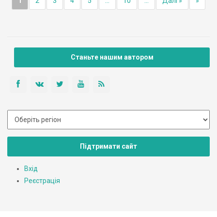
1
2
3
4
5
...
10
...
Далі »
»
Станьте нашим автором
Підтримати сайт
Вхід
Реєстрація