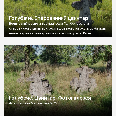
Голубече. Старовинний цвинтар
Величезний респект громаді села Голубече за стан
старовинного цвинтаря, розташованого на околиці. Чагарів
немає, гарна зелена травичка і кози пасуться. Кози –
найкращий регулятор шкідливої, для старих кладовищ,
рослинності. Навесні, коли паростки дерев вкриваються
бруньками, кози ті бруньки обгризають, бо то улюблений
делікатес. На цвинтарі у Голубечому ціла колекція
різноманітних форм хрестів. Село відносно невелике, […]
Голубече. Цвинтар. Фотогалерея
Фото Романа Маленкова, 2024 р.