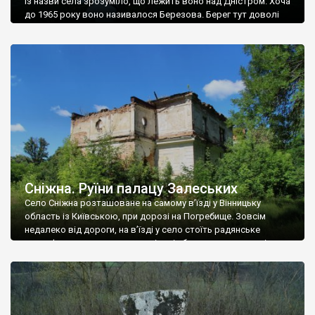
Із назви села зрозуміло, що лежить воно над Дністром. Хоча
до 1965 року воно називалося Березова. Берег тут доволі
високий і крутий, як і майже всюди на Поділлі, але є кілька
грунтових доріг, які збігають аж до самої води – цим
Наддністрянське відрізняється від більшості навколишніх
сіл. У селі є мурована Михайлівська церква. Точної дати […]
Сніжна. Руїни палацу Залеських
Село Сніжна розташоване на самому в’їзді у Вінницьку
область із Київською, при дорозі на Погребище. Зовсім
недалеко від дороги, на в’їзді у село стоїть радянське
рельєфне пано, яке показує жінку і яблуню, а трохи далі, десь
серед дерев, заховалися руїни палацу Залеських. З дороги їх
не видно, але видно дві стареньких колії у траві – […]