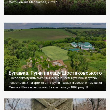
Фото Романа Маленкова, 2023 р.
Бугаївка. Руїни палацу Шостаковського
В невеликому (близько 200 жителів) селі Бугаївка, в густих
непролазних чагарях стоять руїни палацу місцевого поміщика
Фелікса Шостаковського. Звели палац у 1893 році. В
радянський період у ньому спочатку містилася школа, потім
клуб, ще пізніше – гуртожиток. У 60-х роках минулого
століття тут розмістили туберкульозну лікарню. Коли із
палацу виїхала лікарня – ми точно не […]