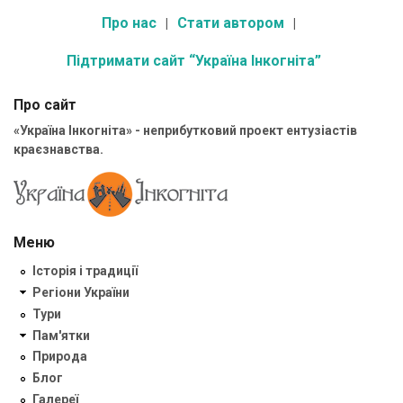
Про нас
Стати автором
Підтримати сайт “Україна Інкогніта”
Про сайт
«Україна Інкогніта» - неприбутковий проект ентузіастів
краєзнавства.
Меню
Історія і традиції
Регіони України
Тури
Пам'ятки
Природа
Блог
Галереї