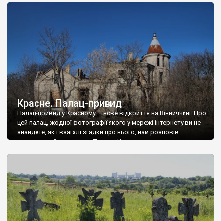
доглянутий, а в іншій суцільна руїна. Руїни палацу Тишкевичів у
Андрушівці, на Вінниччині. Такий стан […]
Красне. Палац-привид
Палац-привид у Красному – нове відкриття на Вінниччині. Про
цей палац, жодної фотографії якого у мережі інтернету ви не
знайдете, як і взагалі згадки про нього, нам розповів
мешканець Самгородка. Палац у Красному вразив не лише
станом руїни і чагарями, які його оточують, але і величчю
навіть у руїні. Можна уявно рекоструювати головний вхід із
[…]