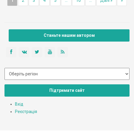
1
2
3
4
5
...
10
...
Далі »
»
Станьте нашим автором
Підтримати сайт
Вхід
Реєстрація