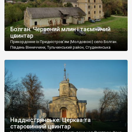
Болган. Червоний млин і таємничий
цвинтар
Прикордонне із Придністров’ям (Молдовою) село Болган.
Південь Вінниччини, Тульчинський район, Студенянська
громада. У селі мешкає близько тисячі осіб. Спочатку ми
дізналися, що у Болгані є величезний захаращений
старовинний цвинтар із кам’яними хрестами. Всі епітафії, які
збереглися, написані кирилицею, церковнослов’янською
мовою. За всіма традиційними ознаками – цвинтар
український. Хрести датуються 19 століттям. У 1924-1940
роках Болган […]
Наддністрянське. Церква та
старовинний цвинтар