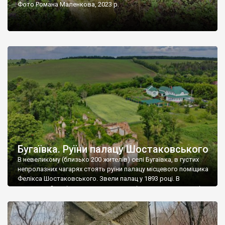
Фото Романа Маленкова, 2023 р.
Бугаївка. Руїни палацу Шостаковського
В невеликому (близько 200 жителів) селі Бугаївка, в густих
непролазних чагарях стоять руїни палацу місцевого поміщика
Фелікса Шостаковського. Звели палац у 1893 році. В
радянський період у ньому спочатку містилася школа, потім
клуб, ще пізніше – гуртожиток. У 60-х роках минулого
століття тут розмістили туберкульозну лікарню. Коли із
палацу виїхала лікарня – ми точно не […]