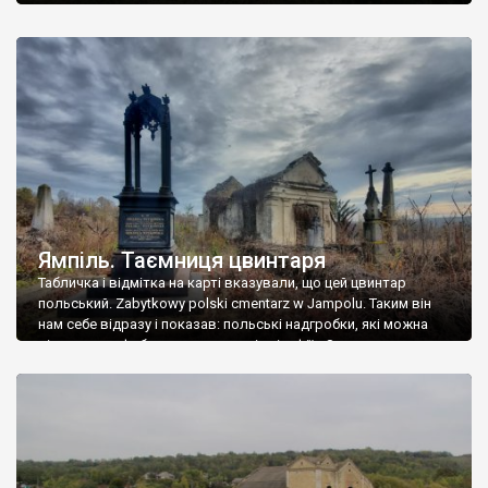
Ямпіль. Таємниця цвинтаря
Табличка і відмітка на карті вказували, що цей цвинтар
польський. Zabytkowy polski cmentarz w Jampolu. Таким він
нам себе відразу і показав: польські надгробки, які можна
віднести до фабричних, польські епітафії… Загалом цвинтар
виявився величезним – порахували площу у GoogleMaps –
виявилося більше семи гектарів. Перше враження про
абсолютну звичайність польського цвинтаря виявилося
оманливим – […]