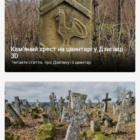
Кам’яний хрест на цвинтарі у Дзигівці
3D
Читайте статтю про Дзигівку і її цвинтар