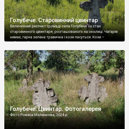
Голубече. Старовинний цвинтар
Величезний респект громаді села Голубече за стан
старовинного цвинтаря, розташованого на околиці. Чагарів
немає, гарна зелена травичка і кози пасуться. Кози –
найкращий регулятор шкідливої, для старих кладовищ,
рослинності. Навесні, коли паростки дерев вкриваються
бруньками, кози ті бруньки обгризають, бо то улюблений
делікатес. На цвинтарі у Голубечому ціла колекція
різноманітних форм хрестів. Село відносно невелике, […]
Голубече. Цвинтар. Фотогалерея
Фото Романа Маленкова, 2024 р.