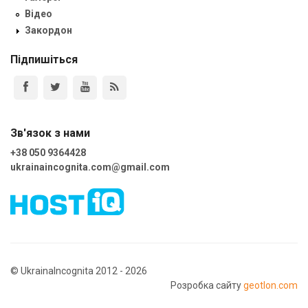
Відео
Закордон
Підпишіться
Зв'язок з нами
+38 050 9364428
ukrainaincognita.com@gmail.com
© UkrainaIncognita 2012 - 2026
Розробка сайту
geotlon.com