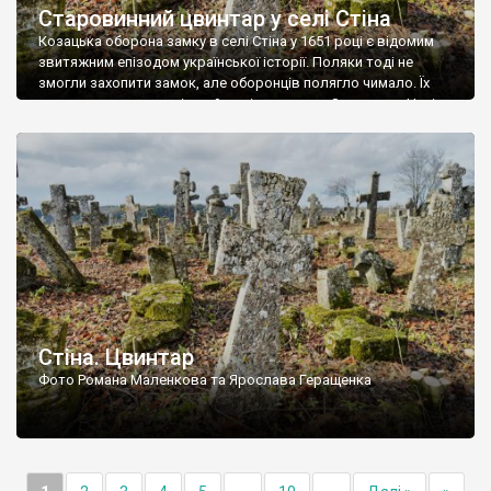
Старовинний цвинтар у селі Стіна
Козацька оборона замку в селі Стіна у 1651 році є відомим
звитяжним епізодом української історії. Поляки тоді не
змогли захопити замок, але оборонців полягло чимало. Їх
поховали на цвинтарі, який тоді називався Замковим. Нині на
місці замку церква із кам’яною огорожею, а цвинтар є. На
ньому чимало хрестів 19 століття, є такі, де епітафії стер […]
Стіна. Цвинтар
Фото Романа Маленкова та Ярослава Геращенка