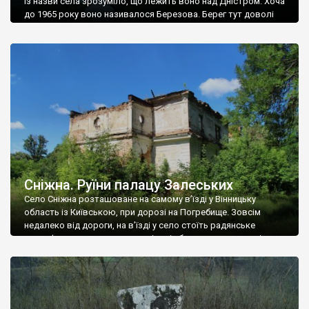
Із назви села зрозуміло, що лежить воно над Дністром. Хоча
до 1965 року воно називалося Березова. Берег тут доволі
високий і крутий, як і майже всюди на Поділлі, але є кілька
грунтових доріг, які збігають аж до самої води – цим
Наддністрянське відрізняється від більшості навколишніх
сіл. У селі є мурована Михайлівська церква. Точної дати […]
Сніжна. Руїни палацу Залеських
Село Сніжна розташоване на самому в’їзді у Вінницьку
область із Київською, при дорозі на Погребище. Зовсім
недалеко від дороги, на в’їзді у село стоїть радянське
рельєфне пано, яке показує жінку і яблуню, а трохи далі, десь
серед дерев, заховалися руїни палацу Залеських. З дороги їх
не видно, але видно дві стареньких колії у траві – […]