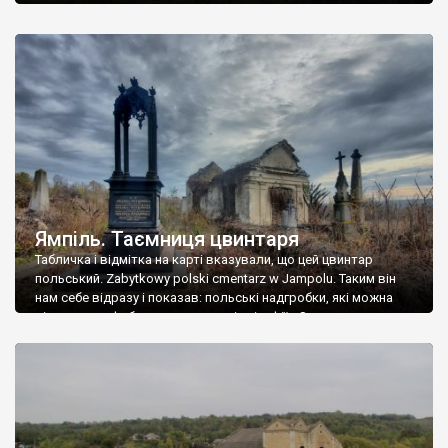
Ямпіль. Таємниця цвинтаря
Табличка і відмітка на карті вказували, що цей цвинтар
польський. Zabytkowy polski cmentarz w Jampolu. Таким він
нам себе відразу і показав: польські надгробки, які можна
віднести до фабричних, польські епітафії… Загалом цвинтар
виявився величезним – порахували площу у GoogleMaps –
виявилося більше семи гектарів. Перше враження про
абсолютну звичайність польського цвинтаря виявилося
оманливим – […]