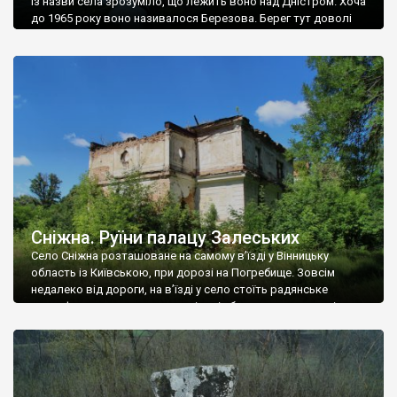
Із назви села зрозуміло, що лежить воно над Дністром. Хоча
до 1965 року воно називалося Березова. Берег тут доволі
високий і крутий, як і майже всюди на Поділлі, але є кілька
грунтових доріг, які збігають аж до самої води – цим
Наддністрянське відрізняється від більшості навколишніх
сіл. У селі є мурована Михайлівська церква. Точної дати […]
Сніжна. Руїни палацу Залеських
Село Сніжна розташоване на самому в’їзді у Вінницьку
область із Київською, при дорозі на Погребище. Зовсім
недалеко від дороги, на в’їзді у село стоїть радянське
рельєфне пано, яке показує жінку і яблуню, а трохи далі, десь
серед дерев, заховалися руїни палацу Залеських. З дороги їх
не видно, але видно дві стареньких колії у траві – […]