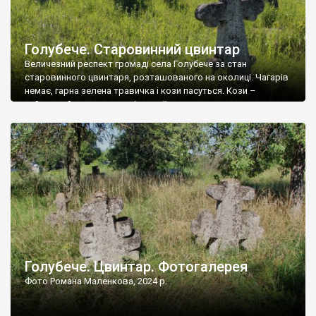
Голубече. Старовинний цвинтар
Величезний респект громаді села Голубече за стан
старовинного цвинтаря, розташованого на околиці. Чагарів
немає, гарна зелена травичка і кози пасуться. Кози –
найкращий регулятор шкідливої, для старих кладовищ,
рослинності. Навесні, коли паростки дерев вкриваються
бруньками, кози ті бруньки обгризають, бо то улюблений
делікатес. На цвинтарі у Голубечому ціла колекція
різноманітних форм хрестів. Село відносно невелике, […]
Голубече. Цвинтар. Фотогалерея
Фото Романа Маленкова, 2024 р.