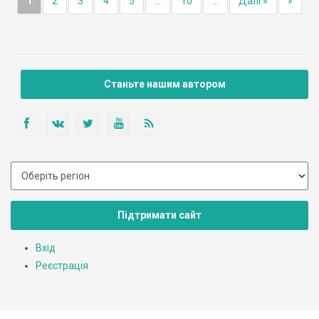
1
2
3
4
5
...
10
...
Далі »
»
Станьте нашим автором
Підтримати сайт
Вхід
Реєстрація