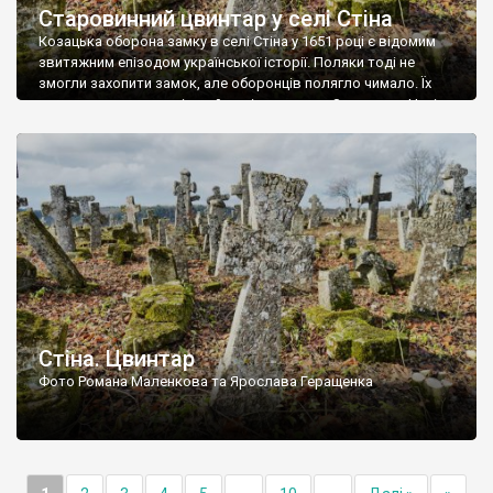
Старовинний цвинтар у селі Стіна
Козацька оборона замку в селі Стіна у 1651 році є відомим
звитяжним епізодом української історії. Поляки тоді не
змогли захопити замок, але оборонців полягло чимало. Їх
поховали на цвинтарі, який тоді називався Замковим. Нині на
місці замку церква із кам’яною огорожею, а цвинтар є. На
ньому чимало хрестів 19 століття, є такі, де епітафії стер […]
Стіна. Цвинтар
Фото Романа Маленкова та Ярослава Геращенка