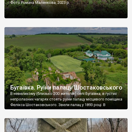
Фото Романа Маленкова, 2023 р.
Бугаївка. Руїни палацу Шостаковського
В невеликому (близько 200 жителів) селі Бугаївка, в густих
непролазних чагарях стоять руїни палацу місцевого поміщика
Фелікса Шостаковського. Звели палац у 1893 році. В
радянський період у ньому спочатку містилася школа, потім
клуб, ще пізніше – гуртожиток. У 60-х роках минулого
століття тут розмістили туберкульозну лікарню. Коли із
палацу виїхала лікарня – ми точно не […]