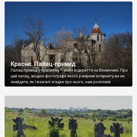
доглянутий, а в іншій суцільна руїна. Руїни палацу Тишкевичів у
Андрушівці, на Вінниччині. Такий стан […]
Красне. Палац-привид
Палац-привид у Красному – нове відкриття на Вінниччині. Про
цей палац, жодної фотографії якого у мережі інтернету ви не
знайдете, як і взагалі згадки про нього, нам розповів
мешканець Самгородка. Палац у Красному вразив не лише
станом руїни і чагарями, які його оточують, але і величчю
навіть у руїні. Можна уявно рекоструювати головний вхід із
[…]