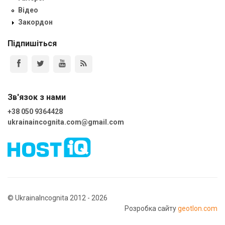
Відео
Закордон
Підпишіться
Зв'язок з нами
+38 050 9364428
ukrainaincognita.com@gmail.com
© UkrainaIncognita 2012 - 2026
Розробка сайту
geotlon.com