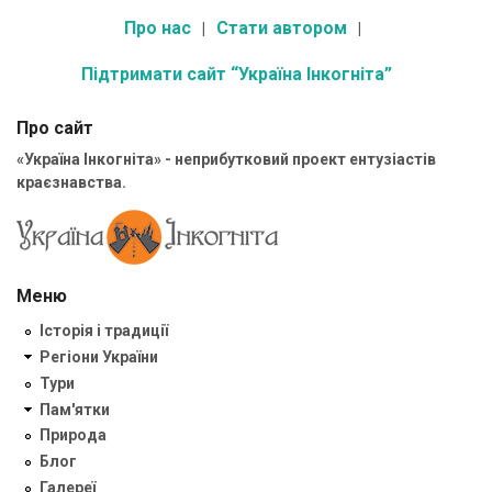
Про нас
Стати автором
Підтримати сайт “Україна Інкогніта”
Про сайт
«Україна Інкогніта» - неприбутковий проект ентузіастів
краєзнавства.
Меню
Історія і традиції
Регіони України
Тури
Пам'ятки
Природа
Блог
Галереї