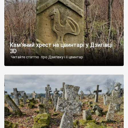
Кам’яний хрест на цвинтарі у Дзигівці
3D
Читайте статтю про Дзигівку і її цвинтар