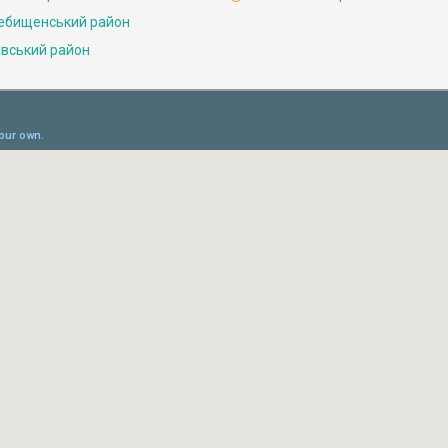
ебищенський район
івський район