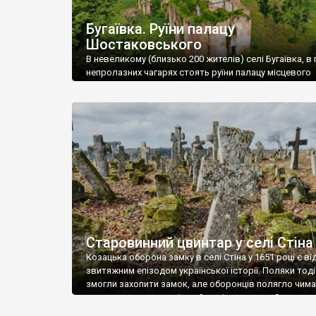
Бугаївка. Руїни палацу
Шостаковського
В невеликому (близько 200 жителів) селі Бугаївка, в 
непролазних чагарях стоять руїни палацу місцевого
поміщика Фелікса Шостаковського. Звели палац у 18
В радянський період у ньому спочатку містилася шк
потім клуб, ще пізніше – гуртожиток. У 60-х роках м
століття тут розмістили туберкульозну лікарню. Кол
палацу виїхала лікарня – ми точно не […]
Старовинний цвинтар у селі Стіна
Козацька оборона замку в селі Стіна у 1651 році є в
звитяжним епізодом української історії. Поляки тоді
змогли захопити замок, але оборонців полягло чимал
поховали на цвинтарі, який тоді називався Замковим
на місці замку церква із кам’яною огорожею, а цвинт