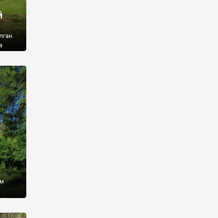
й
лган.
а
 ми
ї, які
кою
940
у
ім
і,
 З