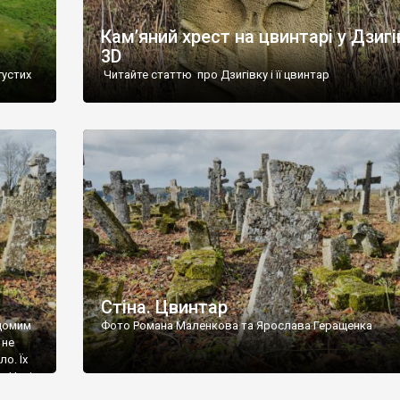
Кам’яний хрест на цвинтарі у Дзигі
3D
густих
Читайте статтю про Дзигівку і її цвинтар
93 році.
ола,
инулого
и із
Стіна. Цвинтар
ідомим
Фото Романа Маленкова та Ярослава Геращенка
 не
о. Їх
. Нині
ар є.