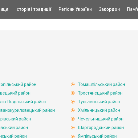
ниця
Історія і традиції
Регіони України
Закордон
Пам'
опільський район
Томашпільський район
вецький район
Тростянецький район
лів-Подільський район
Тульчинський район
ванокуриловецький район
Хмільницький район
рівський район
Чечельницький район
івський район
Шаргородський район
нський район
Ямпільський район