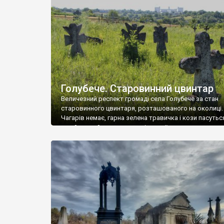
у Андрушівці, на Вінниччині. Такий стан […]
Голубече. Старовинний цвинтар
Величезний респект громаді села Голубече за стан
старовинного цвинтаря, розташованого на околиці.
Чагарів немає, гарна зелена травичка і кози пасутьс
– найкращий регулятор шкідливої, для старих клад
рослинності. Навесні, коли паростки дерев вкрива
бруньками, кози ті бруньки обгризають, бо то улюбл
делікатес. На цвинтарі у Голубечому ціла колекція
різноманітних форм хрестів. Село відносно невелике,