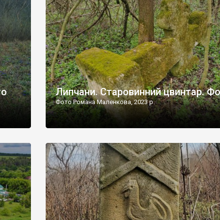
дороги їх не видно, але видно дві стареньких колії у т
лишніх
[…]
ати […]
то
Липчани. Старовинний цвинтар. Ф
Фото Романа Маленкова, 2023 р.