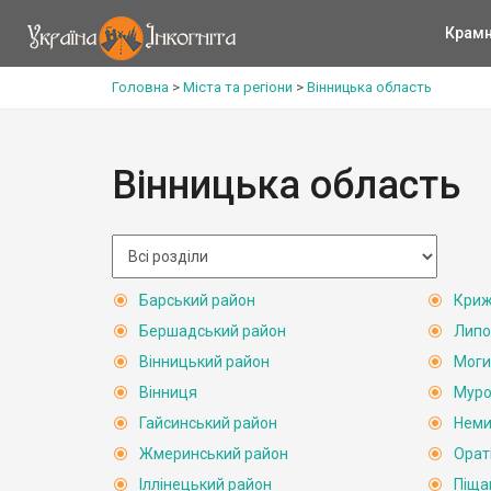
Крам
Головна
>
Міста та регіони
>
Вінницька область
Вінницька область
Барський район
Криж
Бершадський район
Липо
Вінницький район
Моги
Вінниця
Муро
Гайсинський район
Неми
Жмеринський район
Орат
Іллінецький район
Піща