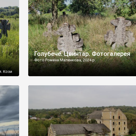
[…]
Голубече. Цвинтар. Фотогалерея
Фото Романа Маленкова, 2024 р.
я. Кози
овищ,
ються
ений
 […]