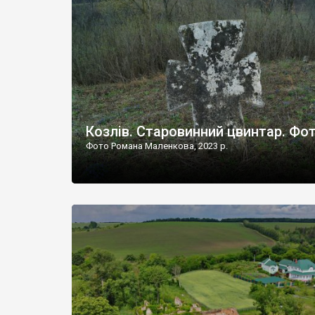
Наддністрянське відрізняється від більшості навко
сіл. У селі є мурована Михайлівська церква. Точної д
Козлів. Старовинний цвинтар. Фо
Фото Романа Маленкова, 2023 р.