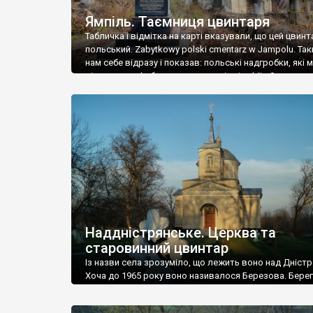
Ямпіль. Таємниця цвинтаря
Табличка і відмітка на карті вказували, що цей цвинт
польський. Zabytkowy polski cmentarz w Jampolu. Так
нам себе відразу і показав: польські надгробки, які
віднести до фабричних, польські епітафії… Загалом 
виявився величезним – порахували площу у Google
виявилося більше семи гектарів. Перше враження п
абсолютну звичайність польського цвинтаря вияви
оманливим – […]
Наддністрянське. Церква та
старовинний цвинтар
Із назви села зрозуміло, що лежить воно над Дністр
Хоча до 1965 року воно називалося Березова. Берег
доволі високий і крутий, як і майже всюди на Поділлі
кілька грунтових доріг, які збігають аж до самої вод