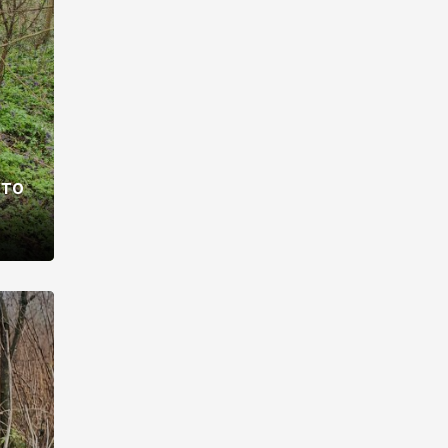
раві –
ото