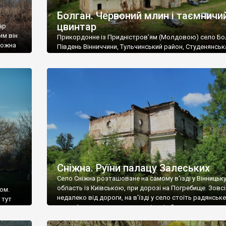
Болган. Червоний млин і таємничи
цвинтар
ар
им він
Прикордонне із Придністров’ям (Молдовою) село Бо
 можна
Південь Вінниччини, Тульчинський район, Студенянськ
цвинтар
громада. У селі мешкає близько тисячі осіб. Спочатку
Maps –
дізналися, що у Болгані є величезний захаращений
ро
старовинний цвинтар із кам’яними хрестами. Всі епітафі
лося
збереглися, написані кирилицею, церковнослов’янсь
мовою. За всіма традиційними ознаками – цвинтар
український. Хрести датуються 19 століттям. У 1924-1
роках Болган […]
Сніжна. Руїни палацу Залеських
Село Сніжна розташоване на самому в’їзді у Вінницьк
область із Київською, при дорозі на Погребище. Зовс
ом.
недалеко від дороги, на в’їзді у село стоїть радянське
 тут
рельєфне пано, яке показує жінку і яблуню, а трохи дал
, але є
десь серед дерев, заховалися руїни палацу Залеських.
и – цим