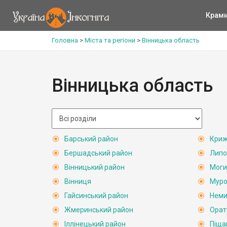
Крам
Головна
>
Міста та регіони
>
Вінницька область
Вінницька область
Барський район
Криж
Бершадський район
Липо
Вінницький район
Моги
Вінниця
Муро
Гайсинський район
Неми
Жмеринський район
Орат
Іллінецький район
Піща