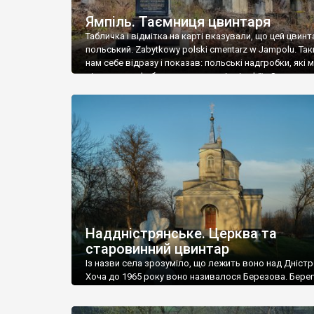
Ямпіль. Таємниця цвинтаря
Табличка і відмітка на карті вказували, що цей цвинт
польський. Zabytkowy polski cmentarz w Jampolu. Так
нам себе відразу і показав: польські надгробки, які
віднести до фабричних, польські епітафії… Загалом 
виявився величезним – порахували площу у Google
виявилося більше семи гектарів. Перше враження п
абсолютну звичайність польського цвинтаря вияви
оманливим – […]
Наддністрянське. Церква та
старовинний цвинтар
Із назви села зрозуміло, що лежить воно над Дністр
Хоча до 1965 року воно називалося Березова. Берег
доволі високий і крутий, як і майже всюди на Поділлі
кілька грунтових доріг, які збігають аж до самої вод