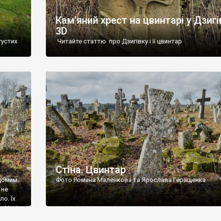
Кам’яний хрест на цвинтарі у Дзигі
3D
густих
Читайте статтю про Дзигівку і її цвинтар
93 році.
ола,
инулого
и із
Стіна. Цвинтар
ідомим
Фото Романа Маленкова та Ярослава Геращенка
 не
о. Їх
. Нині
ар є.