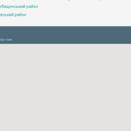
ебищенський район
івський район