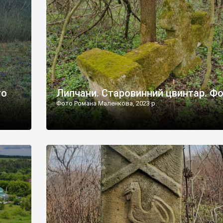
дороги їх не видно, але видно дві стареньких колії у т
лишніх
[…]
ати […]
то
Липчани. Старовинний цвинтар. Ф
Фото Романа Маленкова, 2023 р.