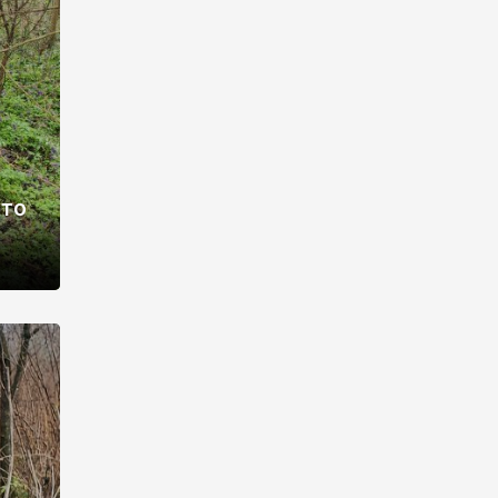
раві –
ото