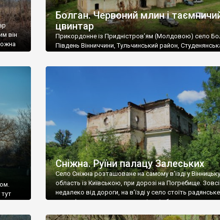
Болган. Червоний млин і таємничи
цвинтар
ар
им він
Прикордонне із Придністров’ям (Молдовою) село Бо
 можна
Південь Вінниччини, Тульчинський район, Студенянськ
цвинтар
громада. У селі мешкає близько тисячі осіб. Спочатку
Maps –
дізналися, що у Болгані є величезний захаращений
ро
старовинний цвинтар із кам’яними хрестами. Всі епітафі
лося
збереглися, написані кирилицею, церковнослов’янсь
мовою. За всіма традиційними ознаками – цвинтар
український. Хрести датуються 19 століттям. У 1924-1
роках Болган […]
Сніжна. Руїни палацу Залеських
Село Сніжна розташоване на самому в’їзді у Вінницьк
область із Київською, при дорозі на Погребище. Зовс
ом.
недалеко від дороги, на в’їзді у село стоїть радянське
 тут
рельєфне пано, яке показує жінку і яблуню, а трохи дал
, але є
десь серед дерев, заховалися руїни палацу Залеських.
и – цим