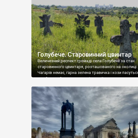
у Андрушівці, на Вінниччині. Такий стан […]
Голубече. Старовинний цвинтар
Величезний респект громаді села Голубече за стан
старовинного цвинтаря, розташованого на околиці.
Чагарів немає, гарна зелена травичка і кози пасутьс
– найкращий регулятор шкідливої, для старих клад
рослинності. Навесні, коли паростки дерев вкрива
бруньками, кози ті бруньки обгризають, бо то улюбл
делікатес. На цвинтарі у Голубечому ціла колекція
різноманітних форм хрестів. Село відносно невелике,