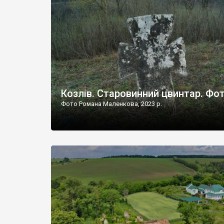
Наддністрянське відрізняється від більшості навко
сіл. У селі є мурована Михайлівська церква. Точної д
Козлів. Старовинний цвинтар. Фо
Фото Романа Маленкова, 2023 р.