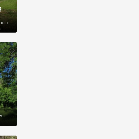
й
лган.
а
 ми
ї, які
кою
940
у
ім
і,
 З