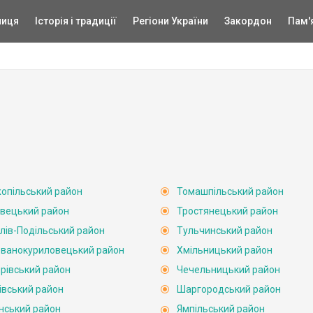
ниця
Історія і традиції
Регіони України
Закордон
Пам'
опільський район
Томашпільський район
вецький район
Тростянецький район
лів-Подільський район
Тульчинський район
ванокуриловецький район
Хмільницький район
рівський район
Чечельницький район
івський район
Шаргородський район
нський район
Ямпільський район