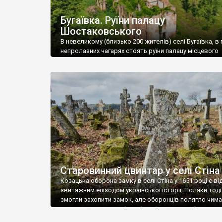
Бугаївка. Руїни палацу
Шостаковського
В невеликому (близько 200 жителів) селі Бугаївка, в 
непролазних чагарях стоять руїни палацу місцевого
поміщика Фелікса Шостаковського. Звели палац у 18
В радянський період у ньому спочатку містилася шк
потім клуб, ще пізніше – гуртожиток. У 60-х роках м
століття тут розмістили туберкульозну лікарню. Кол
палацу виїхала лікарня – ми точно не […]
Старовинний цвинтар у селі Стіна
Козацька оборона замку в селі Стіна у 1651 році є в
звитяжним епізодом української історії. Поляки тоді
змогли захопити замок, але оборонців полягло чимал
поховали на цвинтарі, який тоді називався Замковим
на місці замку церква із кам’яною огорожею, а цвинт