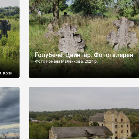
[…]
Голубече. Цвинтар. Фотогалерея
Фото Романа Маленкова, 2024 р.
я. Кози
овищ,
ються
ений
 […]