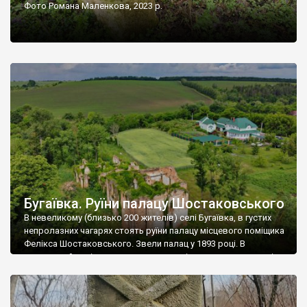
Фото Романа Маленкова, 2023 р.
Бугаївка. Руїни палацу Шостаковського
В невеликому (близько 200 жителів) селі Бугаївка, в густих
непролазних чагарях стоять руїни палацу місцевого поміщика
Фелікса Шостаковського. Звели палац у 1893 році. В
радянський період у ньому спочатку містилася школа, потім
клуб, ще пізніше – гуртожиток. У 60-х роках минулого
століття тут розмістили туберкульозну лікарню. Коли із
палацу виїхала лікарня – ми точно не […]