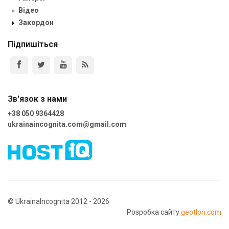
Відео
Закордон
Підпишіться
Зв'язок з нами
+38 050 9364428
ukrainaincognita.com@gmail.com
© UkrainaIncognita 2012 - 2026
Розробка сайту
geotlon.com