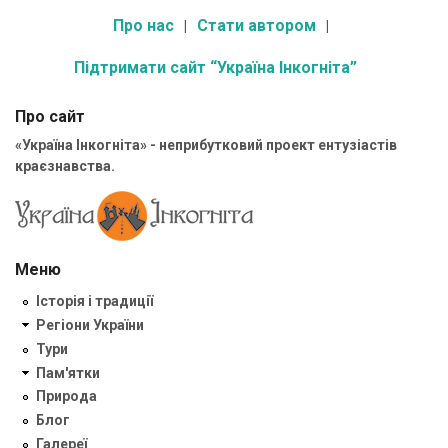
Про нас
Стати автором
Підтримати сайт “Україна Інкогніта”
Про сайт
«Україна Інкогніта» - неприбутковий проект ентузіастів
краєзнавства.
Меню
Історія і традиції
Регіони України
Тури
Пам'ятки
Природа
Блог
Галереї