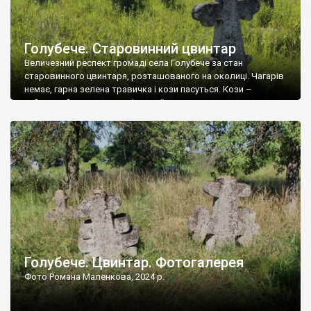
Голубече. Старовинний цвинтар
Величезний респект громаді села Голубече за стан
старовинного цвинтаря, розташованого на околиці. Чагарів
немає, гарна зелена травичка і кози пасуться. Кози –
найкращий регулятор шкідливої, для старих кладовищ,
рослинності. Навесні, коли паростки дерев вкриваються
бруньками, кози ті бруньки обгризають, бо то улюблений
делікатес. На цвинтарі у Голубечому ціла колекція
різноманітних форм хрестів. Село відносно невелике, […]
Голубече. Цвинтар. Фотогалерея
Фото Романа Маленкова, 2024 р.