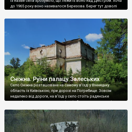
Із назви села зрозуміло, що лежить воно над Дністром. Хоча
до 1965 року воно називалося Березова. Берег тут доволі
високий і крутий, як і майже всюди на Поділлі, але є кілька
грунтових доріг, які збігають аж до самої води – цим
Наддністрянське відрізняється від більшості навколишніх
сіл. У селі є мурована Михайлівська церква. Точної дати […]
Сніжна. Руїни палацу Залеських
Село Сніжна розташоване на самому в’їзді у Вінницьку
область із Київською, при дорозі на Погребище. Зовсім
недалеко від дороги, на в’їзді у село стоїть радянське
рельєфне пано, яке показує жінку і яблуню, а трохи далі, десь
серед дерев, заховалися руїни палацу Залеських. З дороги їх
не видно, але видно дві стареньких колії у траві – […]