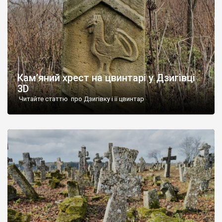
Кам’яний хрест на цвинтарі у Дзигівці
3D
Читайте статтю про Дзигівку і її цвинтар