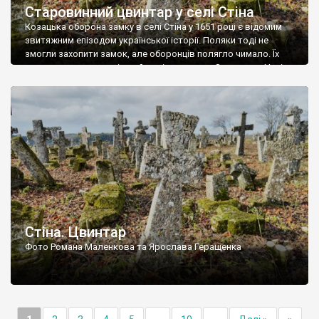
Старовинний цвинтар у селі Стіна
Козацька оборона замку в селі Стіна у 1651 році є відомим
звитяжним епізодом української історії. Поляки тоді не
змогли захопити замок, але оборонців полягло чимало. Їх
поховали на цвинтарі, який тоді називався Замковим. Нині на
місці замку церква із кам’яною огорожею, а цвинтар є. На
ньому чимало хрестів 19 століття, є такі, де епітафії стер […]
Стіна. Цвинтар
Фото Романа Маленкова та Ярослава Геращенка