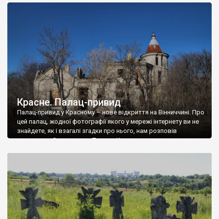
доглянутий, а в іншій суцільна руїна. Руїни палацу Тишкевичів у
Андрушівці, на Вінниччині. Такий стан […]
Красне. Палац-привид
Палац-привид у Красному – нове відкриття на Вінниччині. Про
цей палац, жодної фотографії якого у мережі інтернету ви не
знайдете, як і взагалі згадки про нього, нам розповів
мешканець Самгородка. Палац у Красному вразив не лише
станом руїни і чагарями, які його оточують, але і величчю
навіть у руїні. Можна уявно рекоструювати головний вхід із
[…]