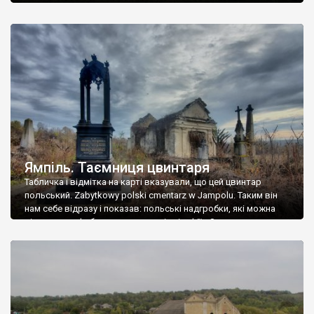
Ямпіль. Таємниця цвинтаря
Табличка і відмітка на карті вказували, що цей цвинтар
польський. Zabytkowy polski cmentarz w Jampolu. Таким він
нам себе відразу і показав: польські надгробки, які можна
віднести до фабричних, польські епітафії… Загалом цвинтар
виявився величезним – порахували площу у GoogleMaps –
виявилося більше семи гектарів. Перше враження про
абсолютну звичайність польського цвинтаря виявилося
оманливим – […]