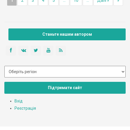
1
2
3
4
5
...
10
...
Далі »
»
Станьте нашим автором
Підтримати сайт
Вхід
Реєстрація