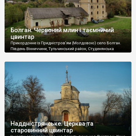
Болган. Червоний млин і таємничий
цвинтар
Прикордонне із Придністров’ям (Молдовою) село Болган.
Південь Вінниччини, Тульчинський район, Студенянська
громада. У селі мешкає близько тисячі осіб. Спочатку ми
дізналися, що у Болгані є величезний захаращений
старовинний цвинтар із кам’яними хрестами. Всі епітафії, які
збереглися, написані кирилицею, церковнослов’янською
мовою. За всіма традиційними ознаками – цвинтар
український. Хрести датуються 19 століттям. У 1924-1940
роках Болган […]
Наддністрянське. Церква та
старовинний цвинтар