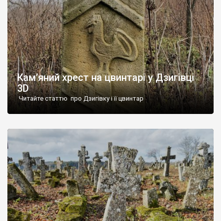
Кам’яний хрест на цвинтарі у Дзигівці
3D
Читайте статтю про Дзигівку і її цвинтар