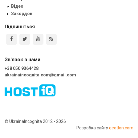
Відео
Закордон
Підпишіться
Зв'язок з нами
+38 050 9364428
ukrainaincognita.com@gmail.com
© UkrainaIncognita 2012 - 2026
Розробка сайту
geotlon.com