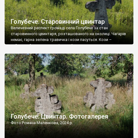
Голубече. Старовинний цвинтар
Величезний респект громаді села Голубече за стан
старовинного цвинтаря, розташованого на околиці. Чагарів
немає, гарна зелена травичка і кози пасуться. Кози –
найкращий регулятор шкідливої, для старих кладовищ,
рослинності. Навесні, коли паростки дерев вкриваються
бруньками, кози ті бруньки обгризають, бо то улюблений
делікатес. На цвинтарі у Голубечому ціла колекція
різноманітних форм хрестів. Село відносно невелике, […]
Голубече. Цвинтар. Фотогалерея
Фото Романа Маленкова, 2024 р.