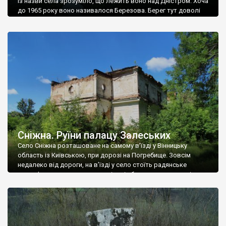
Із назви села зрозуміло, що лежить воно над Дністром. Хоча
до 1965 року воно називалося Березова. Берег тут доволі
високий і крутий, як і майже всюди на Поділлі, але є кілька
грунтових доріг, які збігають аж до самої води – цим
Наддністрянське відрізняється від більшості навколишніх
сіл. У селі є мурована Михайлівська церква. Точної дати […]
Сніжна. Руїни палацу Залеських
Село Сніжна розташоване на самому в’їзді у Вінницьку
область із Київською, при дорозі на Погребище. Зовсім
недалеко від дороги, на в’їзді у село стоїть радянське
рельєфне пано, яке показує жінку і яблуню, а трохи далі, десь
серед дерев, заховалися руїни палацу Залеських. З дороги їх
не видно, але видно дві стареньких колії у траві – […]