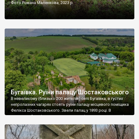
Фото Романа Маленкова, 2023 р.
Бугаївка. Руїни палацу Шостаковського
В невеликому (близько 200 жителів) селі Бугаївка, в густих
непролазних чагарях стоять руїни палацу місцевого поміщика
Фелікса Шостаковського. Звели палац у 1893 році. В
радянський період у ньому спочатку містилася школа, потім
клуб, ще пізніше – гуртожиток. У 60-х роках минулого
століття тут розмістили туберкульозну лікарню. Коли із
палацу виїхала лікарня – ми точно не […]