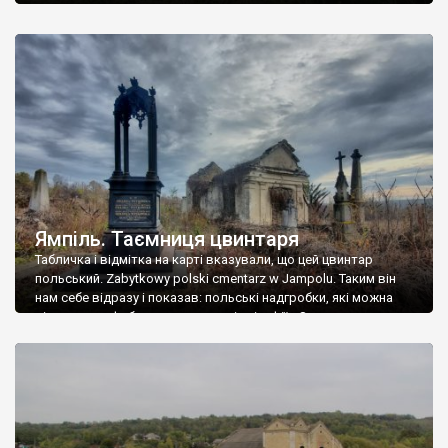
Ямпіль. Таємниця цвинтаря
Табличка і відмітка на карті вказували, що цей цвинтар
польський. Zabytkowy polski cmentarz w Jampolu. Таким він
нам себе відразу і показав: польські надгробки, які можна
віднести до фабричних, польські епітафії… Загалом цвинтар
виявився величезним – порахували площу у GoogleMaps –
виявилося більше семи гектарів. Перше враження про
абсолютну звичайність польського цвинтаря виявилося
оманливим – […]