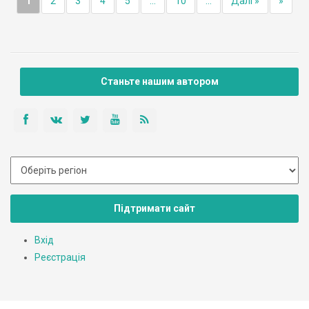
1
2
3
4
5
...
10
...
Далі »
»
Станьте нашим автором
Підтримати сайт
Вхід
Реєстрація