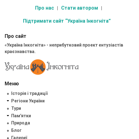
Про нас
Стати автором
Підтримати сайт “Україна Інкогніта”
Про сайт
«Україна Інкогніта» - неприбутковий проект ентузіастів
краєзнавства.
Меню
Історія і традиції
Регіони України
Тури
Пам'ятки
Природа
Блог
Галереї