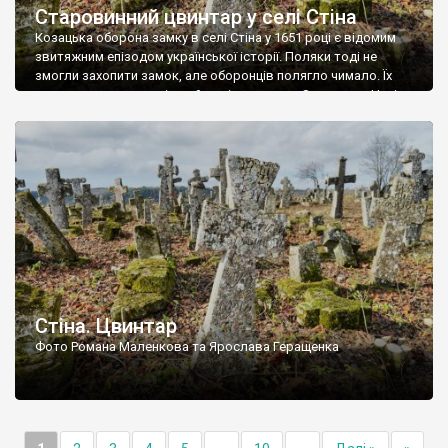
Старовинний цвинтар у селі Стіна
Козацька оборона замку в селі Стіна у 1651 році є відомим
звитяжним епізодом української історії. Поляки тоді не
змогли захопити замок, але оборонців полягло чимало. Їх
поховали на цвинтарі, який тоді називався Замковим. Нині на
місці замку церква із кам’яною огорожею, а цвинтар є. На
ньому чимало хрестів 19 століття, є такі, де епітафії стер […]
Стіна. Цвинтар
Фото Романа Маленкова та Ярослава Геращенка