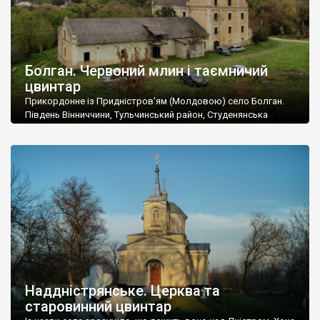
Болган. Червоний млин і таємничий
цвинтар
Прикордонне із Придністров’ям (Молдовою) село Болган.
Південь Вінниччини, Тульчинський район, Студенянська
громада. У селі мешкає близько тисячі осіб. Спочатку ми
дізналися, що у Болгані є величезний захаращений
старовинний цвинтар із кам’яними хрестами. Всі епітафії, які
збереглися, написані кирилицею, церковнослов’янською
мовою. За всіма традиційними ознаками – цвинтар
український. Хрести датуються 19 століттям. У 1924-1940
роках Болган […]
Наддністрянське. Церква та
старовинний цвинтар