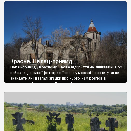
доглянутий, а в іншій суцільна руїна. Руїни палацу Тишкевичів у
Андрушівці, на Вінниччині. Такий стан […]
Красне. Палац-привид
Палац-привид у Красному – нове відкриття на Вінниччині. Про
цей палац, жодної фотографії якого у мережі інтернету ви не
знайдете, як і взагалі згадки про нього, нам розповів
мешканець Самгородка. Палац у Красному вразив не лише
станом руїни і чагарями, які його оточують, але і величчю
навіть у руїні. Можна уявно рекоструювати головний вхід із
[…]