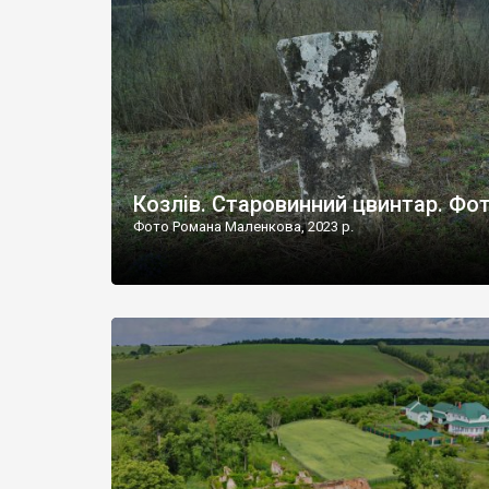
Наддністрянське відрізняється від більшості навко
сіл. У селі є мурована Михайлівська церква. Точної д
Козлів. Старовинний цвинтар. Фо
Фото Романа Маленкова, 2023 р.