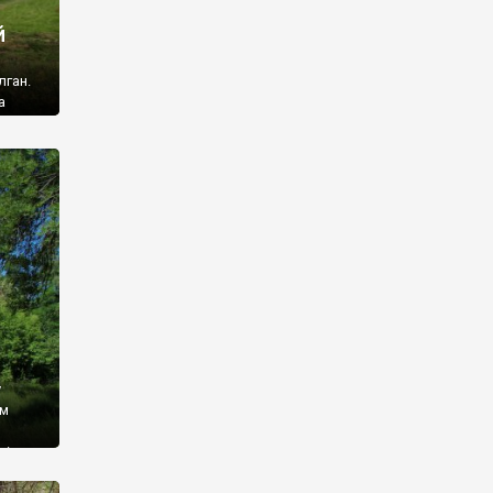
й
лган.
а
 ми
ї, які
кою
940
у
ім
і,
 З