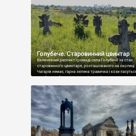
у Андрушівці, на Вінниччині. Такий стан […]
Голубече. Старовинний цвинтар
Величезний респект громаді села Голубече за стан
старовинного цвинтаря, розташованого на околиці.
Чагарів немає, гарна зелена травичка і кози пасутьс
– найкращий регулятор шкідливої, для старих клад
рослинності. Навесні, коли паростки дерев вкрива
бруньками, кози ті бруньки обгризають, бо то улюбл
делікатес. На цвинтарі у Голубечому ціла колекція
різноманітних форм хрестів. Село відносно невелике,