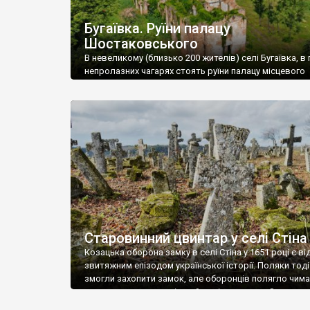
Бугаївка. Руїни палацу
Шостаковського
В невеликому (близько 200 жителів) селі Бугаївка, в 
непролазних чагарях стоять руїни палацу місцевого
поміщика Фелікса Шостаковського. Звели палац у 18
В радянський період у ньому спочатку містилася шк
потім клуб, ще пізніше – гуртожиток. У 60-х роках м
століття тут розмістили туберкульозну лікарню. Кол
палацу виїхала лікарня – ми точно не […]
Старовинний цвинтар у селі Стіна
Козацька оборона замку в селі Стіна у 1651 році є в
звитяжним епізодом української історії. Поляки тоді
змогли захопити замок, але оборонців полягло чимал
поховали на цвинтарі, який тоді називався Замковим
на місці замку церква із кам’яною огорожею, а цвинт