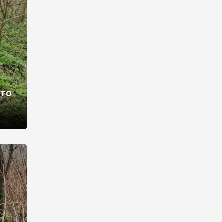
раві –
ото