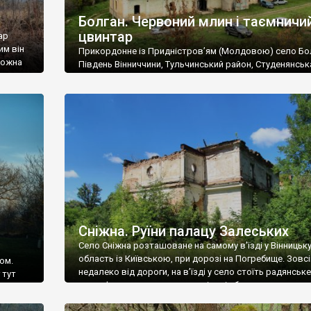
Болган. Червоний млин і таємничи
цвинтар
ар
им він
Прикордонне із Придністров’ям (Молдовою) село Бо
 можна
Південь Вінниччини, Тульчинський район, Студенянськ
цвинтар
громада. У селі мешкає близько тисячі осіб. Спочатку
Maps –
дізналися, що у Болгані є величезний захаращений
ро
старовинний цвинтар із кам’яними хрестами. Всі епітафі
лося
збереглися, написані кирилицею, церковнослов’янсь
мовою. За всіма традиційними ознаками – цвинтар
український. Хрести датуються 19 століттям. У 1924-1
роках Болган […]
Сніжна. Руїни палацу Залеських
Село Сніжна розташоване на самому в’їзді у Вінницьк
область із Київською, при дорозі на Погребище. Зовс
ом.
недалеко від дороги, на в’їзді у село стоїть радянське
 тут
рельєфне пано, яке показує жінку і яблуню, а трохи дал
, але є
десь серед дерев, заховалися руїни палацу Залеських.
и – цим