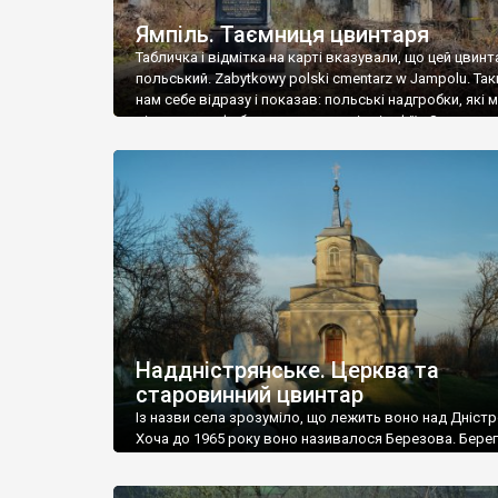
Ямпіль. Таємниця цвинтаря
Табличка і відмітка на карті вказували, що цей цвинт
польський. Zabytkowy polski cmentarz w Jampolu. Так
нам себе відразу і показав: польські надгробки, які
віднести до фабричних, польські епітафії… Загалом 
виявився величезним – порахували площу у Google
виявилося більше семи гектарів. Перше враження п
абсолютну звичайність польського цвинтаря вияви
оманливим – […]
Наддністрянське. Церква та
старовинний цвинтар
Із назви села зрозуміло, що лежить воно над Дністр
Хоча до 1965 року воно називалося Березова. Берег
доволі високий і крутий, як і майже всюди на Поділлі
кілька грунтових доріг, які збігають аж до самої вод