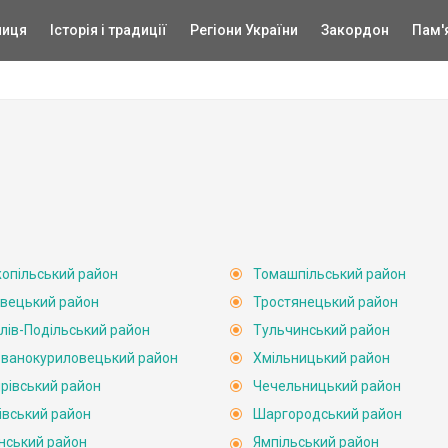
ниця
Історія і традиції
Регіони України
Закордон
Пам'
опільський район
Томашпільський район
вецький район
Тростянецький район
лів-Подільський район
Тульчинський район
ванокуриловецький район
Хмільницький район
рівський район
Чечельницький район
івський район
Шаргородський район
нський район
Ямпільський район