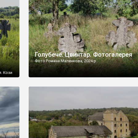
[…]
Голубече. Цвинтар. Фотогалерея
Фото Романа Маленкова, 2024 р.
я. Кози
овищ,
ються
ений
 […]