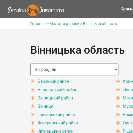
Крам
Головна
>
Міста та регіони
>
Вінницька область
Вінницька область
Барський район
Криж
Бершадський район
Липо
Вінницький район
Моги
Вінниця
Муро
Гайсинський район
Неми
Жмеринський район
Орат
Іллінецький район
Піща