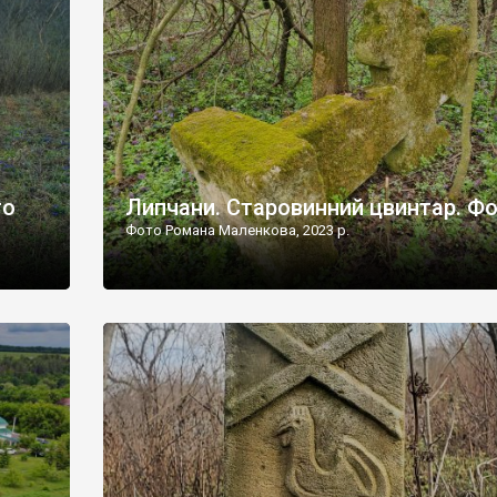
дороги їх не видно, але видно дві стареньких колії у т
лишніх
[…]
ати […]
то
Липчани. Старовинний цвинтар. Ф
Фото Романа Маленкова, 2023 р.