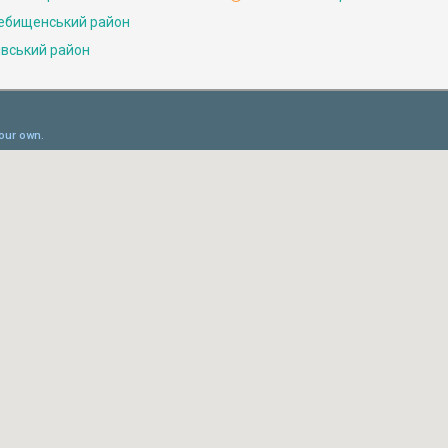
ебищенський район
івський район