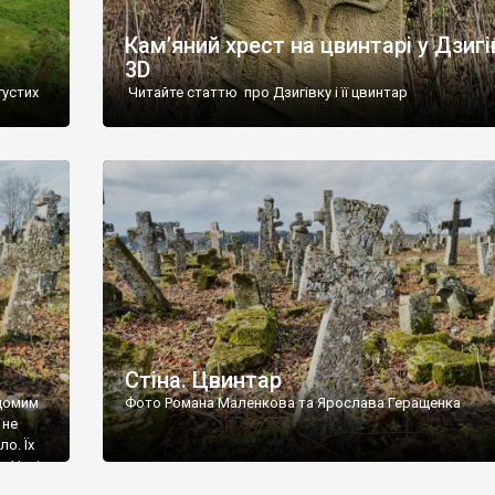
Кам’яний хрест на цвинтарі у Дзигі
3D
густих
Читайте статтю про Дзигівку і її цвинтар
93 році.
ола,
инулого
и із
Стіна. Цвинтар
ідомим
Фото Романа Маленкова та Ярослава Геращенка
 не
о. Їх
. Нині
ар є.