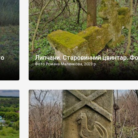
дороги їх не видно, але видно дві стареньких колії у т
лишніх
[…]
ати […]
то
Липчани. Старовинний цвинтар. Ф
Фото Романа Маленкова, 2023 р.