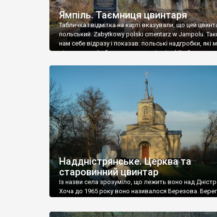
Ямпіль. Таємниця цвинтаря
Табличка і відмітка на карті вказували, що цей цвинт
польський. Zabytkowy polski cmentarz w Jampolu. Так
нам себе відразу і показав: польські надгробки, які
віднести до фабричних, польські епітафії… Загалом 
виявився величезним – порахували площу у Google
виявилося більше семи гектарів. Перше враження п
абсолютну звичайність польського цвинтаря вияви
оманливим – […]
Наддністрянське. Церква та
старовинний цвинтар
Із назви села зрозуміло, що лежить воно над Дністр
Хоча до 1965 року воно називалося Березова. Берег
доволі високий і крутий, як і майже всюди на Поділлі
кілька грунтових доріг, які збігають аж до самої вод