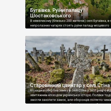
Бугаївка. Руїни палацу
Шостаковського
В невеликому (близько 200 жителів) селі Бугаївка, в 
непролазних чагарях стоять руїни палацу місцевого
поміщика Фелікса Шостаковського. Звели палац у 18
В радянський період у ньому спочатку містилася шк
потім клуб, ще пізніше – гуртожиток. У 60-х роках м
століття тут розмістили туберкульозну лікарню. Кол
палацу виїхала лікарня – ми точно не […]
Старовинний цвинтар у селі Стіна
Козацька оборона замку в селі Стіна у 1651 році є в
звитяжним епізодом української історії. Поляки тоді
змогли захопити замок, але оборонців полягло чимал
поховали на цвинтарі, який тоді називався Замковим
на місці замку церква із кам’яною огорожею, а цвинт