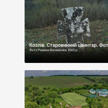
Наддністрянське відрізняється від більшості навко
сіл. У селі є мурована Михайлівська церква. Точної д
Козлів. Старовинний цвинтар. Фо
Фото Романа Маленкова, 2023 р.