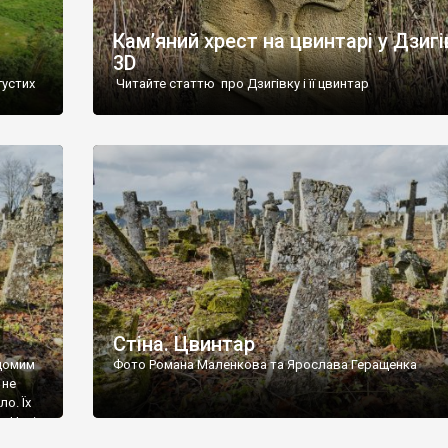
Кам’яний хрест на цвинтарі у Дзигі
3D
густих
Читайте статтю про Дзигівку і її цвинтар
93 році.
ола,
инулого
и із
Стіна. Цвинтар
ідомим
Фото Романа Маленкова та Ярослава Геращенка
 не
о. Їх
. Нині
ар є.