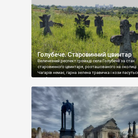
у Андрушівці, на Вінниччині. Такий стан […]
Голубече. Старовинний цвинтар
Величезний респект громаді села Голубече за стан
старовинного цвинтаря, розташованого на околиці.
Чагарів немає, гарна зелена травичка і кози пасутьс
– найкращий регулятор шкідливої, для старих клад
рослинності. Навесні, коли паростки дерев вкрива
бруньками, кози ті бруньки обгризають, бо то улюбл
делікатес. На цвинтарі у Голубечому ціла колекція
різноманітних форм хрестів. Село відносно невелике,