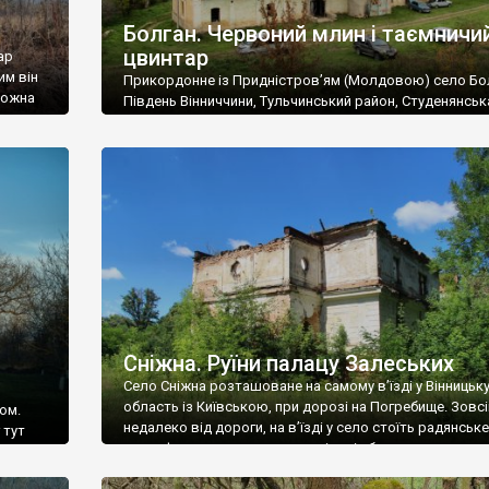
Болган. Червоний млин і таємничи
цвинтар
ар
им він
Прикордонне із Придністров’ям (Молдовою) село Бо
 можна
Південь Вінниччини, Тульчинський район, Студенянськ
цвинтар
громада. У селі мешкає близько тисячі осіб. Спочатку
Maps –
дізналися, що у Болгані є величезний захаращений
ро
старовинний цвинтар із кам’яними хрестами. Всі епітафі
лося
збереглися, написані кирилицею, церковнослов’янсь
мовою. За всіма традиційними ознаками – цвинтар
український. Хрести датуються 19 століттям. У 1924-1
роках Болган […]
Сніжна. Руїни палацу Залеських
Село Сніжна розташоване на самому в’їзді у Вінницьк
область із Київською, при дорозі на Погребище. Зовс
ом.
недалеко від дороги, на в’їзді у село стоїть радянське
 тут
рельєфне пано, яке показує жінку і яблуню, а трохи дал
, але є
десь серед дерев, заховалися руїни палацу Залеських.
и – цим