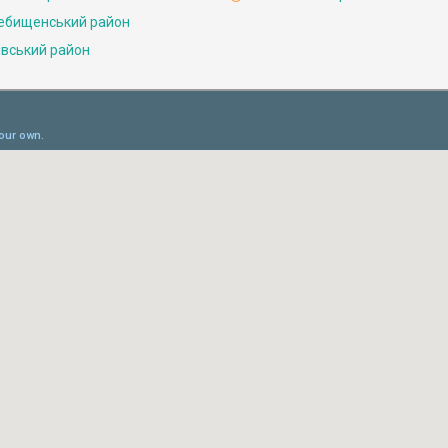
ебищенський район
івський район