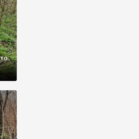
раві –
ото