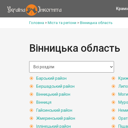
Крам
Головна
>
Міста та регіони
>
Вінницька область
Вінницька область
Барський район
Криж
Бершадський район
Липо
Вінницький район
Моги
Вінниця
Муро
Гайсинський район
Неми
Жмеринський район
Орат
Іллінецький район
Піща