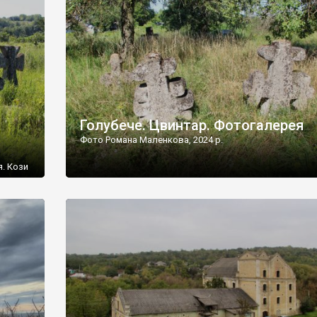
[…]
Голубече. Цвинтар. Фотогалерея
Фото Романа Маленкова, 2024 р.
я. Кози
овищ,
ються
ений
 […]