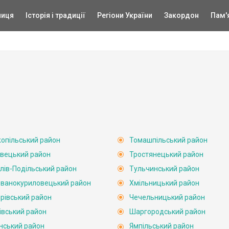
ниця
Історія і традиції
Регіони України
Закордон
Пам'
опільський район
Томашпільський район
вецький район
Тростянецький район
лів-Подільський район
Тульчинський район
ванокуриловецький район
Хмільницький район
рівський район
Чечельницький район
івський район
Шаргородський район
нський район
Ямпільський район