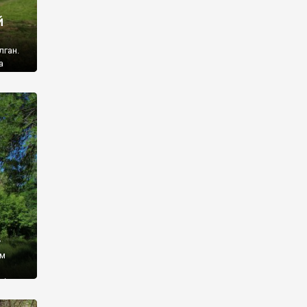
й
лган.
а
 ми
ї, які
кою
940
у
ім
і,
 З