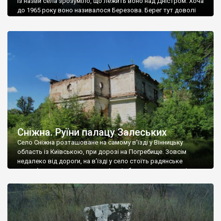
Із назви села зрозуміло, що лежить воно над Дністром. Хоча
до 1965 року воно називалося Березова. Берег тут доволі
високий і крутий, як і майже всюди на Поділлі, але є кілька
грунтових доріг, які збігають аж до самої води – цим
Наддністрянське відрізняється від більшості навколишніх
сіл. У селі є мурована Михайлівська церква. Точної дати […]
Сніжна. Руїни палацу Залеських
Село Сніжна розташоване на самому в’їзді у Вінницьку
область із Київською, при дорозі на Погребище. Зовсім
недалеко від дороги, на в’їзді у село стоїть радянське
рельєфне пано, яке показує жінку і яблуню, а трохи далі, десь
серед дерев, заховалися руїни палацу Залеських. З дороги їх
не видно, але видно дві стареньких колії у траві – […]