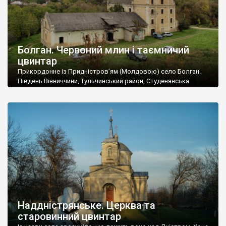
Болган. Червоний млин і таємничий
цвинтар
Прикордонне із Придністров’ям (Молдовою) село Болган.
Південь Вінниччини, Тульчинський район, Студенянська
громада. У селі мешкає близько тисячі осіб. Спочатку ми
дізналися, що у Болгані є величезний захаращений
старовинний цвинтар із кам’яними хрестами. Всі епітафії, які
збереглися, написані кирилицею, церковнослов’янською
мовою. За всіма традиційними ознаками – цвинтар
український. Хрести датуються 19 століттям. У 1924-1940
роках Болган […]
Наддністрянське. Церква та
старовинний цвинтар