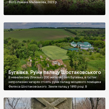
Фото Романа Маленкова, 2023 р.
Бугаївка. Руїни палацу Шостаковського
В невеликому (близько 200 жителів) селі Бугаївка, в густих
непролазних чагарях стоять руїни палацу місцевого поміщика
Фелікса Шостаковського. Звели палац у 1893 році. В
радянський період у ньому спочатку містилася школа, потім
клуб, ще пізніше – гуртожиток. У 60-х роках минулого
століття тут розмістили туберкульозну лікарню. Коли із
палацу виїхала лікарня – ми точно не […]