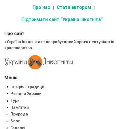
Про нас
Стати автором
Підтримати сайт “Україна Інкогніта”
Про сайт
«Україна Інкогніта» - неприбутковий проект ентузіастів
краєзнавства.
Меню
Історія і традиції
Регіони України
Тури
Пам'ятки
Природа
Блог
Галереї