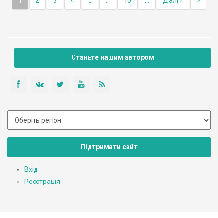
1
2
3
4
5
...
10
...
Далі »
»
Станьте нашим автором
Підтримати сайт
Вхід
Реєстрація