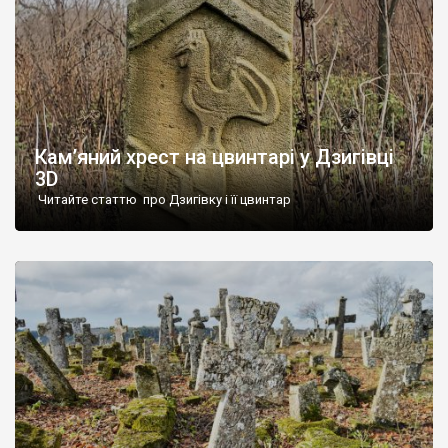
Кам’яний хрест на цвинтарі у Дзигівці
3D
Читайте статтю про Дзигівку і її цвинтар