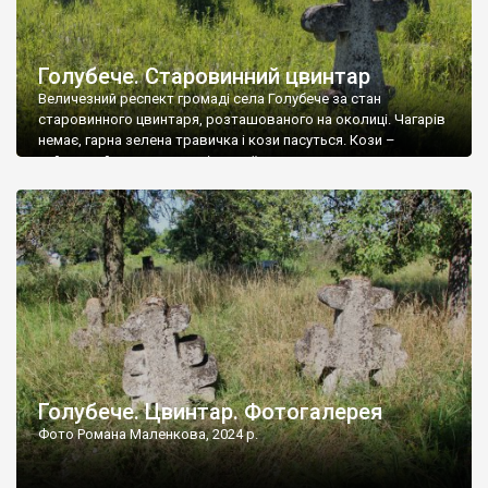
Голубече. Старовинний цвинтар
Величезний респект громаді села Голубече за стан
старовинного цвинтаря, розташованого на околиці. Чагарів
немає, гарна зелена травичка і кози пасуться. Кози –
найкращий регулятор шкідливої, для старих кладовищ,
рослинності. Навесні, коли паростки дерев вкриваються
бруньками, кози ті бруньки обгризають, бо то улюблений
делікатес. На цвинтарі у Голубечому ціла колекція
різноманітних форм хрестів. Село відносно невелике, […]
Голубече. Цвинтар. Фотогалерея
Фото Романа Маленкова, 2024 р.