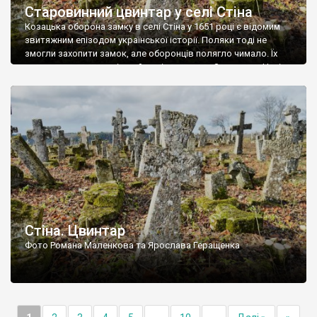
Старовинний цвинтар у селі Стіна
Козацька оборона замку в селі Стіна у 1651 році є відомим
звитяжним епізодом української історії. Поляки тоді не
змогли захопити замок, але оборонців полягло чимало. Їх
поховали на цвинтарі, який тоді називався Замковим. Нині на
місці замку церква із кам’яною огорожею, а цвинтар є. На
ньому чимало хрестів 19 століття, є такі, де епітафії стер […]
Стіна. Цвинтар
Фото Романа Маленкова та Ярослава Геращенка