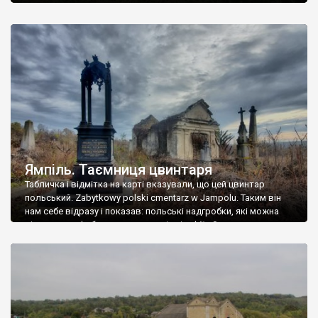
Ямпіль. Таємниця цвинтаря
Табличка і відмітка на карті вказували, що цей цвинтар
польський. Zabytkowy polski cmentarz w Jampolu. Таким він
нам себе відразу і показав: польські надгробки, які можна
віднести до фабричних, польські епітафії… Загалом цвинтар
виявився величезним – порахували площу у GoogleMaps –
виявилося більше семи гектарів. Перше враження про
абсолютну звичайність польського цвинтаря виявилося
оманливим – […]