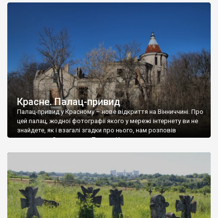
доглянутий, а в іншій суцільна руїна. Руїни палацу Тишкевичів у
Андрушівці, на Вінниччині. Такий стан […]
Красне. Палац-привид
Палац-привид у Красному – нове відкриття на Вінниччині. Про
цей палац, жодної фотографії якого у мережі інтернету ви не
знайдете, як і взагалі згадки про нього, нам розповів
мешканець Самгородка. Палац у Красному вразив не лише
станом руїни і чагарями, які його оточують, але і величчю
навіть у руїні. Можна уявно рекоструювати головний вхід із
[…]