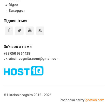
Відео
Закордон
Підпишіться
Зв'язок з нами
+38 050 9364428
ukrainaincognita.com@gmail.com
© UkrainaIncognita 2012 - 2026
Розробка сайту
geotlon.com