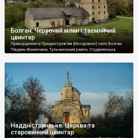
Болган. Червоний млин і таємничий
цвинтар
Прикордонне із Придністров’ям (Молдовою) село Болган.
Південь Вінниччини, Тульчинський район, Студенянська
громада. У селі мешкає близько тисячі осіб. Спочатку ми
дізналися, що у Болгані є величезний захаращений
старовинний цвинтар із кам’яними хрестами. Всі епітафії, які
збереглися, написані кирилицею, церковнослов’янською
мовою. За всіма традиційними ознаками – цвинтар
український. Хрести датуються 19 століттям. У 1924-1940
роках Болган […]
Наддністрянське. Церква та
старовинний цвинтар