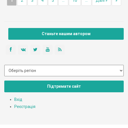
1
2
3
4
5
...
10
...
Далі »
»
Станьте нашим автором
Підтримати сайт
Вхід
Реєстрація