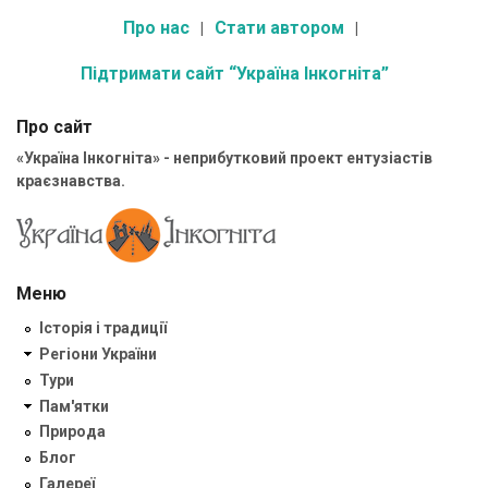
Про нас
Стати автором
Підтримати сайт “Україна Інкогніта”
Про сайт
«Україна Інкогніта» - неприбутковий проект ентузіастів
краєзнавства.
Меню
Історія і традиції
Регіони України
Тури
Пам'ятки
Природа
Блог
Галереї