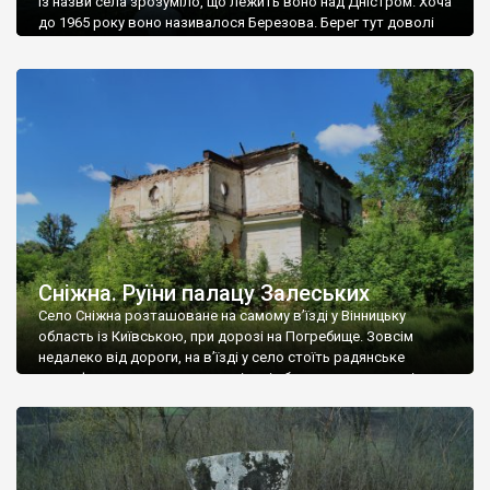
Із назви села зрозуміло, що лежить воно над Дністром. Хоча
до 1965 року воно називалося Березова. Берег тут доволі
високий і крутий, як і майже всюди на Поділлі, але є кілька
грунтових доріг, які збігають аж до самої води – цим
Наддністрянське відрізняється від більшості навколишніх
сіл. У селі є мурована Михайлівська церква. Точної дати […]
Сніжна. Руїни палацу Залеських
Село Сніжна розташоване на самому в’їзді у Вінницьку
область із Київською, при дорозі на Погребище. Зовсім
недалеко від дороги, на в’їзді у село стоїть радянське
рельєфне пано, яке показує жінку і яблуню, а трохи далі, десь
серед дерев, заховалися руїни палацу Залеських. З дороги їх
не видно, але видно дві стареньких колії у траві – […]