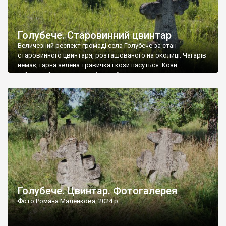
Голубече. Старовинний цвинтар
Величезний респект громаді села Голубече за стан
старовинного цвинтаря, розташованого на околиці. Чагарів
немає, гарна зелена травичка і кози пасуться. Кози –
найкращий регулятор шкідливої, для старих кладовищ,
рослинності. Навесні, коли паростки дерев вкриваються
бруньками, кози ті бруньки обгризають, бо то улюблений
делікатес. На цвинтарі у Голубечому ціла колекція
різноманітних форм хрестів. Село відносно невелике, […]
Голубече. Цвинтар. Фотогалерея
Фото Романа Маленкова, 2024 р.