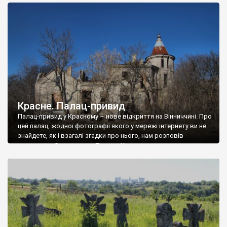
доглянутий, а в іншій суцільна руїна. Руїни палацу Тишкевичів у
Андрушівці, на Вінниччині. Такий стан […]
Красне. Палац-привид
Палац-привид у Красному – нове відкриття на Вінниччині. Про
цей палац, жодної фотографії якого у мережі інтернету ви не
знайдете, як і взагалі згадки про нього, нам розповів
мешканець Самгородка. Палац у Красному вразив не лише
станом руїни і чагарями, які його оточують, але і величчю
навіть у руїні. Можна уявно рекоструювати головний вхід із
[…]