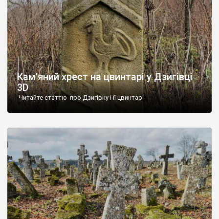
Кам’яний хрест на цвинтарі у Дзигівці
3D
Читайте статтю про Дзигівку і її цвинтар