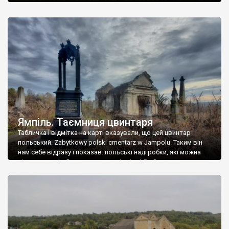
Ямпіль. Таємниця цвинтаря
Табличка і відмітка на карті вказували, що цей цвинтар
польський. Zabytkowy polski cmentarz w Jampolu. Таким він
нам себе відразу і показав: польські надгробки, які можна
віднести до фабричних, польські епітафії… Загалом цвинтар
виявився величезним – порахували площу у GoogleMaps –
виявилося більше семи гектарів. Перше враження про
абсолютну звичайність польського цвинтаря виявилося
оманливим – […]