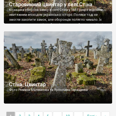
Старовинний цвинтар у селі Стіна
Козацька оборона замку в селі Стіна у 1651 році є відомим
звитяжним епізодом української історії. Поляки тоді не
змогли захопити замок, але оборонців полягло чимало. Їх
поховали на цвинтарі, який тоді називався Замковим. Нині на
місці замку церква із кам’яною огорожею, а цвинтар є. На
ньому чимало хрестів 19 століття, є такі, де епітафії стер […]
Стіна. Цвинтар
Фото Романа Маленкова та Ярослава Геращенка