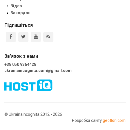
Відео
Закордон
Підпишіться
Зв'язок з нами
+38 050 9364428
ukrainaincognita.com@gmail.com
© UkrainaIncognita 2012 - 2026
Розробка сайту
geotlon.com