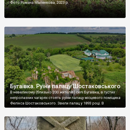
Фото Романа Маленкова, 2023 р.
Бугаївка. Руїни палацу Шостаковського
В невеликому (близько 200 жителів) селі Бугаївка, в густих
непролазних чагарях стоять руїни палацу місцевого поміщика
Фелікса Шостаковського. Звели палац у 1893 році. В
радянський період у ньому спочатку містилася школа, потім
клуб, ще пізніше – гуртожиток. У 60-х роках минулого
століття тут розмістили туберкульозну лікарню. Коли із
палацу виїхала лікарня – ми точно не […]