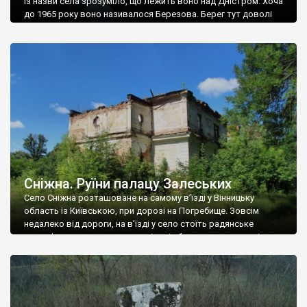
Із назви села зрозуміло, що лежить воно над Дністром. Хоча
до 1965 року воно називалося Березова. Берег тут доволі
високий і крутий, як і майже всюди на Поділлі, але є кілька
грунтових доріг, які збігають аж до самої води – цим
Наддністрянське відрізняється від більшості навколишніх
сіл. У селі є мурована Михайлівська церква. Точної дати […]
Сніжна. Руїни палацу Залеських
Село Сніжна розташоване на самому в’їзді у Вінницьку
область із Київською, при дорозі на Погребище. Зовсім
недалеко від дороги, на в’їзді у село стоїть радянське
рельєфне пано, яке показує жінку і яблуню, а трохи далі, десь
серед дерев, заховалися руїни палацу Залеських. З дороги їх
не видно, але видно дві стареньких колії у траві – […]