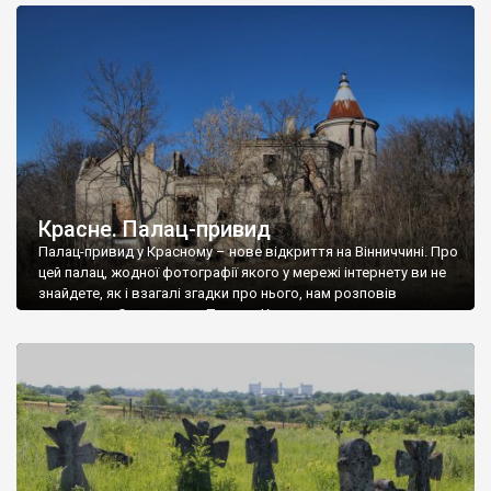
доглянутий, а в іншій суцільна руїна. Руїни палацу Тишкевичів у
Андрушівці, на Вінниччині. Такий стан […]
Красне. Палац-привид
Палац-привид у Красному – нове відкриття на Вінниччині. Про
цей палац, жодної фотографії якого у мережі інтернету ви не
знайдете, як і взагалі згадки про нього, нам розповів
мешканець Самгородка. Палац у Красному вразив не лише
станом руїни і чагарями, які його оточують, але і величчю
навіть у руїні. Можна уявно рекоструювати головний вхід із
[…]