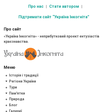
Про нас
Стати автором
Підтримати сайт “Україна Інкогніта”
Про сайт
«Україна Інкогніта» - неприбутковий проект ентузіастів
краєзнавства.
Меню
Історія і традиції
Регіони України
Тури
Пам'ятки
Природа
Блог
Галереї