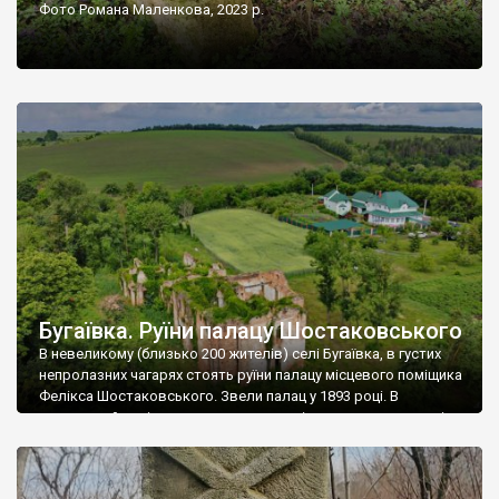
Фото Романа Маленкова, 2023 р.
Бугаївка. Руїни палацу Шостаковського
В невеликому (близько 200 жителів) селі Бугаївка, в густих
непролазних чагарях стоять руїни палацу місцевого поміщика
Фелікса Шостаковського. Звели палац у 1893 році. В
радянський період у ньому спочатку містилася школа, потім
клуб, ще пізніше – гуртожиток. У 60-х роках минулого
століття тут розмістили туберкульозну лікарню. Коли із
палацу виїхала лікарня – ми точно не […]