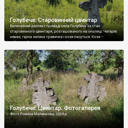
Голубече. Старовинний цвинтар
Величезний респект громаді села Голубече за стан
старовинного цвинтаря, розташованого на околиці. Чагарів
немає, гарна зелена травичка і кози пасуться. Кози –
найкращий регулятор шкідливої, для старих кладовищ,
рослинності. Навесні, коли паростки дерев вкриваються
бруньками, кози ті бруньки обгризають, бо то улюблений
делікатес. На цвинтарі у Голубечому ціла колекція
різноманітних форм хрестів. Село відносно невелике, […]
Голубече. Цвинтар. Фотогалерея
Фото Романа Маленкова, 2024 р.