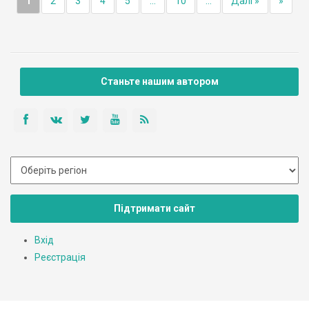
1
2
3
4
5
...
10
...
Далі »
»
Станьте нашим автором
Підтримати сайт
Вхід
Реєстрація