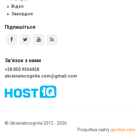
Відео
Закордон
Підпишіться
Зв'язок з нами
+38 050 9364428
ukrainaincognita.com@gmail.com
© UkrainaIncognita 2012 - 2026
Розробка сайту
geotlon.com