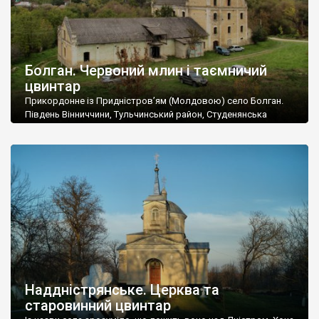
Болган. Червоний млин і таємничий
цвинтар
Прикордонне із Придністров’ям (Молдовою) село Болган.
Південь Вінниччини, Тульчинський район, Студенянська
громада. У селі мешкає близько тисячі осіб. Спочатку ми
дізналися, що у Болгані є величезний захаращений
старовинний цвинтар із кам’яними хрестами. Всі епітафії, які
збереглися, написані кирилицею, церковнослов’янською
мовою. За всіма традиційними ознаками – цвинтар
український. Хрести датуються 19 століттям. У 1924-1940
роках Болган […]
Наддністрянське. Церква та
старовинний цвинтар