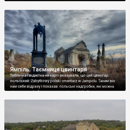
Ямпіль. Таємниця цвинтаря
Табличка і відмітка на карті вказували, що цей цвинтар
польський. Zabytkowy polski cmentarz w Jampolu. Таким він
нам себе відразу і показав: польські надгробки, які можна
віднести до фабричних, польські епітафії… Загалом цвинтар
виявився величезним – порахували площу у GoogleMaps –
виявилося більше семи гектарів. Перше враження про
абсолютну звичайність польського цвинтаря виявилося
оманливим – […]