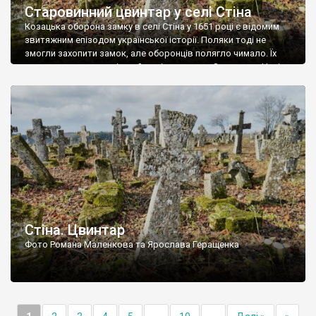
Старовинний цвинтар у селі Стіна
Козацька оборона замку в селі Стіна у 1651 році є відомим
звитяжним епізодом української історії. Поляки тоді не
змогли захопити замок, але оборонців полягло чимало. Їх
поховали на цвинтарі, який тоді називався Замковим. Нині на
місці замку церква із кам’яною огорожею, а цвинтар є. На
ньому чимало хрестів 19 століття, є такі, де епітафії стер […]
Стіна. Цвинтар
Фото Романа Маленкова та Ярослава Геращенка