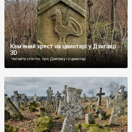
Кам’яний хрест на цвинтарі у Дзигівці
3D
Читайте статтю про Дзигівку і її цвинтар