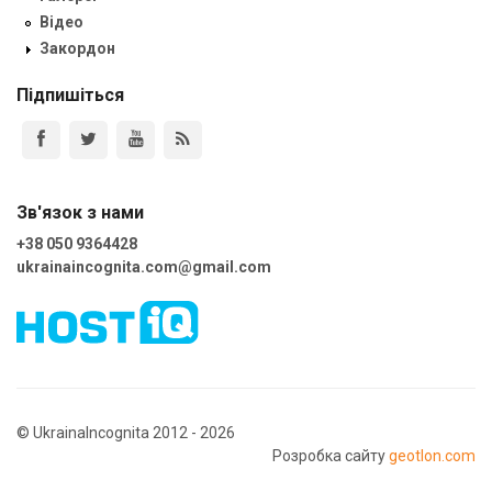
Відео
Закордон
Підпишіться
Зв'язок з нами
+38 050 9364428
ukrainaincognita.com@gmail.com
© UkrainaIncognita 2012 - 2026
Розробка сайту
geotlon.com