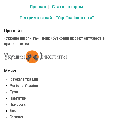
Про нас
Стати автором
Підтримати сайт “Україна Інкогніта”
Про сайт
«Україна Інкогніта» - неприбутковий проект ентузіастів
краєзнавства.
Меню
Історія і традиції
Регіони України
Тури
Пам'ятки
Природа
Блог
Галереї