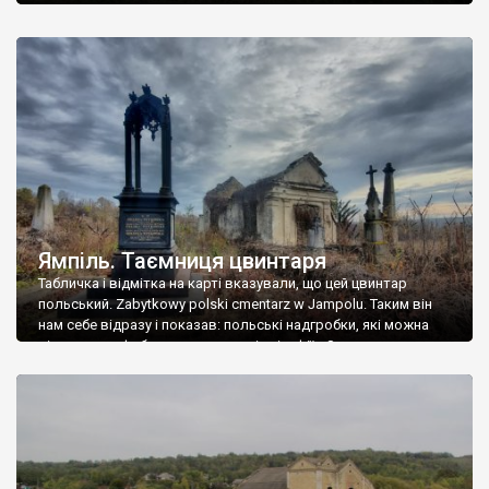
Ямпіль. Таємниця цвинтаря
Табличка і відмітка на карті вказували, що цей цвинтар
польський. Zabytkowy polski cmentarz w Jampolu. Таким він
нам себе відразу і показав: польські надгробки, які можна
віднести до фабричних, польські епітафії… Загалом цвинтар
виявився величезним – порахували площу у GoogleMaps –
виявилося більше семи гектарів. Перше враження про
абсолютну звичайність польського цвинтаря виявилося
оманливим – […]