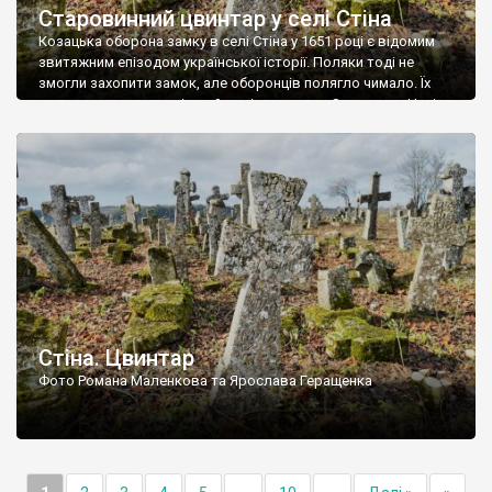
Старовинний цвинтар у селі Стіна
Козацька оборона замку в селі Стіна у 1651 році є відомим
звитяжним епізодом української історії. Поляки тоді не
змогли захопити замок, але оборонців полягло чимало. Їх
поховали на цвинтарі, який тоді називався Замковим. Нині на
місці замку церква із кам’яною огорожею, а цвинтар є. На
ньому чимало хрестів 19 століття, є такі, де епітафії стер […]
Стіна. Цвинтар
Фото Романа Маленкова та Ярослава Геращенка