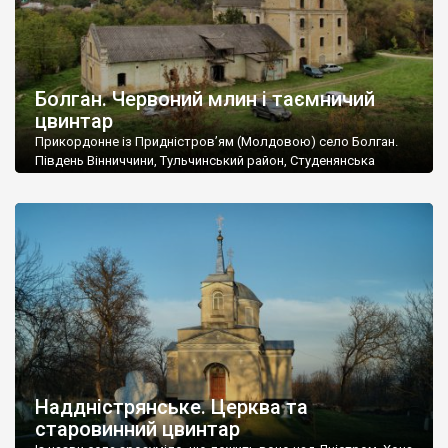
Болган. Червоний млин і таємничий
цвинтар
Прикордонне із Придністров’ям (Молдовою) село Болган.
Південь Вінниччини, Тульчинський район, Студенянська
громада. У селі мешкає близько тисячі осіб. Спочатку ми
дізналися, що у Болгані є величезний захаращений
старовинний цвинтар із кам’яними хрестами. Всі епітафії, які
збереглися, написані кирилицею, церковнослов’янською
мовою. За всіма традиційними ознаками – цвинтар
український. Хрести датуються 19 століттям. У 1924-1940
роках Болган […]
Наддністрянське. Церква та
старовинний цвинтар