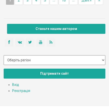
1
2
3
4
5
...
10
...
Далі »
»
Станьте нашим автором
Підтримати сайт
Вхід
Реєстрація