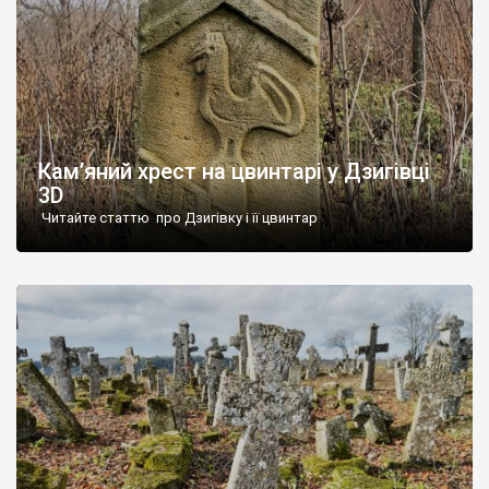
Кам’яний хрест на цвинтарі у Дзигівці
3D
Читайте статтю про Дзигівку і її цвинтар