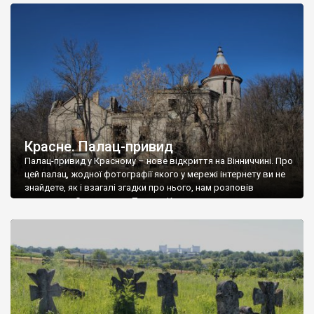
доглянутий, а в іншій суцільна руїна. Руїни палацу Тишкевичів у
Андрушівці, на Вінниччині. Такий стан […]
Красне. Палац-привид
Палац-привид у Красному – нове відкриття на Вінниччині. Про
цей палац, жодної фотографії якого у мережі інтернету ви не
знайдете, як і взагалі згадки про нього, нам розповів
мешканець Самгородка. Палац у Красному вразив не лише
станом руїни і чагарями, які його оточують, але і величчю
навіть у руїні. Можна уявно рекоструювати головний вхід із
[…]