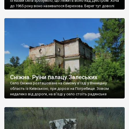
Із назви села зрозуміло, що лежить воно над Дністром. Хоча
до 1965 року воно називалося Березова. Берег тут доволі
високий і крутий, як і майже всюди на Поділлі, але є кілька
грунтових доріг, які збігають аж до самої води – цим
Наддністрянське відрізняється від більшості навколишніх
сіл. У селі є мурована Михайлівська церква. Точної дати […]
Сніжна. Руїни палацу Залеських
Село Сніжна розташоване на самому в’їзді у Вінницьку
область із Київською, при дорозі на Погребище. Зовсім
недалеко від дороги, на в’їзді у село стоїть радянське
рельєфне пано, яке показує жінку і яблуню, а трохи далі, десь
серед дерев, заховалися руїни палацу Залеських. З дороги їх
не видно, але видно дві стареньких колії у траві – […]