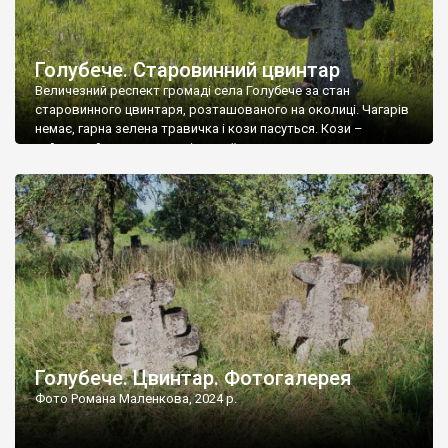
Голубече. Старовинний цвинтар
Величезний респект громаді села Голубече за стан
старовинного цвинтаря, розташованого на околиці. Чагарів
немає, гарна зелена травичка і кози пасуться. Кози –
найкращий регулятор шкідливої, для старих кладовищ,
рослинності. Навесні, коли паростки дерев вкриваються
бруньками, кози ті бруньки обгризають, бо то улюблений
делікатес. На цвинтарі у Голубечому ціла колекція
різноманітних форм хрестів. Село відносно невелике, […]
Голубече. Цвинтар. Фотогалерея
Фото Романа Маленкова, 2024 р.