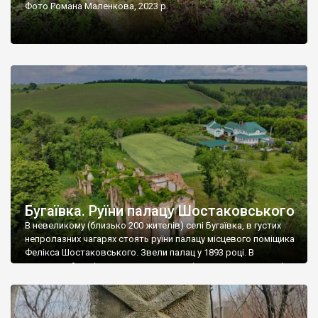
Фото Романа Маленкова, 2023 р.
Бугаївка. Руїни палацу Шостаковського
В невеликому (близько 200 жителів) селі Бугаївка, в густих
непролазних чагарях стоять руїни палацу місцевого поміщика
Фелікса Шостаковського. Звели палац у 1893 році. В
радянський період у ньому спочатку містилася школа, потім
клуб, ще пізніше – гуртожиток. У 60-х роках минулого
століття тут розмістили туберкульозну лікарню. Коли із
палацу виїхала лікарня – ми точно не […]