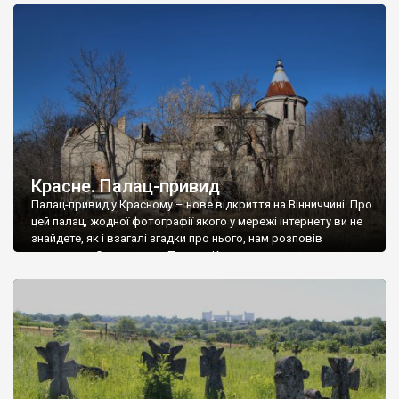
доглянутий, а в іншій суцільна руїна. Руїни палацу Тишкевичів у
Андрушівці, на Вінниччині. Такий стан […]
Красне. Палац-привид
Палац-привид у Красному – нове відкриття на Вінниччині. Про
цей палац, жодної фотографії якого у мережі інтернету ви не
знайдете, як і взагалі згадки про нього, нам розповів
мешканець Самгородка. Палац у Красному вразив не лише
станом руїни і чагарями, які його оточують, але і величчю
навіть у руїні. Можна уявно рекоструювати головний вхід із
[…]