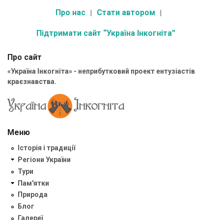
Про нас
Стати автором
Підтримати сайт “Україна Інкогніта”
Про сайт
«Україна Інкогніта» - неприбутковий проект ентузіастів
краєзнавства.
Меню
Історія і традиції
Регіони України
Тури
Пам'ятки
Природа
Блог
Галереї