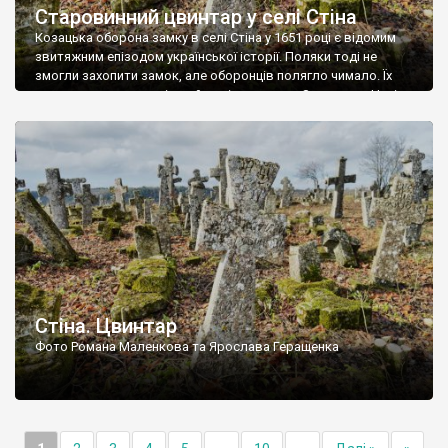
Старовинний цвинтар у селі Стіна
Козацька оборона замку в селі Стіна у 1651 році є відомим
звитяжним епізодом української історії. Поляки тоді не
змогли захопити замок, але оборонців полягло чимало. Їх
поховали на цвинтарі, який тоді називався Замковим. Нині на
місці замку церква із кам’яною огорожею, а цвинтар є. На
ньому чимало хрестів 19 століття, є такі, де епітафії стер […]
Стіна. Цвинтар
Фото Романа Маленкова та Ярослава Геращенка