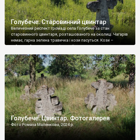
Голубече. Старовинний цвинтар
Величезний респект громаді села Голубече за стан
старовинного цвинтаря, розташованого на околиці. Чагарів
немає, гарна зелена травичка і кози пасуться. Кози –
найкращий регулятор шкідливої, для старих кладовищ,
рослинності. Навесні, коли паростки дерев вкриваються
бруньками, кози ті бруньки обгризають, бо то улюблений
делікатес. На цвинтарі у Голубечому ціла колекція
різноманітних форм хрестів. Село відносно невелике, […]
Голубече. Цвинтар. Фотогалерея
Фото Романа Маленкова, 2024 р.