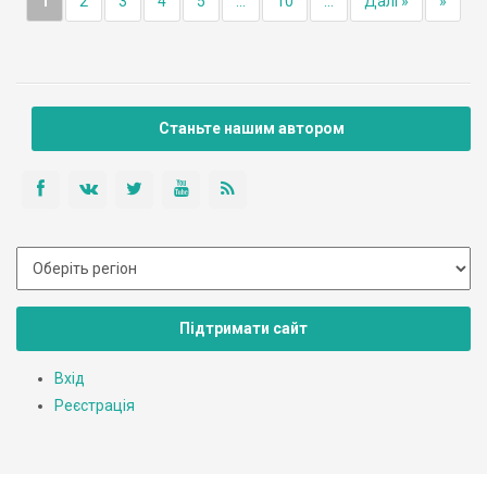
1
2
3
4
5
...
10
...
Далі »
»
Станьте нашим автором
Підтримати сайт
Вхід
Реєстрація