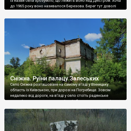
Із назви села зрозуміло, що лежить воно над Дністром. Хоча
до 1965 року воно називалося Березова. Берег тут доволі
високий і крутий, як і майже всюди на Поділлі, але є кілька
грунтових доріг, які збігають аж до самої води – цим
Наддністрянське відрізняється від більшості навколишніх
сіл. У селі є мурована Михайлівська церква. Точної дати […]
Сніжна. Руїни палацу Залеських
Село Сніжна розташоване на самому в’їзді у Вінницьку
область із Київською, при дорозі на Погребище. Зовсім
недалеко від дороги, на в’їзді у село стоїть радянське
рельєфне пано, яке показує жінку і яблуню, а трохи далі, десь
серед дерев, заховалися руїни палацу Залеських. З дороги їх
не видно, але видно дві стареньких колії у траві – […]