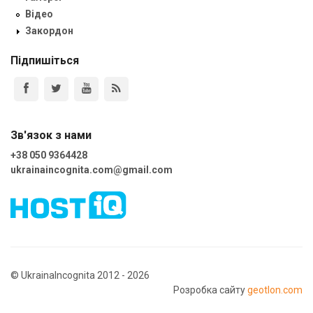
Відео
Закордон
Підпишіться
Зв'язок з нами
+38 050 9364428
ukrainaincognita.com@gmail.com
© UkrainaIncognita 2012 - 2026
Розробка сайту
geotlon.com