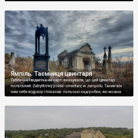
Ямпіль. Таємниця цвинтаря
Табличка і відмітка на карті вказували, що цей цвинтар
польський. Zabytkowy polski cmentarz w Jampolu. Таким він
нам себе відразу і показав: польські надгробки, які можна
віднести до фабричних, польські епітафії… Загалом цвинтар
виявився величезним – порахували площу у GoogleMaps –
виявилося більше семи гектарів. Перше враження про
абсолютну звичайність польського цвинтаря виявилося
оманливим – […]