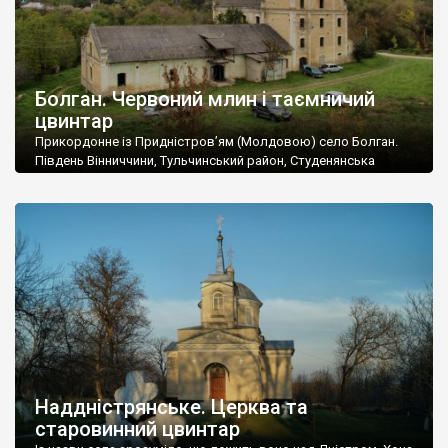
Болган. Червоний млин і таємничий
цвинтар
Прикордонне із Придністров’ям (Молдовою) село Болган.
Південь Вінниччини, Тульчинський район, Студенянська
громада. У селі мешкає близько тисячі осіб. Спочатку ми
дізналися, що у Болгані є величезний захаращений
старовинний цвинтар із кам’яними хрестами. Всі епітафії, які
збереглися, написані кирилицею, церковнослов’янською
мовою. За всіма традиційними ознаками – цвинтар
український. Хрести датуються 19 століттям. У 1924-1940
роках Болган […]
Наддністрянське. Церква та
старовинний цвинтар