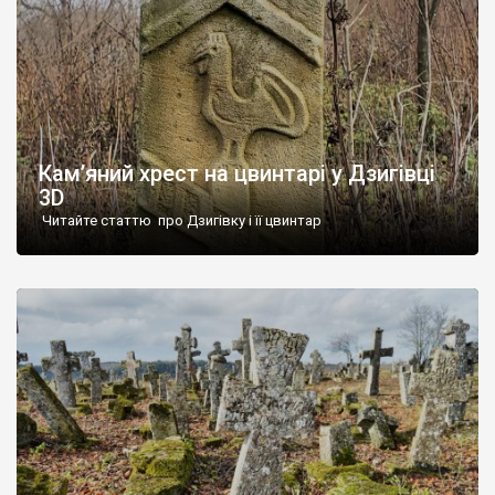
Кам’яний хрест на цвинтарі у Дзигівці
3D
Читайте статтю про Дзигівку і її цвинтар