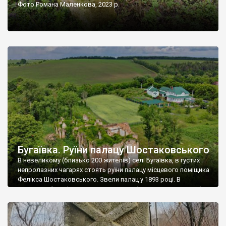
Фото Романа Маленкова, 2023 р.
Бугаївка. Руїни палацу Шостаковського
В невеликому (близько 200 жителів) селі Бугаївка, в густих
непролазних чагарях стоять руїни палацу місцевого поміщика
Фелікса Шостаковського. Звели палац у 1893 році. В
радянський період у ньому спочатку містилася школа, потім
клуб, ще пізніше – гуртожиток. У 60-х роках минулого
століття тут розмістили туберкульозну лікарню. Коли із
палацу виїхала лікарня – ми точно не […]