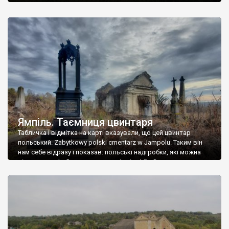
Ямпіль. Таємниця цвинтаря
Табличка і відмітка на карті вказували, що цей цвинтар
польський. Zabytkowy polski cmentarz w Jampolu. Таким він
нам себе відразу і показав: польські надгробки, які можна
віднести до фабричних, польські епітафії… Загалом цвинтар
виявився величезним – порахували площу у GoogleMaps –
виявилося більше семи гектарів. Перше враження про
абсолютну звичайність польського цвинтаря виявилося
оманливим – […]