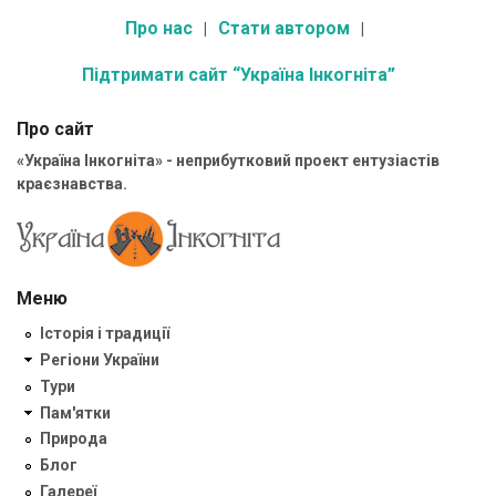
Про нас
Стати автором
Підтримати сайт “Україна Інкогніта”
Про сайт
«Україна Інкогніта» - неприбутковий проект ентузіастів
краєзнавства.
Меню
Історія і традиції
Регіони України
Тури
Пам'ятки
Природа
Блог
Галереї