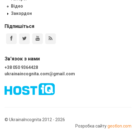
Відео
Закордон
Підпишіться
Зв'язок з нами
+38 050 9364428
ukrainaincognita.com@gmail.com
© UkrainaIncognita 2012 - 2026
Розробка сайту
geotlon.com