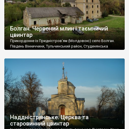
Болган. Червоний млин і таємничий
цвинтар
Прикордонне із Придністров’ям (Молдовою) село Болган.
Південь Вінниччини, Тульчинський район, Студенянська
громада. У селі мешкає близько тисячі осіб. Спочатку ми
дізналися, що у Болгані є величезний захаращений
старовинний цвинтар із кам’яними хрестами. Всі епітафії, які
збереглися, написані кирилицею, церковнослов’янською
мовою. За всіма традиційними ознаками – цвинтар
український. Хрести датуються 19 століттям. У 1924-1940
роках Болган […]
Наддністрянське. Церква та
старовинний цвинтар