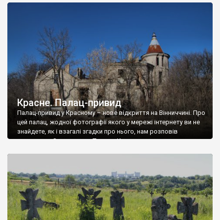
доглянутий, а в іншій суцільна руїна. Руїни палацу Тишкевичів у
Андрушівці, на Вінниччині. Такий стан […]
Красне. Палац-привид
Палац-привид у Красному – нове відкриття на Вінниччині. Про
цей палац, жодної фотографії якого у мережі інтернету ви не
знайдете, як і взагалі згадки про нього, нам розповів
мешканець Самгородка. Палац у Красному вразив не лише
станом руїни і чагарями, які його оточують, але і величчю
навіть у руїні. Можна уявно рекоструювати головний вхід із
[…]