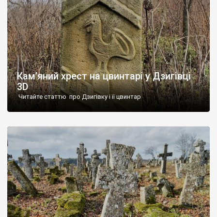
Кам’яний хрест на цвинтарі у Дзигівці
3D
Читайте статтю про Дзигівку і її цвинтар