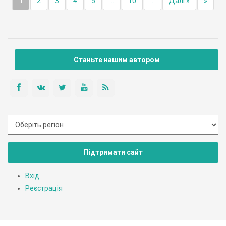
1
2
3
4
5
...
10
...
Далі »
»
Станьте нашим автором
Підтримати сайт
Вхід
Реєстрація