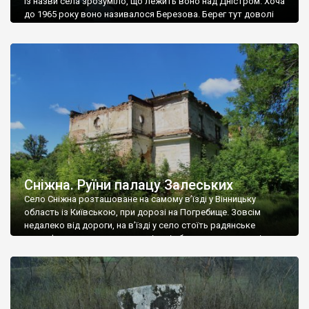
Із назви села зрозуміло, що лежить воно над Дністром. Хоча
до 1965 року воно називалося Березова. Берег тут доволі
високий і крутий, як і майже всюди на Поділлі, але є кілька
грунтових доріг, які збігають аж до самої води – цим
Наддністрянське відрізняється від більшості навколишніх
сіл. У селі є мурована Михайлівська церква. Точної дати […]
Сніжна. Руїни палацу Залеських
Село Сніжна розташоване на самому в’їзді у Вінницьку
область із Київською, при дорозі на Погребище. Зовсім
недалеко від дороги, на в’їзді у село стоїть радянське
рельєфне пано, яке показує жінку і яблуню, а трохи далі, десь
серед дерев, заховалися руїни палацу Залеських. З дороги їх
не видно, але видно дві стареньких колії у траві – […]