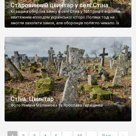
Старовинний цвинтар у селі Стіна
Козацька оборона замку в селі Стіна у 1651 році є відомим
звитяжним епізодом української історії. Поляки тоді не
змогли захопити замок, але оборонців полягло чимало. Їх
поховали на цвинтарі, який тоді називався Замковим. Нині на
місці замку церква із кам’яною огорожею, а цвинтар є. На
ньому чимало хрестів 19 століття, є такі, де епітафії стер […]
Стіна. Цвинтар
Фото Романа Маленкова та Ярослава Геращенка