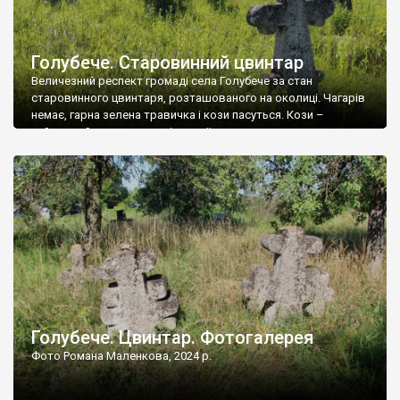
Голубече. Старовинний цвинтар
Величезний респект громаді села Голубече за стан
старовинного цвинтаря, розташованого на околиці. Чагарів
немає, гарна зелена травичка і кози пасуться. Кози –
найкращий регулятор шкідливої, для старих кладовищ,
рослинності. Навесні, коли паростки дерев вкриваються
бруньками, кози ті бруньки обгризають, бо то улюблений
делікатес. На цвинтарі у Голубечому ціла колекція
різноманітних форм хрестів. Село відносно невелике, […]
Голубече. Цвинтар. Фотогалерея
Фото Романа Маленкова, 2024 р.