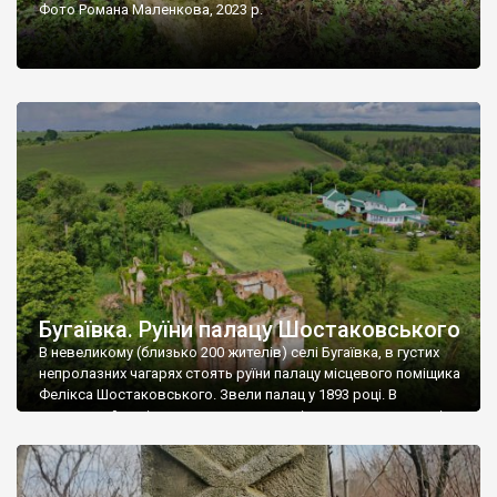
Фото Романа Маленкова, 2023 р.
Бугаївка. Руїни палацу Шостаковського
В невеликому (близько 200 жителів) селі Бугаївка, в густих
непролазних чагарях стоять руїни палацу місцевого поміщика
Фелікса Шостаковського. Звели палац у 1893 році. В
радянський період у ньому спочатку містилася школа, потім
клуб, ще пізніше – гуртожиток. У 60-х роках минулого
століття тут розмістили туберкульозну лікарню. Коли із
палацу виїхала лікарня – ми точно не […]