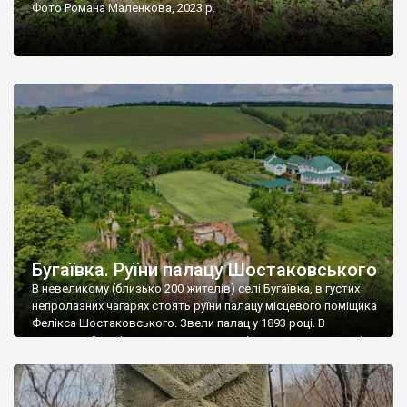
Фото Романа Маленкова, 2023 р.
Бугаївка. Руїни палацу Шостаковського
В невеликому (близько 200 жителів) селі Бугаївка, в густих
непролазних чагарях стоять руїни палацу місцевого поміщика
Фелікса Шостаковського. Звели палац у 1893 році. В
радянський період у ньому спочатку містилася школа, потім
клуб, ще пізніше – гуртожиток. У 60-х роках минулого
століття тут розмістили туберкульозну лікарню. Коли із
палацу виїхала лікарня – ми точно не […]