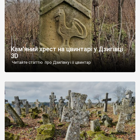
Кам’яний хрест на цвинтарі у Дзигівці
3D
Читайте статтю про Дзигівку і її цвинтар