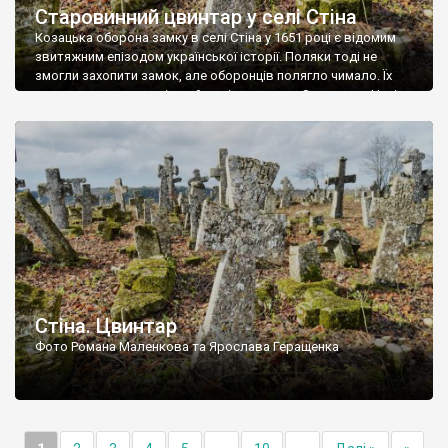
Старовинний цвинтар у селі Стіна
Козацька оборона замку в селі Стіна у 1651 році є відомим
звитяжним епізодом української історії. Поляки тоді не
змогли захопити замок, але оборонців полягло чимало. Їх
поховали на цвинтарі, який тоді називався Замковим. Нині на
місці замку церква із кам’яною огорожею, а цвинтар є. На
ньому чимало хрестів 19 століття, є такі, де епітафії стер […]
Стіна. Цвинтар
Фото Романа Маленкова та Ярослава Геращенка