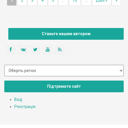
1
2
3
4
5
...
10
...
Далі »
»
Станьте нашим автором
Підтримати сайт
Вхід
Реєстрація