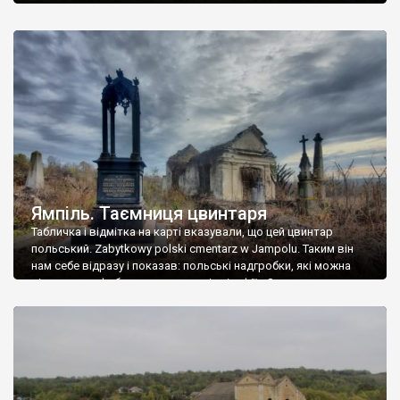
Ямпіль. Таємниця цвинтаря
Табличка і відмітка на карті вказували, що цей цвинтар
польський. Zabytkowy polski cmentarz w Jampolu. Таким він
нам себе відразу і показав: польські надгробки, які можна
віднести до фабричних, польські епітафії… Загалом цвинтар
виявився величезним – порахували площу у GoogleMaps –
виявилося більше семи гектарів. Перше враження про
абсолютну звичайність польського цвинтаря виявилося
оманливим – […]