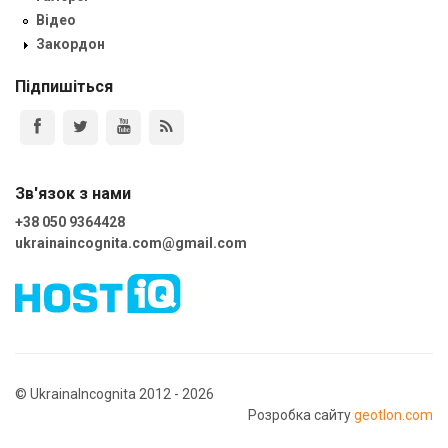
Відео
Закордон
Підпишіться
Зв'язок з нами
+38 050 9364428
ukrainaincognita.com@gmail.com
© UkrainaIncognita 2012 - 2026
Розробка сайту
geotlon.com