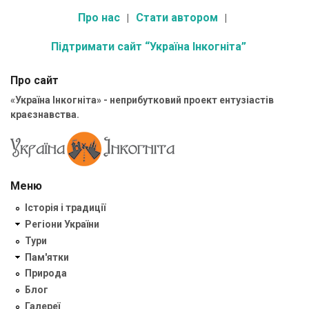
Про нас
Стати автором
Підтримати сайт “Україна Інкогніта”
Про сайт
«Україна Інкогніта» - неприбутковий проект ентузіастів
краєзнавства.
Меню
Історія і традиції
Регіони України
Тури
Пам'ятки
Природа
Блог
Галереї