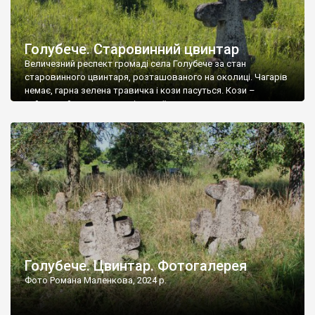
Голубече. Старовинний цвинтар
Величезний респект громаді села Голубече за стан
старовинного цвинтаря, розташованого на околиці. Чагарів
немає, гарна зелена травичка і кози пасуться. Кози –
найкращий регулятор шкідливої, для старих кладовищ,
рослинності. Навесні, коли паростки дерев вкриваються
бруньками, кози ті бруньки обгризають, бо то улюблений
делікатес. На цвинтарі у Голубечому ціла колекція
різноманітних форм хрестів. Село відносно невелике, […]
Голубече. Цвинтар. Фотогалерея
Фото Романа Маленкова, 2024 р.