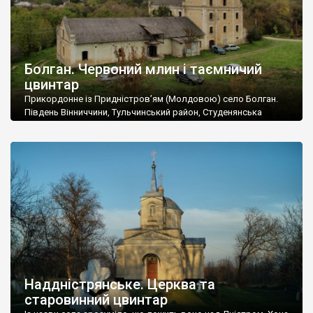
Болган. Червоний млин і таємничий
цвинтар
Прикордонне із Придністров’ям (Молдовою) село Болган.
Південь Вінниччини, Тульчинський район, Студенянська
громада. У селі мешкає близько тисячі осіб. Спочатку ми
дізналися, що у Болгані є величезний захаращений
старовинний цвинтар із кам’яними хрестами. Всі епітафії, які
збереглися, написані кирилицею, церковнослов’янською
мовою. За всіма традиційними ознаками – цвинтар
український. Хрести датуються 19 століттям. У 1924-1940
роках Болган […]
Наддністрянське. Церква та
старовинний цвинтар