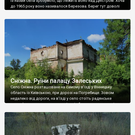
Із назви села зрозуміло, що лежить воно над Дністром. Хоча
до 1965 року воно називалося Березова. Берег тут доволі
високий і крутий, як і майже всюди на Поділлі, але є кілька
грунтових доріг, які збігають аж до самої води – цим
Наддністрянське відрізняється від більшості навколишніх
сіл. У селі є мурована Михайлівська церква. Точної дати […]
Сніжна. Руїни палацу Залеських
Село Сніжна розташоване на самому в’їзді у Вінницьку
область із Київською, при дорозі на Погребище. Зовсім
недалеко від дороги, на в’їзді у село стоїть радянське
рельєфне пано, яке показує жінку і яблуню, а трохи далі, десь
серед дерев, заховалися руїни палацу Залеських. З дороги їх
не видно, але видно дві стареньких колії у траві – […]