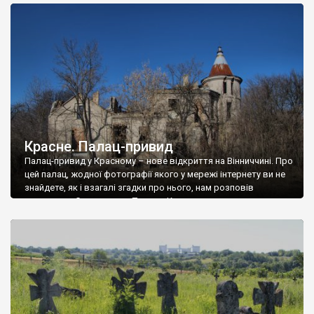
доглянутий, а в іншій суцільна руїна. Руїни палацу Тишкевичів у
Андрушівці, на Вінниччині. Такий стан […]
Красне. Палац-привид
Палац-привид у Красному – нове відкриття на Вінниччині. Про
цей палац, жодної фотографії якого у мережі інтернету ви не
знайдете, як і взагалі згадки про нього, нам розповів
мешканець Самгородка. Палац у Красному вразив не лише
станом руїни і чагарями, які його оточують, але і величчю
навіть у руїні. Можна уявно рекоструювати головний вхід із
[…]