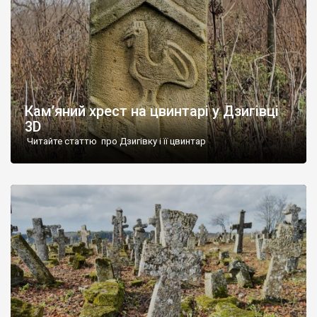
Кам’яний хрест на цвинтарі у Дзигівці
3D
Читайте статтю про Дзигівку і її цвинтар