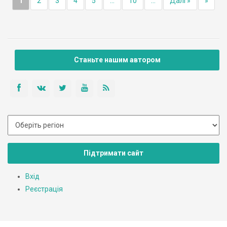
1
2
3
4
5
...
10
...
Далі »
»
Станьте нашим автором
Підтримати сайт
Вхід
Реєстрація