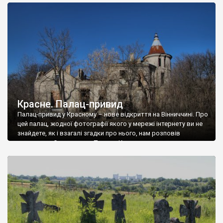
доглянутий, а в іншій суцільна руїна. Руїни палацу Тишкевичів у
Андрушівці, на Вінниччині. Такий стан […]
Красне. Палац-привид
Палац-привид у Красному – нове відкриття на Вінниччині. Про
цей палац, жодної фотографії якого у мережі інтернету ви не
знайдете, як і взагалі згадки про нього, нам розповів
мешканець Самгородка. Палац у Красному вразив не лише
станом руїни і чагарями, які його оточують, але і величчю
навіть у руїні. Можна уявно рекоструювати головний вхід із
[…]