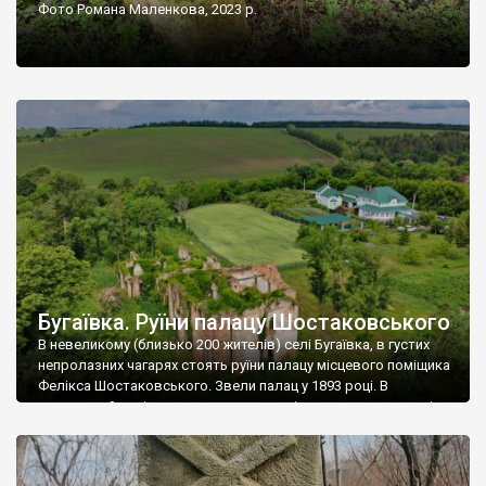
Фото Романа Маленкова, 2023 р.
Бугаївка. Руїни палацу Шостаковського
В невеликому (близько 200 жителів) селі Бугаївка, в густих
непролазних чагарях стоять руїни палацу місцевого поміщика
Фелікса Шостаковського. Звели палац у 1893 році. В
радянський період у ньому спочатку містилася школа, потім
клуб, ще пізніше – гуртожиток. У 60-х роках минулого
століття тут розмістили туберкульозну лікарню. Коли із
палацу виїхала лікарня – ми точно не […]