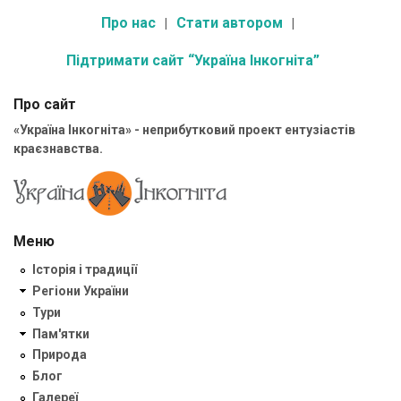
Про нас
Стати автором
Підтримати сайт “Україна Інкогніта”
Про сайт
«Україна Інкогніта» - неприбутковий проект ентузіастів
краєзнавства.
Меню
Історія і традиції
Регіони України
Тури
Пам'ятки
Природа
Блог
Галереї