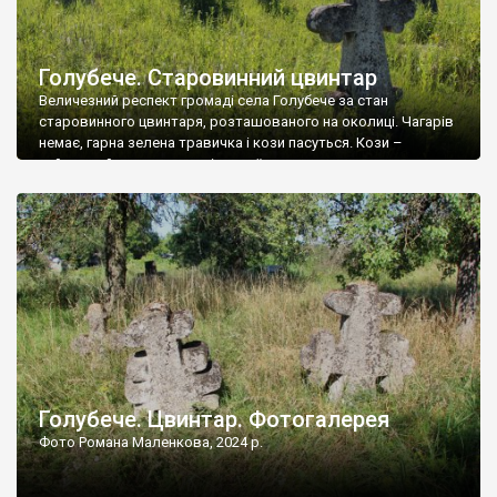
Голубече. Старовинний цвинтар
Величезний респект громаді села Голубече за стан
старовинного цвинтаря, розташованого на околиці. Чагарів
немає, гарна зелена травичка і кози пасуться. Кози –
найкращий регулятор шкідливої, для старих кладовищ,
рослинності. Навесні, коли паростки дерев вкриваються
бруньками, кози ті бруньки обгризають, бо то улюблений
делікатес. На цвинтарі у Голубечому ціла колекція
різноманітних форм хрестів. Село відносно невелике, […]
Голубече. Цвинтар. Фотогалерея
Фото Романа Маленкова, 2024 р.