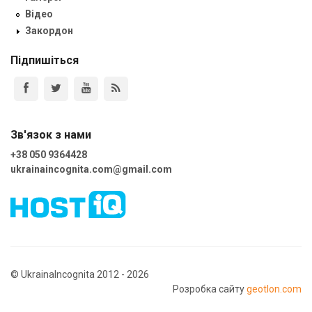
Відео
Закордон
Підпишіться
Зв'язок з нами
+38 050 9364428
ukrainaincognita.com@gmail.com
© UkrainaIncognita 2012 - 2026
Розробка сайту
geotlon.com