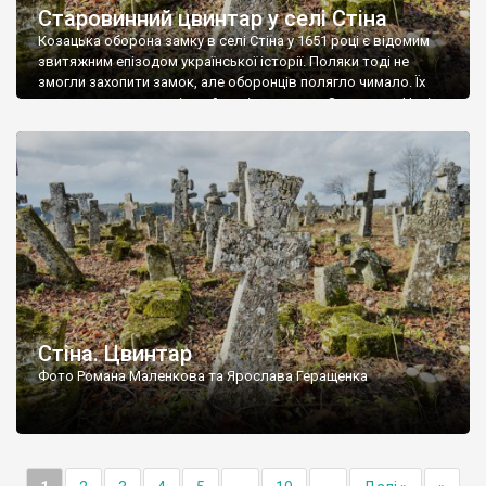
Старовинний цвинтар у селі Стіна
Козацька оборона замку в селі Стіна у 1651 році є відомим
звитяжним епізодом української історії. Поляки тоді не
змогли захопити замок, але оборонців полягло чимало. Їх
поховали на цвинтарі, який тоді називався Замковим. Нині на
місці замку церква із кам’яною огорожею, а цвинтар є. На
ньому чимало хрестів 19 століття, є такі, де епітафії стер […]
Стіна. Цвинтар
Фото Романа Маленкова та Ярослава Геращенка