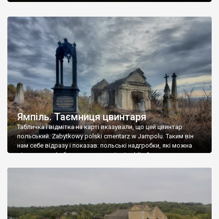
Ямпіль. Таємниця цвинтаря
Табличка і відмітка на карті вказували, що цей цвинтар
польський. Zabytkowy polski cmentarz w Jampolu. Таким він
нам себе відразу і показав: польські надгробки, які можна
віднести до фабричних, польські епітафії… Загалом цвинтар
виявився величезним – порахували площу у GoogleMaps –
виявилося більше семи гектарів. Перше враження про
абсолютну звичайність польського цвинтаря виявилося
оманливим – […]