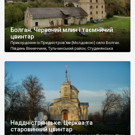
Болган. Червоний млин і таємничий
цвинтар
Прикордонне із Придністров’ям (Молдовою) село Болган.
Південь Вінниччини, Тульчинський район, Студенянська
громада. У селі мешкає близько тисячі осіб. Спочатку ми
дізналися, що у Болгані є величезний захаращений
старовинний цвинтар із кам’яними хрестами. Всі епітафії, які
збереглися, написані кирилицею, церковнослов’янською
мовою. За всіма традиційними ознаками – цвинтар
український. Хрести датуються 19 століттям. У 1924-1940
роках Болган […]
Наддністрянське. Церква та
старовинний цвинтар