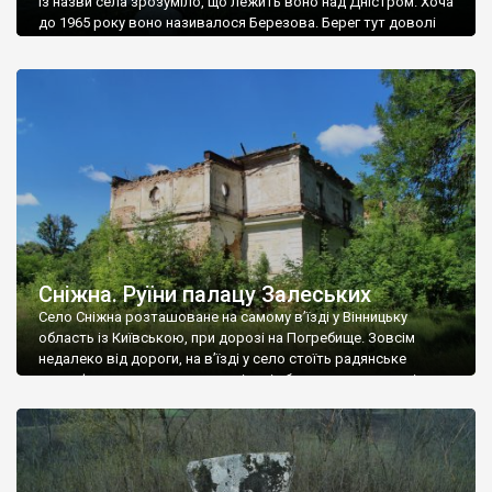
Із назви села зрозуміло, що лежить воно над Дністром. Хоча
до 1965 року воно називалося Березова. Берег тут доволі
високий і крутий, як і майже всюди на Поділлі, але є кілька
грунтових доріг, які збігають аж до самої води – цим
Наддністрянське відрізняється від більшості навколишніх
сіл. У селі є мурована Михайлівська церква. Точної дати […]
Сніжна. Руїни палацу Залеських
Село Сніжна розташоване на самому в’їзді у Вінницьку
область із Київською, при дорозі на Погребище. Зовсім
недалеко від дороги, на в’їзді у село стоїть радянське
рельєфне пано, яке показує жінку і яблуню, а трохи далі, десь
серед дерев, заховалися руїни палацу Залеських. З дороги їх
не видно, але видно дві стареньких колії у траві – […]