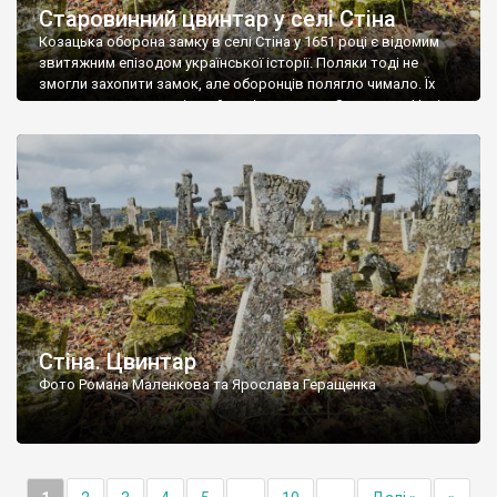
Старовинний цвинтар у селі Стіна
Козацька оборона замку в селі Стіна у 1651 році є відомим
звитяжним епізодом української історії. Поляки тоді не
змогли захопити замок, але оборонців полягло чимало. Їх
поховали на цвинтарі, який тоді називався Замковим. Нині на
місці замку церква із кам’яною огорожею, а цвинтар є. На
ньому чимало хрестів 19 століття, є такі, де епітафії стер […]
Стіна. Цвинтар
Фото Романа Маленкова та Ярослава Геращенка