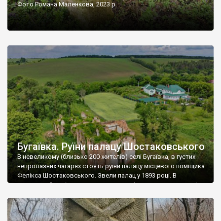
Фото Романа Маленкова, 2023 р.
Бугаївка. Руїни палацу Шостаковського
В невеликому (близько 200 жителів) селі Бугаївка, в густих
непролазних чагарях стоять руїни палацу місцевого поміщика
Фелікса Шостаковського. Звели палац у 1893 році. В
радянський період у ньому спочатку містилася школа, потім
клуб, ще пізніше – гуртожиток. У 60-х роках минулого
століття тут розмістили туберкульозну лікарню. Коли із
палацу виїхала лікарня – ми точно не […]