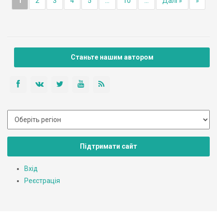
1
2
3
4
5
...
10
...
Далі »
»
Станьте нашим автором
Підтримати сайт
Вхід
Реєстрація