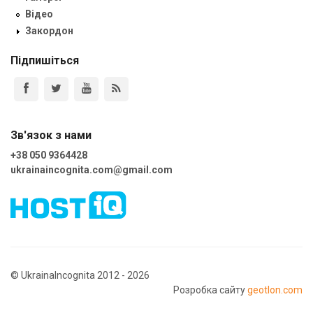
Відео
Закордон
Підпишіться
Зв'язок з нами
+38 050 9364428
ukrainaincognita.com@gmail.com
© UkrainaIncognita 2012 - 2026
Розробка сайту
geotlon.com