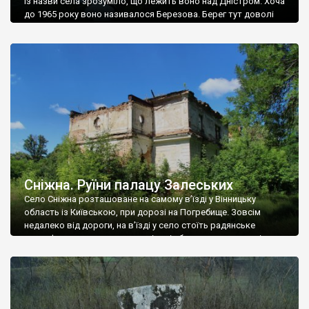
Із назви села зрозуміло, що лежить воно над Дністром. Хоча
до 1965 року воно називалося Березова. Берег тут доволі
високий і крутий, як і майже всюди на Поділлі, але є кілька
грунтових доріг, які збігають аж до самої води – цим
Наддністрянське відрізняється від більшості навколишніх
сіл. У селі є мурована Михайлівська церква. Точної дати […]
Сніжна. Руїни палацу Залеських
Село Сніжна розташоване на самому в’їзді у Вінницьку
область із Київською, при дорозі на Погребище. Зовсім
недалеко від дороги, на в’їзді у село стоїть радянське
рельєфне пано, яке показує жінку і яблуню, а трохи далі, десь
серед дерев, заховалися руїни палацу Залеських. З дороги їх
не видно, але видно дві стареньких колії у траві – […]