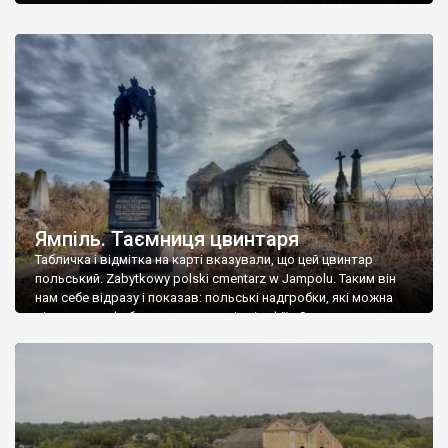
Ямпіль. Таємниця цвинтаря
Табличка і відмітка на карті вказували, що цей цвинтар
польський. Zabytkowy polski cmentarz w Jampolu. Таким він
нам себе відразу і показав: польські надгробки, які можна
віднести до фабричних, польські епітафії… Загалом цвинтар
виявився величезним – порахували площу у GoogleMaps –
виявилося більше семи гектарів. Перше враження про
абсолютну звичайність польського цвинтаря виявилося
оманливим – […]