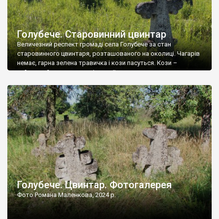
Голубече. Старовинний цвинтар
Величезний респект громаді села Голубече за стан
старовинного цвинтаря, розташованого на околиці. Чагарів
немає, гарна зелена травичка і кози пасуться. Кози –
найкращий регулятор шкідливої, для старих кладовищ,
рослинності. Навесні, коли паростки дерев вкриваються
бруньками, кози ті бруньки обгризають, бо то улюблений
делікатес. На цвинтарі у Голубечому ціла колекція
різноманітних форм хрестів. Село відносно невелике, […]
Голубече. Цвинтар. Фотогалерея
Фото Романа Маленкова, 2024 р.