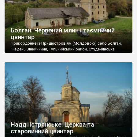
Болган. Червоний млин і таємничий
цвинтар
Прикордонне із Придністров’ям (Молдовою) село Болган.
Південь Вінниччини, Тульчинський район, Студенянська
громада. У селі мешкає близько тисячі осіб. Спочатку ми
дізналися, що у Болгані є величезний захаращений
старовинний цвинтар із кам’яними хрестами. Всі епітафії, які
збереглися, написані кирилицею, церковнослов’янською
мовою. За всіма традиційними ознаками – цвинтар
український. Хрести датуються 19 століттям. У 1924-1940
роках Болган […]
Наддністрянське. Церква та
старовинний цвинтар