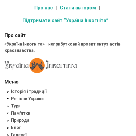
Про нас
Стати автором
Підтримати сайт “Україна Інкогніта”
Про сайт
«Україна Інкогніта» - неприбутковий проект ентузіастів
краєзнавства.
Меню
Історія і традиції
Регіони України
Тури
Пам'ятки
Природа
Блог
Галереї