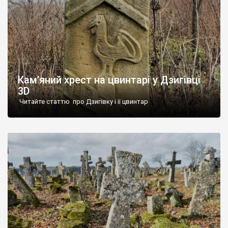
Кам’яний хрест на цвинтарі у Дзигівці
3D
Читайте статтю про Дзигівку і її цвинтар