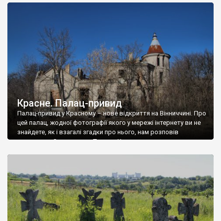
доглянутий, а в іншій суцільна руїна. Руїни палацу Тишкевичів у
Андрушівці, на Вінниччині. Такий стан […]
Красне. Палац-привид
Палац-привид у Красному – нове відкриття на Вінниччині. Про
цей палац, жодної фотографії якого у мережі інтернету ви не
знайдете, як і взагалі згадки про нього, нам розповів
мешканець Самгородка. Палац у Красному вразив не лише
станом руїни і чагарями, які його оточують, але і величчю
навіть у руїні. Можна уявно рекоструювати головний вхід із
[…]