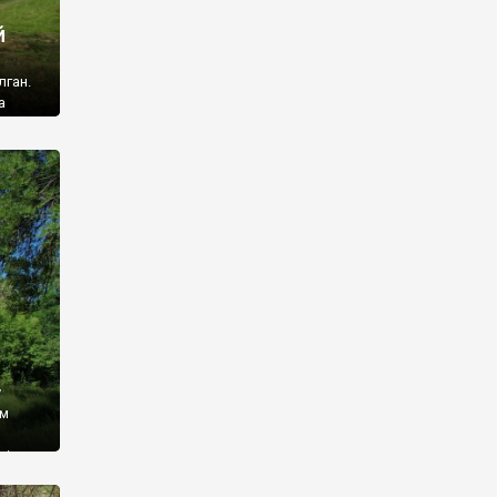
й
лган.
а
 ми
ї, які
кою
940
у
ім
і,
 З