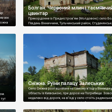
Болган. Червоний млин і таємничи
цвинтар
ар
им він
Прикордонне із Придністров’ям (Молдовою) село Бо
 можна
Південь Вінниччини, Тульчинський район, Студенянськ
цвинтар
громада. У селі мешкає близько тисячі осіб. Спочатку
Maps –
дізналися, що у Болгані є величезний захаращений
ро
старовинний цвинтар із кам’яними хрестами. Всі епітафі
лося
збереглися, написані кирилицею, церковнослов’янсь
мовою. За всіма традиційними ознаками – цвинтар
український. Хрести датуються 19 століттям. У 1924-1
роках Болган […]
Сніжна. Руїни палацу Залеських
Село Сніжна розташоване на самому в’їзді у Вінницьк
область із Київською, при дорозі на Погребище. Зовс
ом.
недалеко від дороги, на в’їзді у село стоїть радянське
 тут
рельєфне пано, яке показує жінку і яблуню, а трохи дал
, але є
десь серед дерев, заховалися руїни палацу Залеських.
и – цим