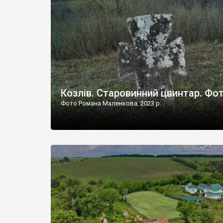
Наддністрянське відрізняється від більшості навко
сіл. У селі є мурована Михайлівська церква. Точної д
Козлів. Старовинний цвинтар. Фо
Фото Романа Маленкова, 2023 р.