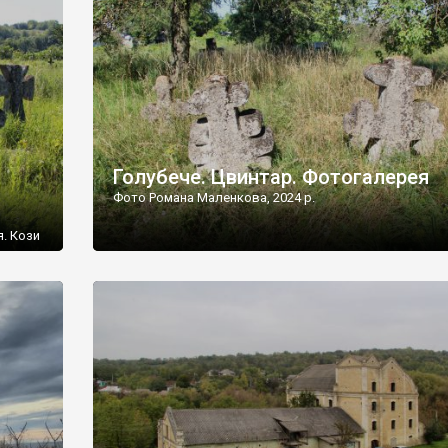
[…]
Голубече. Цвинтар. Фотогалерея
Фото Романа Маленкова, 2024 р.
я. Кози
овищ,
ються
ений
 […]