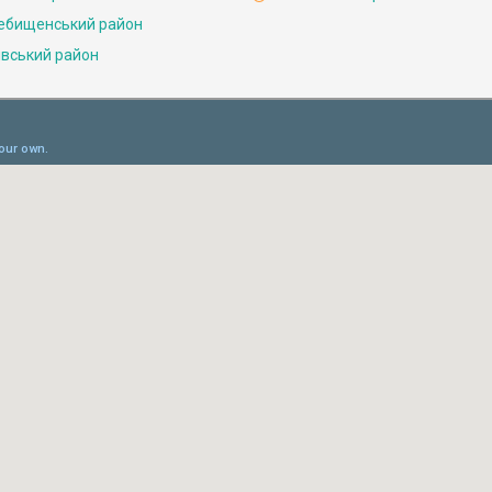
ебищенський район
івський район