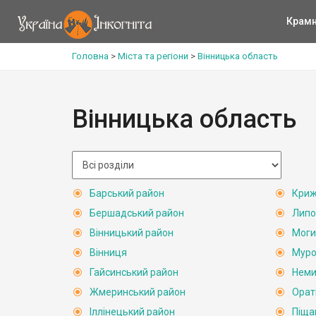
Крам
Головна
>
Міста та регіони
>
Вінницька область
Вінницька область
Барський район
Криж
Бершадський район
Липо
Вінницький район
Моги
Вінниця
Муро
Гайсинський район
Неми
Жмеринський район
Орат
Іллінецький район
Піща