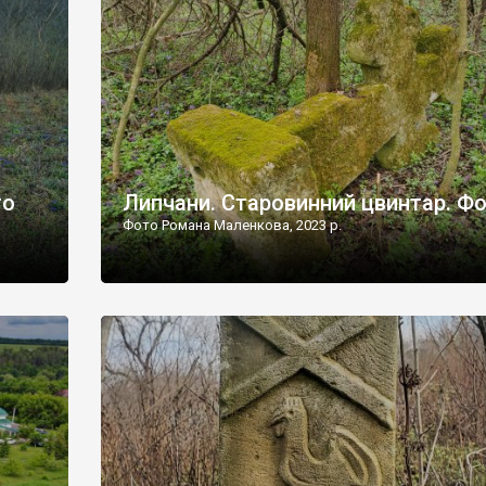
дороги їх не видно, але видно дві стареньких колії у т
лишніх
[…]
ати […]
то
Липчани. Старовинний цвинтар. Ф
Фото Романа Маленкова, 2023 р.