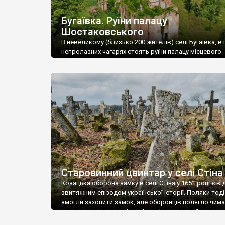
Бугаївка. Руїни палацу
Шостаковського
В невеликому (близько 200 жителів) селі Бугаївка, в 
непролазних чагарях стоять руїни палацу місцевого
поміщика Фелікса Шостаковського. Звели палац у 18
В радянський період у ньому спочатку містилася шк
потім клуб, ще пізніше – гуртожиток. У 60-х роках м
століття тут розмістили туберкульозну лікарню. Кол
палацу виїхала лікарня – ми точно не […]
Старовинний цвинтар у селі Стіна
Козацька оборона замку в селі Стіна у 1651 році є в
звитяжним епізодом української історії. Поляки тоді
змогли захопити замок, але оборонців полягло чимал
поховали на цвинтарі, який тоді називався Замковим
на місці замку церква із кам’яною огорожею, а цвинт