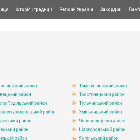
ниця
Історія і традиції
Регіони України
Закордон
Пам'
опільський район
Томашпільський район
вецький район
Тростянецький район
лів-Подільський район
Тульчинський район
ванокуриловецький район
Хмільницький район
рівський район
Чечельницький район
івський район
Шаргородський район
нський район
Ямпільський район