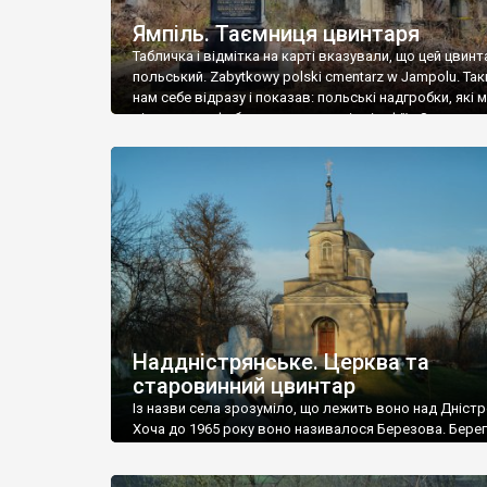
Ямпіль. Таємниця цвинтаря
Табличка і відмітка на карті вказували, що цей цвинт
польський. Zabytkowy polski cmentarz w Jampolu. Так
нам себе відразу і показав: польські надгробки, які
віднести до фабричних, польські епітафії… Загалом 
виявився величезним – порахували площу у Google
виявилося більше семи гектарів. Перше враження п
абсолютну звичайність польського цвинтаря вияви
оманливим – […]
Наддністрянське. Церква та
старовинний цвинтар
Із назви села зрозуміло, що лежить воно над Дністр
Хоча до 1965 року воно називалося Березова. Берег
доволі високий і крутий, як і майже всюди на Поділлі
кілька грунтових доріг, які збігають аж до самої вод