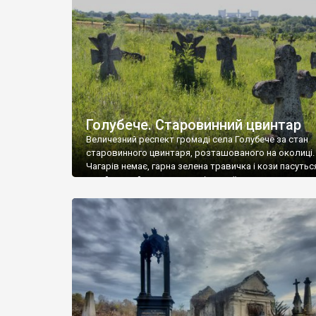
у Андрушівці, на Вінниччині. Такий стан […]
Голубече. Старовинний цвинтар
Величезний респект громаді села Голубече за стан
старовинного цвинтаря, розташованого на околиці.
Чагарів немає, гарна зелена травичка і кози пасутьс
– найкращий регулятор шкідливої, для старих клад
рослинності. Навесні, коли паростки дерев вкрива
бруньками, кози ті бруньки обгризають, бо то улюбл
делікатес. На цвинтарі у Голубечому ціла колекція
різноманітних форм хрестів. Село відносно невелике,