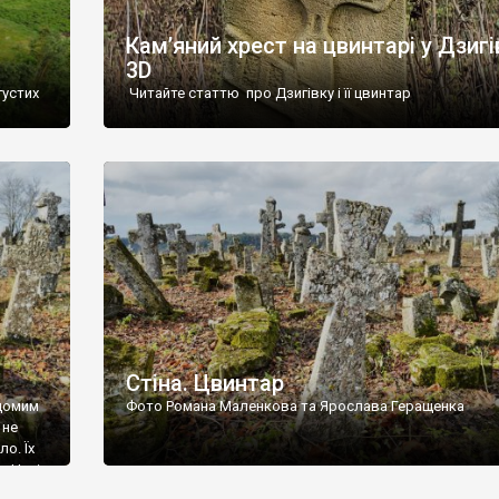
Кам’яний хрест на цвинтарі у Дзигі
3D
густих
Читайте статтю про Дзигівку і її цвинтар
93 році.
ола,
инулого
и із
Стіна. Цвинтар
ідомим
Фото Романа Маленкова та Ярослава Геращенка
 не
о. Їх
. Нині
ар є.