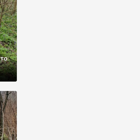
раві –
ото