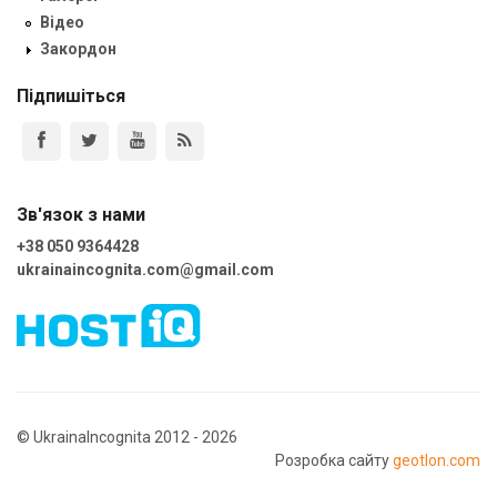
Відео
Закордон
Підпишіться
Зв'язок з нами
+38 050 9364428
ukrainaincognita.com@gmail.com
© UkrainaIncognita 2012 - 2026
Розробка сайту
geotlon.com