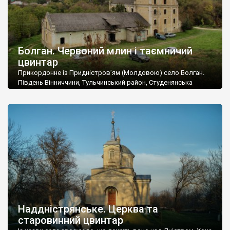
Болган. Червоний млин і таємничий
цвинтар
Прикордонне із Придністров’ям (Молдовою) село Болган.
Південь Вінниччини, Тульчинський район, Студенянська
громада. У селі мешкає близько тисячі осіб. Спочатку ми
дізналися, що у Болгані є величезний захаращений
старовинний цвинтар із кам’яними хрестами. Всі епітафії, які
збереглися, написані кирилицею, церковнослов’янською
мовою. За всіма традиційними ознаками – цвинтар
український. Хрести датуються 19 століттям. У 1924-1940
роках Болган […]
Наддністрянське. Церква та
старовинний цвинтар