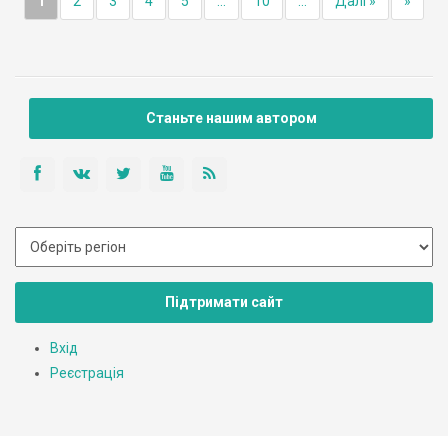
1
2
3
4
5
...
10
...
Далі »
»
Станьте нашим автором
Підтримати сайт
Вхід
Реєстрація