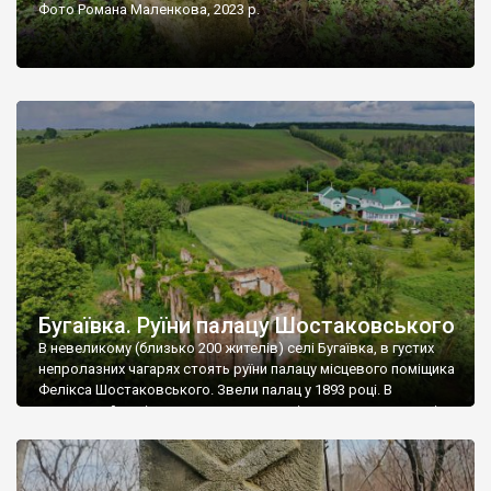
Фото Романа Маленкова, 2023 р.
Бугаївка. Руїни палацу Шостаковського
В невеликому (близько 200 жителів) селі Бугаївка, в густих
непролазних чагарях стоять руїни палацу місцевого поміщика
Фелікса Шостаковського. Звели палац у 1893 році. В
радянський період у ньому спочатку містилася школа, потім
клуб, ще пізніше – гуртожиток. У 60-х роках минулого
століття тут розмістили туберкульозну лікарню. Коли із
палацу виїхала лікарня – ми точно не […]