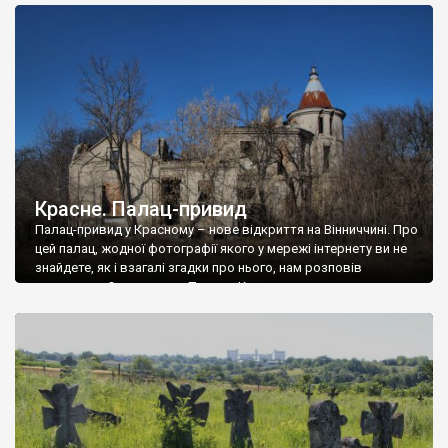
доглянутий, а в іншій суцільна руїна. Руїни палацу Тишкевичів у
Андрушівці, на Вінниччині. Такий стан […]
Красне. Палац-привид
Палац-привид у Красному – нове відкриття на Вінниччині. Про
цей палац, жодної фотографії якого у мережі інтернету ви не
знайдете, як і взагалі згадки про нього, нам розповів
мешканець Самгородка. Палац у Красному вразив не лише
станом руїни і чагарями, які його оточують, але і величчю
навіть у руїні. Можна уявно рекоструювати головний вхід із
[…]