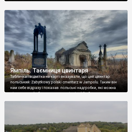
Ямпіль. Таємниця цвинтаря
Табличка і відмітка на карті вказували, що цей цвинтар
польський. Zabytkowy polski cmentarz w Jampolu. Таким він
нам себе відразу і показав: польські надгробки, які можна
віднести до фабричних, польські епітафії… Загалом цвинтар
виявився величезним – порахували площу у GoogleMaps –
виявилося більше семи гектарів. Перше враження про
абсолютну звичайність польського цвинтаря виявилося
оманливим – […]