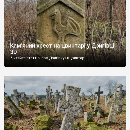
Кам’яний хрест на цвинтарі у Дзигівці
3D
Читайте статтю про Дзигівку і її цвинтар