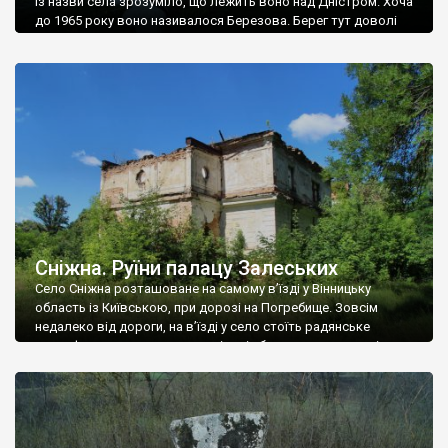
Із назви села зрозуміло, що лежить воно над Дністром. Хоча
до 1965 року воно називалося Березова. Берег тут доволі
високий і крутий, як і майже всюди на Поділлі, але є кілька
грунтових доріг, які збігають аж до самої води – цим
Наддністрянське відрізняється від більшості навколишніх
сіл. У селі є мурована Михайлівська церква. Точної дати […]
Сніжна. Руїни палацу Залеських
Село Сніжна розташоване на самому в’їзді у Вінницьку
область із Київською, при дорозі на Погребище. Зовсім
недалеко від дороги, на в’їзді у село стоїть радянське
рельєфне пано, яке показує жінку і яблуню, а трохи далі, десь
серед дерев, заховалися руїни палацу Залеських. З дороги їх
не видно, але видно дві стареньких колії у траві – […]