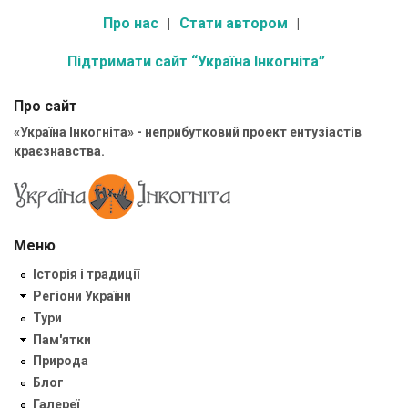
Про нас
Стати автором
Підтримати сайт “Україна Інкогніта”
Про сайт
«Україна Інкогніта» - неприбутковий проект ентузіастів
краєзнавства.
Меню
Історія і традиції
Регіони України
Тури
Пам'ятки
Природа
Блог
Галереї