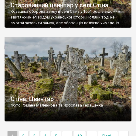
Старовинний цвинтар у селі Стіна
Козацька оборона замку в селі Стіна у 1651 році є відомим
звитяжним епізодом української історії. Поляки тоді не
змогли захопити замок, але оборонців полягло чимало. Їх
поховали на цвинтарі, який тоді називався Замковим. Нині на
місці замку церква із кам’яною огорожею, а цвинтар є. На
ньому чимало хрестів 19 століття, є такі, де епітафії стер […]
Стіна. Цвинтар
Фото Романа Маленкова та Ярослава Геращенка