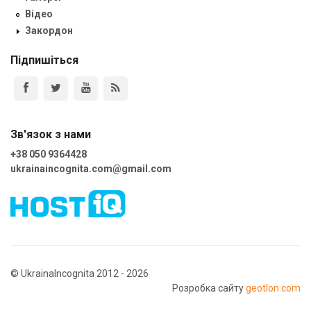
Відео
Закордон
Підпишіться
Зв'язок з нами
+38 050 9364428
ukrainaincognita.com@gmail.com
© UkrainaIncognita 2012 - 2026
Розробка сайту
geotlon.com