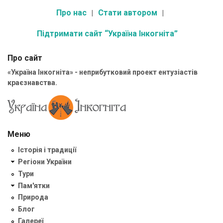
Про нас
Стати автором
Підтримати сайт “Україна Інкогніта”
Про сайт
«Україна Інкогніта» - неприбутковий проект ентузіастів
краєзнавства.
Меню
Історія і традиції
Регіони України
Тури
Пам'ятки
Природа
Блог
Галереї