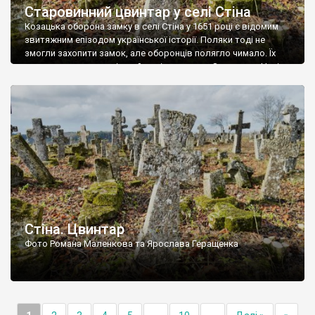
Старовинний цвинтар у селі Стіна
Козацька оборона замку в селі Стіна у 1651 році є відомим
звитяжним епізодом української історії. Поляки тоді не
змогли захопити замок, але оборонців полягло чимало. Їх
поховали на цвинтарі, який тоді називався Замковим. Нині на
місці замку церква із кам’яною огорожею, а цвинтар є. На
ньому чимало хрестів 19 століття, є такі, де епітафії стер […]
Стіна. Цвинтар
Фото Романа Маленкова та Ярослава Геращенка