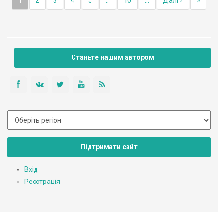
1
2
3
4
5
...
10
...
Далі »
»
Станьте нашим автором
Підтримати сайт
Вхід
Реєстрація