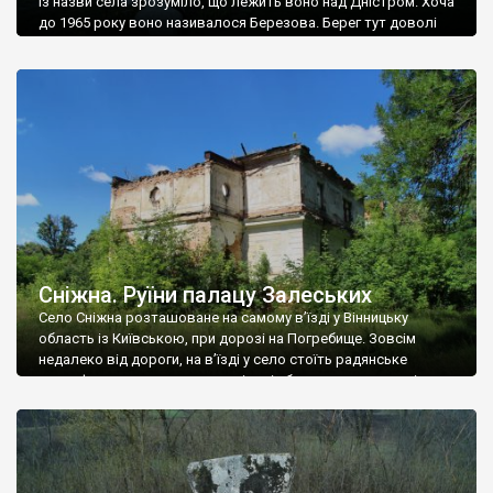
Із назви села зрозуміло, що лежить воно над Дністром. Хоча
до 1965 року воно називалося Березова. Берег тут доволі
високий і крутий, як і майже всюди на Поділлі, але є кілька
грунтових доріг, які збігають аж до самої води – цим
Наддністрянське відрізняється від більшості навколишніх
сіл. У селі є мурована Михайлівська церква. Точної дати […]
Сніжна. Руїни палацу Залеських
Село Сніжна розташоване на самому в’їзді у Вінницьку
область із Київською, при дорозі на Погребище. Зовсім
недалеко від дороги, на в’їзді у село стоїть радянське
рельєфне пано, яке показує жінку і яблуню, а трохи далі, десь
серед дерев, заховалися руїни палацу Залеських. З дороги їх
не видно, але видно дві стареньких колії у траві – […]