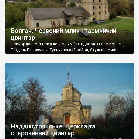
Болган. Червоний млин і таємничий
цвинтар
Прикордонне із Придністров’ям (Молдовою) село Болган.
Південь Вінниччини, Тульчинський район, Студенянська
громада. У селі мешкає близько тисячі осіб. Спочатку ми
дізналися, що у Болгані є величезний захаращений
старовинний цвинтар із кам’яними хрестами. Всі епітафії, які
збереглися, написані кирилицею, церковнослов’янською
мовою. За всіма традиційними ознаками – цвинтар
український. Хрести датуються 19 століттям. У 1924-1940
роках Болган […]
Наддністрянське. Церква та
старовинний цвинтар