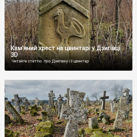
Кам’яний хрест на цвинтарі у Дзигівці
3D
Читайте статтю про Дзигівку і її цвинтар