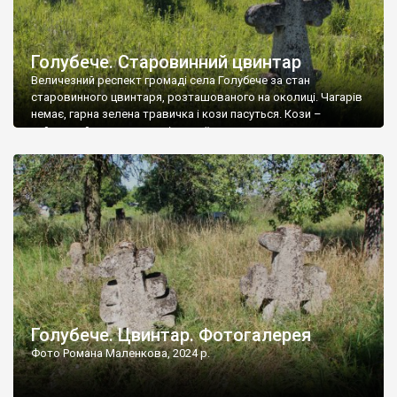
Голубече. Старовинний цвинтар
Величезний респект громаді села Голубече за стан
старовинного цвинтаря, розташованого на околиці. Чагарів
немає, гарна зелена травичка і кози пасуться. Кози –
найкращий регулятор шкідливої, для старих кладовищ,
рослинності. Навесні, коли паростки дерев вкриваються
бруньками, кози ті бруньки обгризають, бо то улюблений
делікатес. На цвинтарі у Голубечому ціла колекція
різноманітних форм хрестів. Село відносно невелике, […]
Голубече. Цвинтар. Фотогалерея
Фото Романа Маленкова, 2024 р.