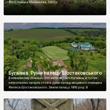
Фото Романа Маленкова, 2023 р.
Бугаївка. Руїни палацу Шостаковського
В невеликому (близько 200 жителів) селі Бугаївка, в густих
непролазних чагарях стоять руїни палацу місцевого поміщика
Фелікса Шостаковського. Звели палац у 1893 році. В
радянський період у ньому спочатку містилася школа, потім
клуб, ще пізніше – гуртожиток. У 60-х роках минулого
століття тут розмістили туберкульозну лікарню. Коли із
палацу виїхала лікарня – ми точно не […]