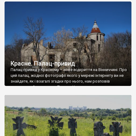
доглянутий, а в іншій суцільна руїна. Руїни палацу Тишкевичів у
Андрушівці, на Вінниччині. Такий стан […]
Красне. Палац-привид
Палац-привид у Красному – нове відкриття на Вінниччині. Про
цей палац, жодної фотографії якого у мережі інтернету ви не
знайдете, як і взагалі згадки про нього, нам розповів
мешканець Самгородка. Палац у Красному вразив не лише
станом руїни і чагарями, які його оточують, але і величчю
навіть у руїні. Можна уявно рекоструювати головний вхід із
[…]