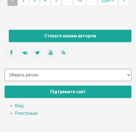
1
2
3
4
5
...
10
...
Далі »
»
Станьте нашим автором
Підтримати сайт
Вхід
Реєстрація