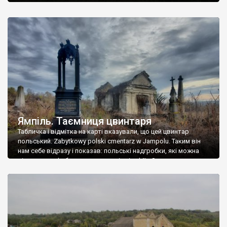
Ямпіль. Таємниця цвинтаря
Табличка і відмітка на карті вказували, що цей цвинтар
польський. Zabytkowy polski cmentarz w Jampolu. Таким він
нам себе відразу і показав: польські надгробки, які можна
віднести до фабричних, польські епітафії… Загалом цвинтар
виявився величезним – порахували площу у GoogleMaps –
виявилося більше семи гектарів. Перше враження про
абсолютну звичайність польського цвинтаря виявилося
оманливим – […]