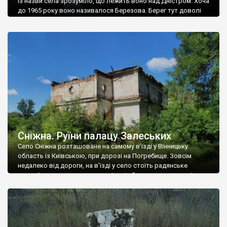
Із назви села зрозуміло, що лежить воно над Дністром. Хоча
до 1965 року воно називалося Березова. Берег тут доволі
високий і крутий, як і майже всюди на Поділлі, але є кілька
грунтових доріг, які збігають аж до самої води – цим
Наддністрянське відрізняється від більшості навколишніх
сіл. У селі є мурована Михайлівська церква. Точної дати […]
Сніжна. Руїни палацу Залеських
Село Сніжна розташоване на самому в’їзді у Вінницьку
область із Київською, при дорозі на Погребище. Зовсім
недалеко від дороги, на в’їзді у село стоїть радянське
рельєфне пано, яке показує жінку і яблуню, а трохи далі, десь
серед дерев, заховалися руїни палацу Залеських. З дороги їх
не видно, але видно дві стареньких колії у траві – […]