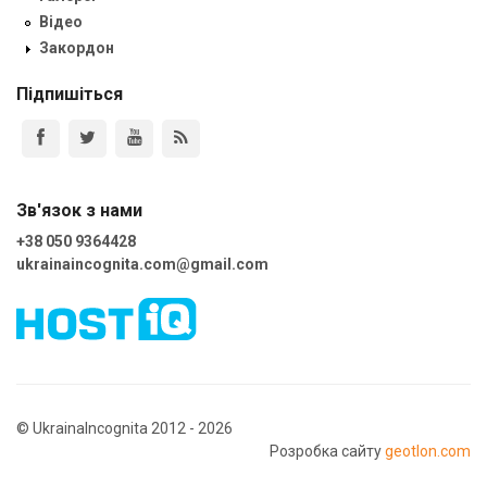
Відео
Закордон
Підпишіться
Зв'язок з нами
+38 050 9364428
ukrainaincognita.com@gmail.com
© UkrainaIncognita 2012 - 2026
Розробка сайту
geotlon.com