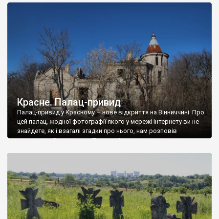
доглянутий, а в іншій суцільна руїна. Руїни палацу Тишкевичів у
Андрушівці, на Вінниччині. Такий стан […]
Красне. Палац-привид
Палац-привид у Красному – нове відкриття на Вінниччині. Про
цей палац, жодної фотографії якого у мережі інтернету ви не
знайдете, як і взагалі згадки про нього, нам розповів
мешканець Самгородка. Палац у Красному вразив не лише
станом руїни і чагарями, які його оточують, але і величчю
навіть у руїні. Можна уявно рекоструювати головний вхід із
[…]