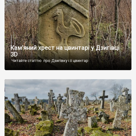
Кам’яний хрест на цвинтарі у Дзигівці
3D
Читайте статтю про Дзигівку і її цвинтар