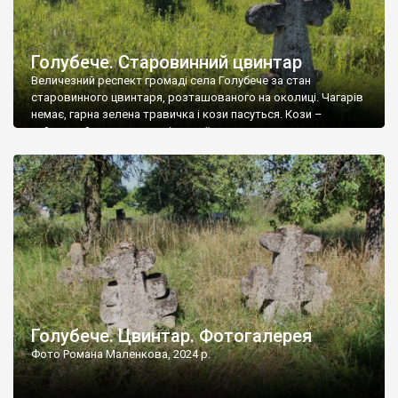
Голубече. Старовинний цвинтар
Величезний респект громаді села Голубече за стан
старовинного цвинтаря, розташованого на околиці. Чагарів
немає, гарна зелена травичка і кози пасуться. Кози –
найкращий регулятор шкідливої, для старих кладовищ,
рослинності. Навесні, коли паростки дерев вкриваються
бруньками, кози ті бруньки обгризають, бо то улюблений
делікатес. На цвинтарі у Голубечому ціла колекція
різноманітних форм хрестів. Село відносно невелике, […]
Голубече. Цвинтар. Фотогалерея
Фото Романа Маленкова, 2024 р.