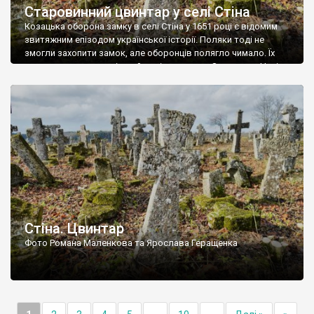
Старовинний цвинтар у селі Стіна
Козацька оборона замку в селі Стіна у 1651 році є відомим
звитяжним епізодом української історії. Поляки тоді не
змогли захопити замок, але оборонців полягло чимало. Їх
поховали на цвинтарі, який тоді називався Замковим. Нині на
місці замку церква із кам’яною огорожею, а цвинтар є. На
ньому чимало хрестів 19 століття, є такі, де епітафії стер […]
Стіна. Цвинтар
Фото Романа Маленкова та Ярослава Геращенка