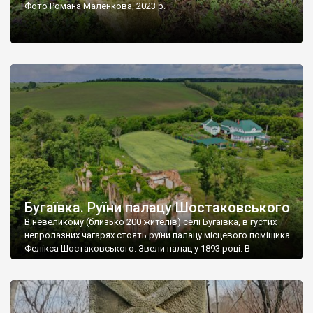
Фото Романа Маленкова, 2023 р.
Бугаївка. Руїни палацу Шостаковського
В невеликому (близько 200 жителів) селі Бугаївка, в густих
непролазних чагарях стоять руїни палацу місцевого поміщика
Фелікса Шостаковського. Звели палац у 1893 році. В
радянський період у ньому спочатку містилася школа, потім
клуб, ще пізніше – гуртожиток. У 60-х роках минулого
століття тут розмістили туберкульозну лікарню. Коли із
палацу виїхала лікарня – ми точно не […]