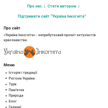
Про нас
Стати автором
Підтримати сайт “Україна Інкогніта”
Про сайт
«Україна Інкогніта» - неприбутковий проект ентузіастів
краєзнавства.
Меню
Історія і традиції
Регіони України
Тури
Пам'ятки
Природа
Блог
Галереї