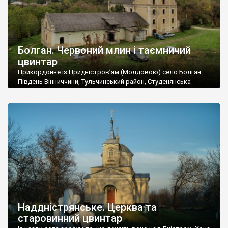
Болган. Червоний млин і таємничий
цвинтар
Прикордонне із Придністров’ям (Молдовою) село Болган.
Південь Вінниччини, Тульчинський район, Студенянська
громада. У селі мешкає близько тисячі осіб. Спочатку ми
дізналися, що у Болгані є величезний захаращений
старовинний цвинтар із кам’яними хрестами. Всі епітафії, які
збереглися, написані кирилицею, церковнослов’янською
мовою. За всіма традиційними ознаками – цвинтар
український. Хрести датуються 19 століттям. У 1924-1940
роках Болган […]
Наддністрянське. Церква та
старовинний цвинтар