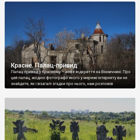
доглянутий, а в іншій суцільна руїна. Руїни палацу Тишкевичів у
Андрушівці, на Вінниччині. Такий стан […]
Красне. Палац-привид
Палац-привид у Красному – нове відкриття на Вінниччині. Про
цей палац, жодної фотографії якого у мережі інтернету ви не
знайдете, як і взагалі згадки про нього, нам розповів
мешканець Самгородка. Палац у Красному вразив не лише
станом руїни і чагарями, які його оточують, але і величчю
навіть у руїні. Можна уявно рекоструювати головний вхід із
[…]