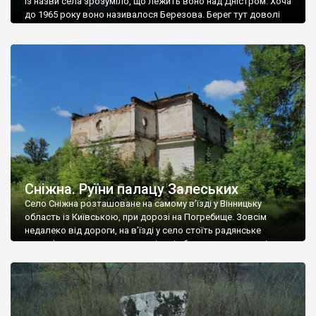
Із назви села зрозуміло, що лежить воно над Дністром. Хоча
до 1965 року воно називалося Березова. Берег тут доволі
високий і крутий, як і майже всюди на Поділлі, але є кілька
грунтових доріг, які збігають аж до самої води – цим
Наддністрянське відрізняється від більшості навколишніх
сіл. У селі є мурована Михайлівська церква. Точної дати […]
Сніжна. Руїни палацу Залеських
Село Сніжна розташоване на самому в’їзді у Вінницьку
область із Київською, при дорозі на Погребище. Зовсім
недалеко від дороги, на в’їзді у село стоїть радянське
рельєфне пано, яке показує жінку і яблуню, а трохи далі, десь
серед дерев, заховалися руїни палацу Залеських. З дороги їх
не видно, але видно дві стареньких колії у траві – […]