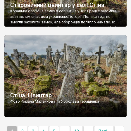
Старовинний цвинтар у селі Стіна
Козацька оборона замку в селі Стіна у 1651 році є відомим
звитяжним епізодом української історії. Поляки тоді не
змогли захопити замок, але оборонців полягло чимало. Їх
поховали на цвинтарі, який тоді називався Замковим. Нині на
місці замку церква із кам’яною огорожею, а цвинтар є. На
ньому чимало хрестів 19 століття, є такі, де епітафії стер […]
Стіна. Цвинтар
Фото Романа Маленкова та Ярослава Геращенка