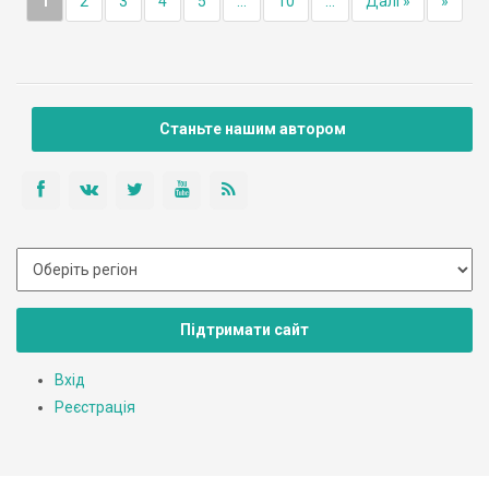
1
2
3
4
5
...
10
...
Далі »
»
Станьте нашим автором
Підтримати сайт
Вхід
Реєстрація