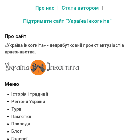
Про нас
Стати автором
Підтримати сайт “Україна Інкогніта”
Про сайт
«Україна Інкогніта» - неприбутковий проект ентузіастів
краєзнавства.
Меню
Історія і традиції
Регіони України
Тури
Пам'ятки
Природа
Блог
Галереї