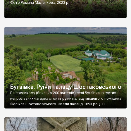
Фото Романа Маленкова, 2023 р.
Бугаївка. Руїни палацу Шостаковського
В невеликому (близько 200 жителів) селі Бугаївка, в густих
непролазних чагарях стоять руїни палацу місцевого поміщика
Фелікса Шостаковського. Звели палац у 1893 році. В
радянський період у ньому спочатку містилася школа, потім
клуб, ще пізніше – гуртожиток. У 60-х роках минулого
століття тут розмістили туберкульозну лікарню. Коли із
палацу виїхала лікарня – ми точно не […]