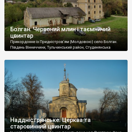
Болган. Червоний млин і таємничий
цвинтар
Прикордонне із Придністров’ям (Молдовою) село Болган.
Південь Вінниччини, Тульчинський район, Студенянська
громада. У селі мешкає близько тисячі осіб. Спочатку ми
дізналися, що у Болгані є величезний захаращений
старовинний цвинтар із кам’яними хрестами. Всі епітафії, які
збереглися, написані кирилицею, церковнослов’янською
мовою. За всіма традиційними ознаками – цвинтар
український. Хрести датуються 19 століттям. У 1924-1940
роках Болган […]
Наддністрянське. Церква та
старовинний цвинтар