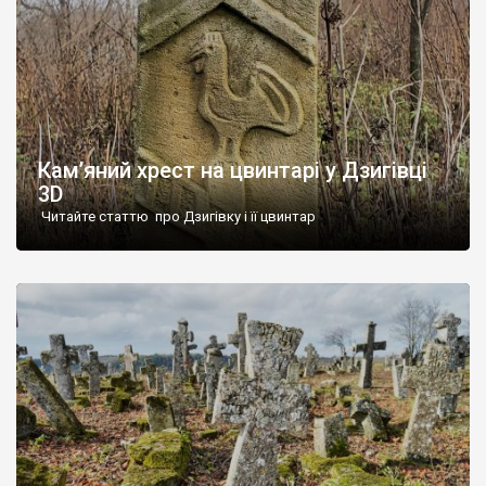
Кам’яний хрест на цвинтарі у Дзигівці
3D
Читайте статтю про Дзигівку і її цвинтар