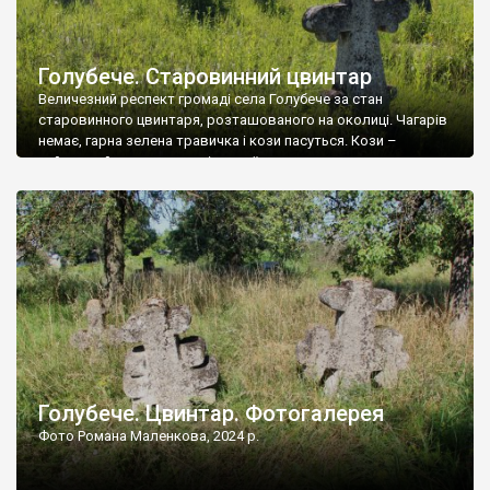
Голубече. Старовинний цвинтар
Величезний респект громаді села Голубече за стан
старовинного цвинтаря, розташованого на околиці. Чагарів
немає, гарна зелена травичка і кози пасуться. Кози –
найкращий регулятор шкідливої, для старих кладовищ,
рослинності. Навесні, коли паростки дерев вкриваються
бруньками, кози ті бруньки обгризають, бо то улюблений
делікатес. На цвинтарі у Голубечому ціла колекція
різноманітних форм хрестів. Село відносно невелике, […]
Голубече. Цвинтар. Фотогалерея
Фото Романа Маленкова, 2024 р.