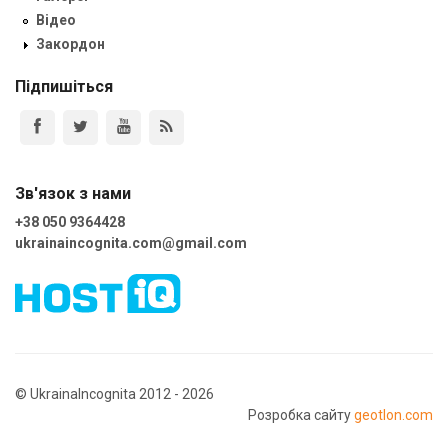
Відео
Закордон
Підпишіться
Зв'язок з нами
+38 050 9364428
ukrainaincognita.com@gmail.com
© UkrainaIncognita 2012 - 2026
Розробка сайту
geotlon.com