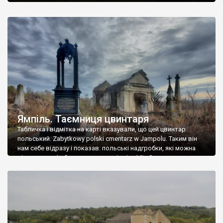
Ямпіль. Таємниця цвинтаря
Табличка і відмітка на карті вказували, що цей цвинтар
польський. Zabytkowy polski cmentarz w Jampolu. Таким він
нам себе відразу і показав: польські надгробки, які можна
віднести до фабричних, польські епітафії… Загалом цвинтар
виявився величезним – порахували площу у GoogleMaps –
виявилося більше семи гектарів. Перше враження про
абсолютну звичайність польського цвинтаря виявилося
оманливим – […]