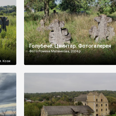
[…]
Голубече. Цвинтар. Фотогалерея
Фото Романа Маленкова, 2024 р.
я. Кози
овищ,
ються
ений
 […]