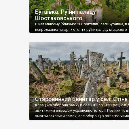
Бугаївка. Руїни палацу
Шостаковського
В невеликому (близько 200 жителів) селі Бугаївка, в 
непролазних чагарях стоять руїни палацу місцевого
поміщика Фелікса Шостаковського. Звели палац у 18
В радянський період у ньому спочатку містилася шк
потім клуб, ще пізніше – гуртожиток. У 60-х роках м
століття тут розмістили туберкульозну лікарню. Кол
палацу виїхала лікарня – ми точно не […]
Старовинний цвинтар у селі Стіна
Козацька оборона замку в селі Стіна у 1651 році є в
звитяжним епізодом української історії. Поляки тоді
змогли захопити замок, але оборонців полягло чимал
поховали на цвинтарі, який тоді називався Замковим
на місці замку церква із кам’яною огорожею, а цвинт