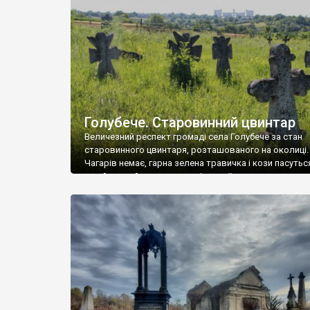
у Андрушівці, на Вінниччині. Такий стан […]
Голубече. Старовинний цвинтар
Величезний респект громаді села Голубече за стан
старовинного цвинтаря, розташованого на околиці.
Чагарів немає, гарна зелена травичка і кози пасутьс
– найкращий регулятор шкідливої, для старих клад
рослинності. Навесні, коли паростки дерев вкрива
бруньками, кози ті бруньки обгризають, бо то улюбл
делікатес. На цвинтарі у Голубечому ціла колекція
різноманітних форм хрестів. Село відносно невелике,