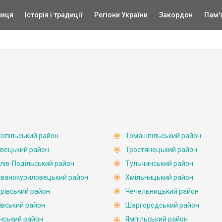
ниця
Історія і традиції
Регіони України
Закордон
Пам'
опільський район
Томашпільський район
вецький район
Тростянецький район
лів-Подільський район
Тульчинський район
ванокуриловецький район
Хмільницький район
рівський район
Чечельницький район
івський район
Шаргородський район
нський район
Ямпільський район