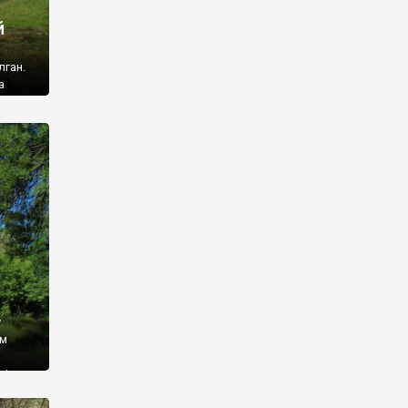
й
лган.
а
 ми
ї, які
кою
940
у
ім
і,
 З