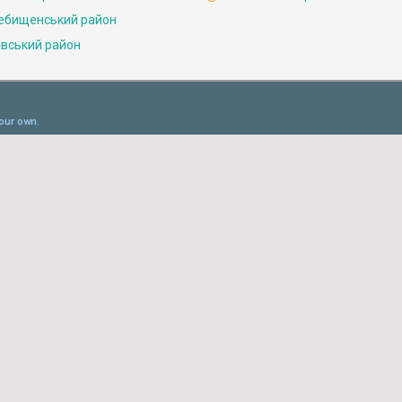
ебищенський район
івський район