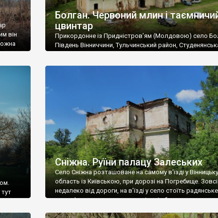
Болган. Червоний млин і таємничи
цвинтар
ар
им він
Прикордонне із Придністров’ям (Молдовою) село Бо
 можна
Південь Вінниччини, Тульчинський район, Студенянськ
цвинтар
громада. У селі мешкає близько тисячі осіб. Спочатку
Maps –
дізналися, що у Болгані є величезний захаращений
ро
старовинний цвинтар із кам’яними хрестами. Всі епітафі
лося
збереглися, написані кирилицею, церковнослов’янсь
мовою. За всіма традиційними ознаками – цвинтар
український. Хрести датуються 19 століттям. У 1924-1
роках Болган […]
Сніжна. Руїни палацу Залеських
Село Сніжна розташоване на самому в’їзді у Вінницьк
область із Київською, при дорозі на Погребище. Зовс
ом.
недалеко від дороги, на в’їзді у село стоїть радянське
 тут
рельєфне пано, яке показує жінку і яблуню, а трохи дал
, але є
десь серед дерев, заховалися руїни палацу Залеських.
и – цим