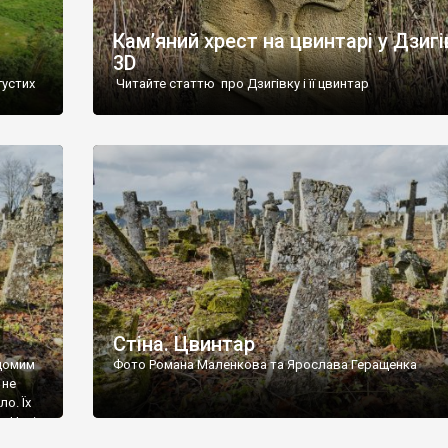
Кам’яний хрест на цвинтарі у Дзигі
3D
густих
Читайте статтю про Дзигівку і її цвинтар
93 році.
ола,
инулого
и із
Стіна. Цвинтар
ідомим
Фото Романа Маленкова та Ярослава Геращенка
 не
о. Їх
. Нині
ар є.