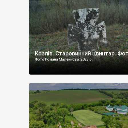
Наддністрянське відрізняється від більшості навко
сіл. У селі є мурована Михайлівська церква. Точної д
Козлів. Старовинний цвинтар. Фо
Фото Романа Маленкова, 2023 р.