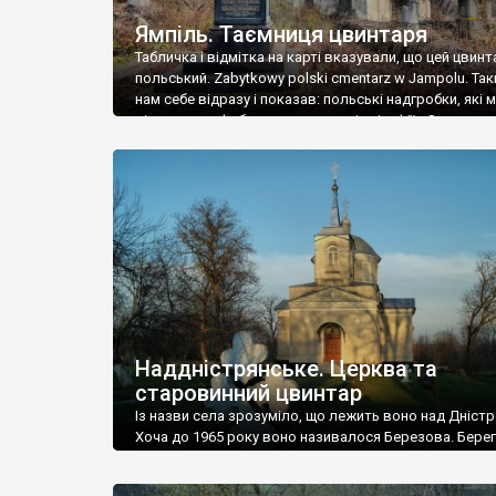
Ямпіль. Таємниця цвинтаря
Табличка і відмітка на карті вказували, що цей цвинт
польський. Zabytkowy polski cmentarz w Jampolu. Так
нам себе відразу і показав: польські надгробки, які
віднести до фабричних, польські епітафії… Загалом 
виявився величезним – порахували площу у Google
виявилося більше семи гектарів. Перше враження п
абсолютну звичайність польського цвинтаря вияви
оманливим – […]
Наддністрянське. Церква та
старовинний цвинтар
Із назви села зрозуміло, що лежить воно над Дністр
Хоча до 1965 року воно називалося Березова. Берег
доволі високий і крутий, як і майже всюди на Поділлі
кілька грунтових доріг, які збігають аж до самої вод