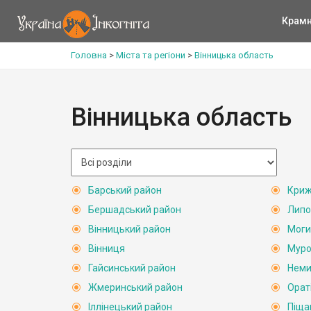
Крам
Головна
>
Міста та регіони
>
Вінницька область
Вінницька область
Барський район
Криж
Бершадський район
Липо
Вінницький район
Моги
Вінниця
Муро
Гайсинський район
Неми
Жмеринський район
Орат
Іллінецький район
Піща