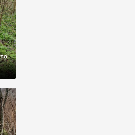
раві –
ото