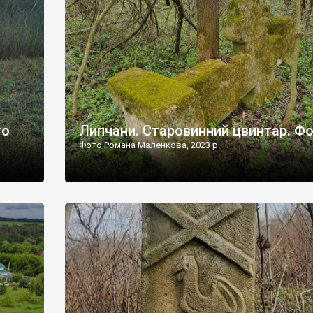
дороги їх не видно, але видно дві стареньких колії у т
лишніх
[…]
ати […]
то
Липчани. Старовинний цвинтар. Ф
Фото Романа Маленкова, 2023 р.