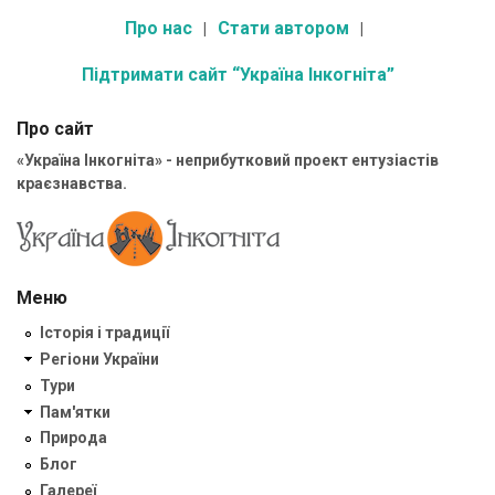
Про нас
Стати автором
Підтримати сайт “Україна Інкогніта”
Про сайт
«Україна Інкогніта» - неприбутковий проект ентузіастів
краєзнавства.
Меню
Історія і традиції
Регіони України
Тури
Пам'ятки
Природа
Блог
Галереї