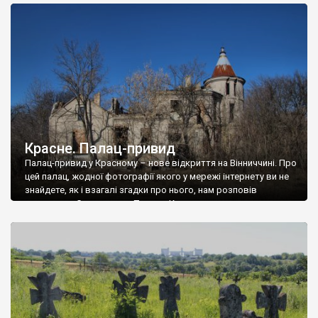
доглянутий, а в іншій суцільна руїна. Руїни палацу Тишкевичів у
Андрушівці, на Вінниччині. Такий стан […]
Красне. Палац-привид
Палац-привид у Красному – нове відкриття на Вінниччині. Про
цей палац, жодної фотографії якого у мережі інтернету ви не
знайдете, як і взагалі згадки про нього, нам розповів
мешканець Самгородка. Палац у Красному вразив не лише
станом руїни і чагарями, які його оточують, але і величчю
навіть у руїні. Можна уявно рекоструювати головний вхід із
[…]