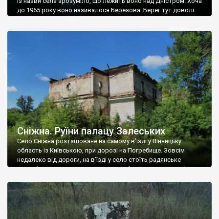
Із назви села зрозуміло, що лежить воно над Дністром. Хоча
до 1965 року воно називалося Березова. Берег тут доволі
високий і крутий, як і майже всюди на Поділлі, але є кілька
грунтових доріг, які збігають аж до самої води – цим
Наддністрянське відрізняється від більшості навколишніх
сіл. У селі є мурована Михайлівська церква. Точної дати […]
Сніжна. Руїни палацу Залеських
Село Сніжна розташоване на самому в’їзді у Вінницьку
область із Київською, при дорозі на Погребище. Зовсім
недалеко від дороги, на в’їзді у село стоїть радянське
рельєфне пано, яке показує жінку і яблуню, а трохи далі, десь
серед дерев, заховалися руїни палацу Залеських. З дороги їх
не видно, але видно дві стареньких колії у траві – […]