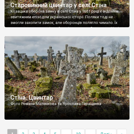
Старовинний цвинтар у селі Стіна
Козацька оборона замку в селі Стіна у 1651 році є відомим
звитяжним епізодом української історії. Поляки тоді не
змогли захопити замок, але оборонців полягло чимало. Їх
поховали на цвинтарі, який тоді називався Замковим. Нині на
місці замку церква із кам’яною огорожею, а цвинтар є. На
ньому чимало хрестів 19 століття, є такі, де епітафії стер […]
Стіна. Цвинтар
Фото Романа Маленкова та Ярослава Геращенка