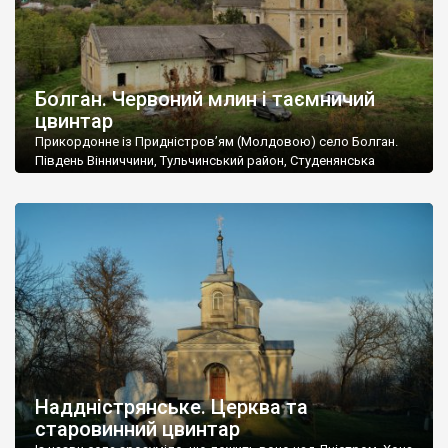
Болган. Червоний млин і таємничий
цвинтар
Прикордонне із Придністров’ям (Молдовою) село Болган.
Південь Вінниччини, Тульчинський район, Студенянська
громада. У селі мешкає близько тисячі осіб. Спочатку ми
дізналися, що у Болгані є величезний захаращений
старовинний цвинтар із кам’яними хрестами. Всі епітафії, які
збереглися, написані кирилицею, церковнослов’янською
мовою. За всіма традиційними ознаками – цвинтар
український. Хрести датуються 19 століттям. У 1924-1940
роках Болган […]
Наддністрянське. Церква та
старовинний цвинтар