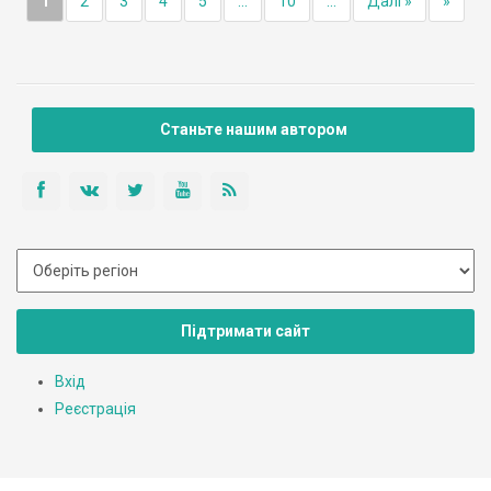
1
2
3
4
5
...
10
...
Далі »
»
Станьте нашим автором
Підтримати сайт
Вхід
Реєстрація