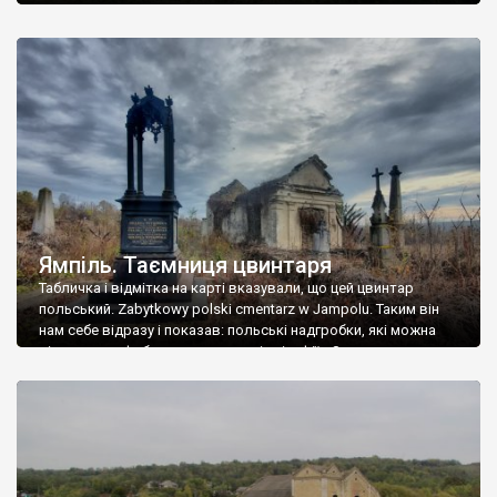
Ямпіль. Таємниця цвинтаря
Табличка і відмітка на карті вказували, що цей цвинтар
польський. Zabytkowy polski cmentarz w Jampolu. Таким він
нам себе відразу і показав: польські надгробки, які можна
віднести до фабричних, польські епітафії… Загалом цвинтар
виявився величезним – порахували площу у GoogleMaps –
виявилося більше семи гектарів. Перше враження про
абсолютну звичайність польського цвинтаря виявилося
оманливим – […]