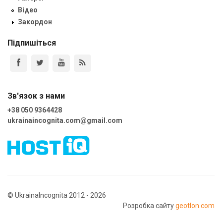
Відео
Закордон
Підпишіться
Зв'язок з нами
+38 050 9364428
ukrainaincognita.com@gmail.com
© UkrainaIncognita 2012 - 2026
Розробка сайту
geotlon.com