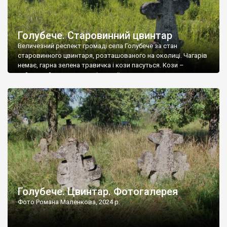
Голубече. Старовинний цвинтар
Величезний респект громаді села Голубече за стан
старовинного цвинтаря, розташованого на околиці. Чагарів
немає, гарна зелена травичка і кози пасуться. Кози –
найкращий регулятор шкідливої, для старих кладовищ,
рослинності. Навесні, коли паростки дерев вкриваються
бруньками, кози ті бруньки обгризають, бо то улюблений
делікатес. На цвинтарі у Голубечому ціла колекція
різноманітних форм хрестів. Село відносно невелике, […]
Голубече. Цвинтар. Фотогалерея
Фото Романа Маленкова, 2024 р.