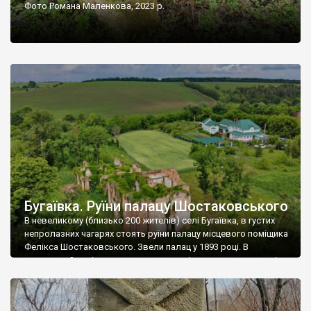
Фото Романа Маленкова, 2023 р.
Бугаївка. Руїни палацу Шостаковського
В невеликому (близько 200 жителів) селі Бугаївка, в густих
непролазних чагарях стоять руїни палацу місцевого поміщика
Фелікса Шостаковського. Звели палац у 1893 році. В
радянський період у ньому спочатку містилася школа, потім
клуб, ще пізніше – гуртожиток. У 60-х роках минулого
століття тут розмістили туберкульозну лікарню. Коли із
палацу виїхала лікарня – ми точно не […]