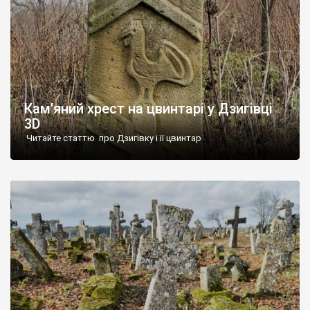
Кам’яний хрест на цвинтарі у Дзигівці
3D
Читайте статтю про Дзигівку і її цвинтар