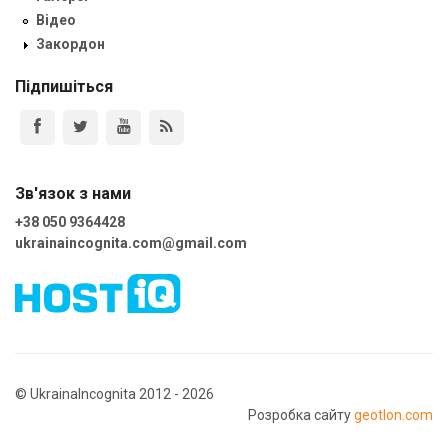
Відео
Закордон
Підпишіться
Зв'язок з нами
+38 050 9364428
ukrainaincognita.com@gmail.com
© UkrainaIncognita 2012 - 2026
Розробка сайту
geotlon.com