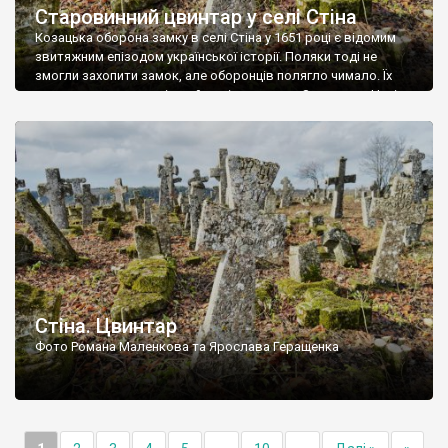
Старовинний цвинтар у селі Стіна
Козацька оборона замку в селі Стіна у 1651 році є відомим
звитяжним епізодом української історії. Поляки тоді не
змогли захопити замок, але оборонців полягло чимало. Їх
поховали на цвинтарі, який тоді називався Замковим. Нині на
місці замку церква із кам’яною огорожею, а цвинтар є. На
ньому чимало хрестів 19 століття, є такі, де епітафії стер […]
Стіна. Цвинтар
Фото Романа Маленкова та Ярослава Геращенка