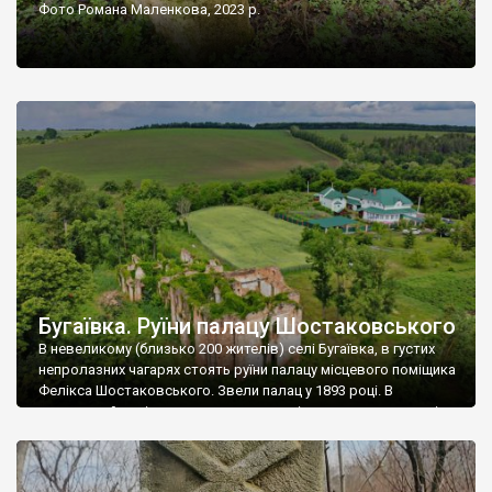
Фото Романа Маленкова, 2023 р.
Бугаївка. Руїни палацу Шостаковського
В невеликому (близько 200 жителів) селі Бугаївка, в густих
непролазних чагарях стоять руїни палацу місцевого поміщика
Фелікса Шостаковського. Звели палац у 1893 році. В
радянський період у ньому спочатку містилася школа, потім
клуб, ще пізніше – гуртожиток. У 60-х роках минулого
століття тут розмістили туберкульозну лікарню. Коли із
палацу виїхала лікарня – ми точно не […]