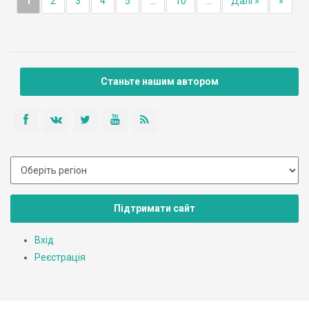
1
2
3
4
5
...
10
...
Далі »
»
Станьте нашим автором
Підтримати сайт
Вхід
Реєстрація