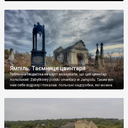
Ямпіль. Таємниця цвинтаря
Табличка і відмітка на карті вказували, що цей цвинтар
польський. Zabytkowy polski cmentarz w Jampolu. Таким він
нам себе відразу і показав: польські надгробки, які можна
віднести до фабричних, польські епітафії… Загалом цвинтар
виявився величезним – порахували площу у GoogleMaps –
виявилося більше семи гектарів. Перше враження про
абсолютну звичайність польського цвинтаря виявилося
оманливим – […]