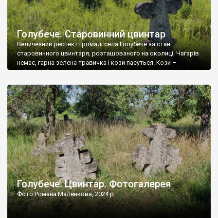
Голубече. Старовинний цвинтар
Величезний респект громаді села Голубече за стан
старовинного цвинтаря, розташованого на околиці. Чагарів
немає, гарна зелена травичка і кози пасуться. Кози –
найкращий регулятор шкідливої, для старих кладовищ,
рослинності. Навесні, коли паростки дерев вкриваються
бруньками, кози ті бруньки обгризають, бо то улюблений
делікатес. На цвинтарі у Голубечому ціла колекція
різноманітних форм хрестів. Село відносно невелике, […]
Голубече. Цвинтар. Фотогалерея
Фото Романа Маленкова, 2024 р.