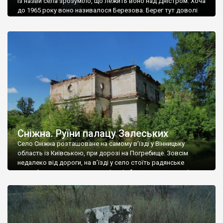
Із назви села зрозуміло, що лежить воно над Дністром. Хоча
до 1965 року воно називалося Березова. Берег тут доволі
високий і крутий, як і майже всюди на Поділлі, але є кілька
грунтових доріг, які збігають аж до самої води – цим
Наддністрянське відрізняється від більшості навколишніх
сіл. У селі є мурована Михайлівська церква. Точної дати […]
Сніжна. Руїни палацу Залеських
Село Сніжна розташоване на самому в’їзді у Вінницьку
область із Київською, при дорозі на Погребище. Зовсім
недалеко від дороги, на в’їзді у село стоїть радянське
рельєфне пано, яке показує жінку і яблуню, а трохи далі, десь
серед дерев, заховалися руїни палацу Залеських. З дороги їх
не видно, але видно дві стареньких колії у траві – […]