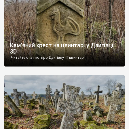
Кам’яний хрест на цвинтарі у Дзигівці
3D
Читайте статтю про Дзигівку і її цвинтар