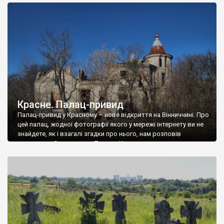
доглянутий, а в іншій суцільна руїна. Руїни палацу Тишкевичів у
Андрушівці, на Вінниччині. Такий стан […]
Красне. Палац-привид
Палац-привид у Красному – нове відкриття на Вінниччині. Про
цей палац, жодної фотографії якого у мережі інтернету ви не
знайдете, як і взагалі згадки про нього, нам розповів
мешканець Самгородка. Палац у Красному вразив не лише
станом руїни і чагарями, які його оточують, але і величчю
навіть у руїні. Можна уявно рекоструювати головний вхід із
[…]