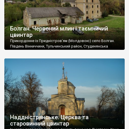
Болган. Червоний млин і таємничий
цвинтар
Прикордонне із Придністров’ям (Молдовою) село Болган.
Південь Вінниччини, Тульчинський район, Студенянська
громада. У селі мешкає близько тисячі осіб. Спочатку ми
дізналися, що у Болгані є величезний захаращений
старовинний цвинтар із кам’яними хрестами. Всі епітафії, які
збереглися, написані кирилицею, церковнослов’янською
мовою. За всіма традиційними ознаками – цвинтар
український. Хрести датуються 19 століттям. У 1924-1940
роках Болган […]
Наддністрянське. Церква та
старовинний цвинтар