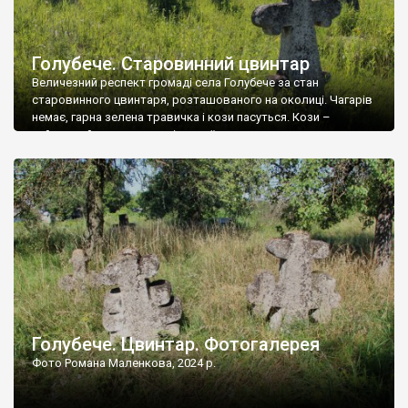
Голубече. Старовинний цвинтар
Величезний респект громаді села Голубече за стан
старовинного цвинтаря, розташованого на околиці. Чагарів
немає, гарна зелена травичка і кози пасуться. Кози –
найкращий регулятор шкідливої, для старих кладовищ,
рослинності. Навесні, коли паростки дерев вкриваються
бруньками, кози ті бруньки обгризають, бо то улюблений
делікатес. На цвинтарі у Голубечому ціла колекція
різноманітних форм хрестів. Село відносно невелике, […]
Голубече. Цвинтар. Фотогалерея
Фото Романа Маленкова, 2024 р.