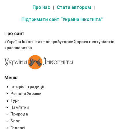
Про нас
Стати автором
Підтримати сайт “Україна Інкогніта”
Про сайт
«Україна Інкогніта» - неприбутковий проект ентузіастів
краєзнавства.
Меню
Історія і традиції
Регіони України
Тури
Пам'ятки
Природа
Блог
Галереї