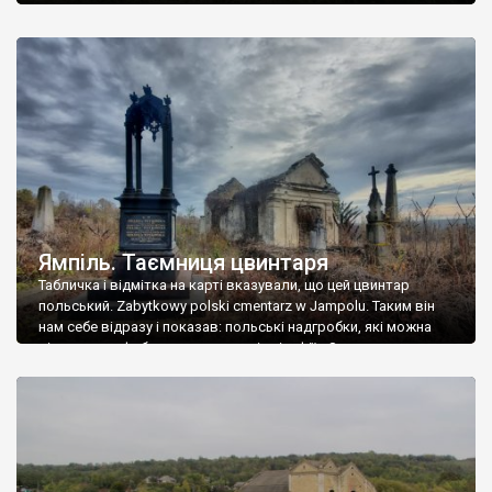
Ямпіль. Таємниця цвинтаря
Табличка і відмітка на карті вказували, що цей цвинтар
польський. Zabytkowy polski cmentarz w Jampolu. Таким він
нам себе відразу і показав: польські надгробки, які можна
віднести до фабричних, польські епітафії… Загалом цвинтар
виявився величезним – порахували площу у GoogleMaps –
виявилося більше семи гектарів. Перше враження про
абсолютну звичайність польського цвинтаря виявилося
оманливим – […]