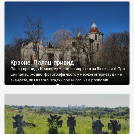
доглянутий, а в іншій суцільна руїна. Руїни палацу Тишкевичів у
Андрушівці, на Вінниччині. Такий стан […]
Красне. Палац-привид
Палац-привид у Красному – нове відкриття на Вінниччині. Про
цей палац, жодної фотографії якого у мережі інтернету ви не
знайдете, як і взагалі згадки про нього, нам розповів
мешканець Самгородка. Палац у Красному вразив не лише
станом руїни і чагарями, які його оточують, але і величчю
навіть у руїні. Можна уявно рекоструювати головний вхід із
[…]