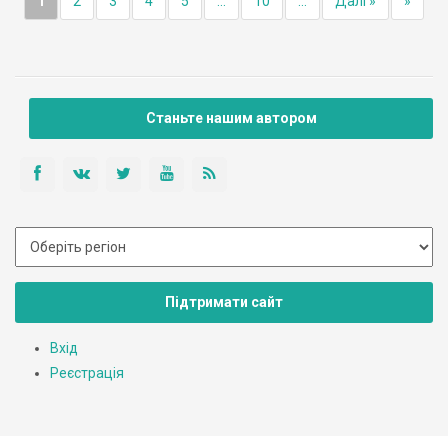
1
2
3
4
5
...
10
...
Далі »
»
Станьте нашим автором
Підтримати сайт
Вхід
Реєстрація