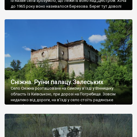
Із назви села зрозуміло, що лежить воно над Дністром. Хоча
до 1965 року воно називалося Березова. Берег тут доволі
високий і крутий, як і майже всюди на Поділлі, але є кілька
грунтових доріг, які збігають аж до самої води – цим
Наддністрянське відрізняється від більшості навколишніх
сіл. У селі є мурована Михайлівська церква. Точної дати […]
Сніжна. Руїни палацу Залеських
Село Сніжна розташоване на самому в’їзді у Вінницьку
область із Київською, при дорозі на Погребище. Зовсім
недалеко від дороги, на в’їзді у село стоїть радянське
рельєфне пано, яке показує жінку і яблуню, а трохи далі, десь
серед дерев, заховалися руїни палацу Залеських. З дороги їх
не видно, але видно дві стареньких колії у траві – […]