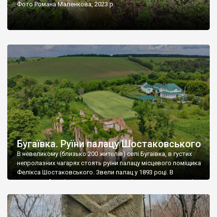
Фото Романа Маленкова, 2023 р.
Бугаївка. Руїни палацу Шостаковського
В невеликому (близько 200 жителів) селі Бугаївка, в густих
непролазних чагарях стоять руїни палацу місцевого поміщика
Фелікса Шостаковського. Звели палац у 1893 році. В
радянський період у ньому спочатку містилася школа, потім
клуб, ще пізніше – гуртожиток. У 60-х роках минулого
століття тут розмістили туберкульозну лікарню. Коли із
палацу виїхала лікарня – ми точно не […]