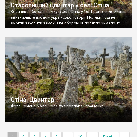
Старовинний цвинтар у селі Стіна
Козацька оборона замку в селі Стіна у 1651 році є відомим
звитяжним епізодом української історії. Поляки тоді не
змогли захопити замок, але оборонців полягло чимало. Їх
поховали на цвинтарі, який тоді називався Замковим. Нині на
місці замку церква із кам’яною огорожею, а цвинтар є. На
ньому чимало хрестів 19 століття, є такі, де епітафії стер […]
Стіна. Цвинтар
Фото Романа Маленкова та Ярослава Геращенка