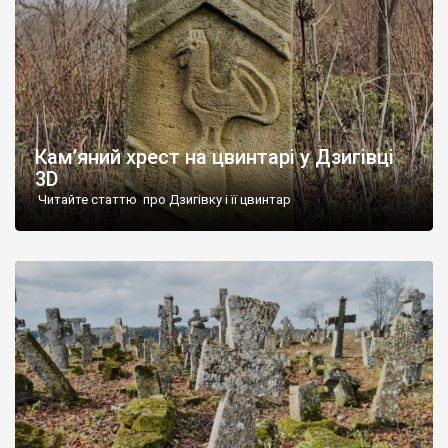
Кам’яний хрест на цвинтарі у Дзигівці
3D
Читайте статтю про Дзигівку і її цвинтар