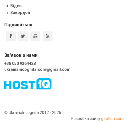
Відео
Закордон
Підпишіться
Зв'язок з нами
+38 050 9364428
ukrainaincognita.com@gmail.com
© UkrainaIncognita 2012 - 2026
Розробка сайту
geotlon.com