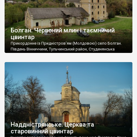
Болган. Червоний млин і таємничий
цвинтар
Прикордонне із Придністров’ям (Молдовою) село Болган.
Південь Вінниччини, Тульчинський район, Студенянська
громада. У селі мешкає близько тисячі осіб. Спочатку ми
дізналися, що у Болгані є величезний захаращений
старовинний цвинтар із кам’яними хрестами. Всі епітафії, які
збереглися, написані кирилицею, церковнослов’янською
мовою. За всіма традиційними ознаками – цвинтар
український. Хрести датуються 19 століттям. У 1924-1940
роках Болган […]
Наддністрянське. Церква та
старовинний цвинтар