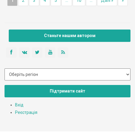
1
2
3
4
5
...
10
...
Далі »
»
Станьте нашим автором
Підтримати сайт
Вхід
Реєстрація