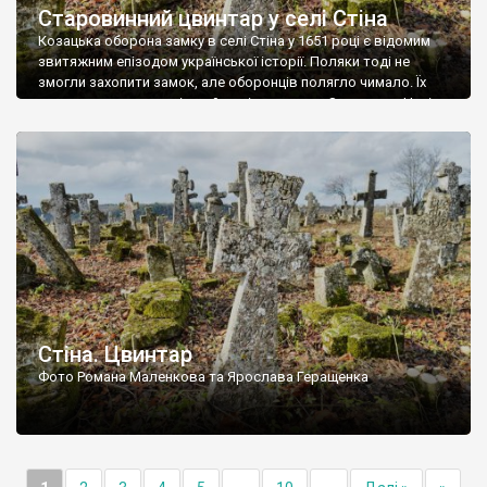
Старовинний цвинтар у селі Стіна
Козацька оборона замку в селі Стіна у 1651 році є відомим
звитяжним епізодом української історії. Поляки тоді не
змогли захопити замок, але оборонців полягло чимало. Їх
поховали на цвинтарі, який тоді називався Замковим. Нині на
місці замку церква із кам’яною огорожею, а цвинтар є. На
ньому чимало хрестів 19 століття, є такі, де епітафії стер […]
Стіна. Цвинтар
Фото Романа Маленкова та Ярослава Геращенка