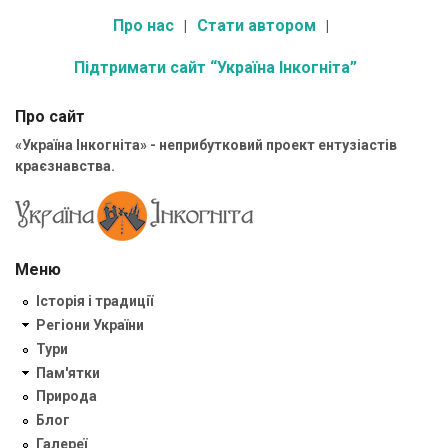
Про нас
Стати автором
Підтримати сайт “Україна Інкогніта”
Про сайт
«Україна Інкогніта» - неприбутковий проект ентузіастів
краєзнавства.
Меню
Історія і традиції
Регіони України
Тури
Пам'ятки
Природа
Блог
Галереї