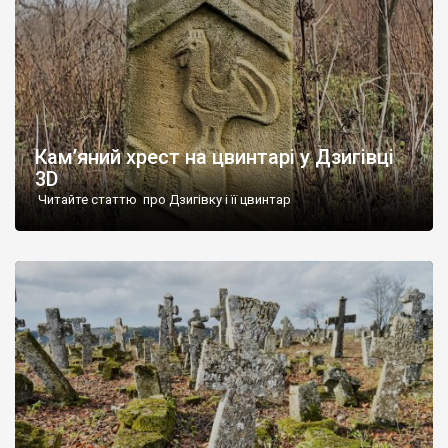
Кам’яний хрест на цвинтарі у Дзигівці
3D
Читайте статтю про Дзигівку і її цвинтар