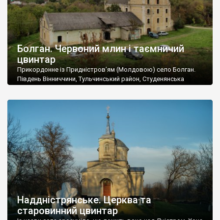
Болган. Червоний млин і таємничий
цвинтар
Прикордонне із Придністров’ям (Молдовою) село Болган.
Південь Вінниччини, Тульчинський район, Студенянська
громада. У селі мешкає близько тисячі осіб. Спочатку ми
дізналися, що у Болгані є величезний захаращений
старовинний цвинтар із кам’яними хрестами. Всі епітафії, які
збереглися, написані кирилицею, церковнослов’янською
мовою. За всіма традиційними ознаками – цвинтар
український. Хрести датуються 19 століттям. У 1924-1940
роках Болган […]
Наддністрянське. Церква та
старовинний цвинтар