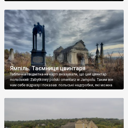
Ямпіль. Таємниця цвинтаря
Табличка і відмітка на карті вказували, що цей цвинтар
польський. Zabytkowy polski cmentarz w Jampolu. Таким він
нам себе відразу і показав: польські надгробки, які можна
віднести до фабричних, польські епітафії… Загалом цвинтар
виявився величезним – порахували площу у GoogleMaps –
виявилося більше семи гектарів. Перше враження про
абсолютну звичайність польського цвинтаря виявилося
оманливим – […]