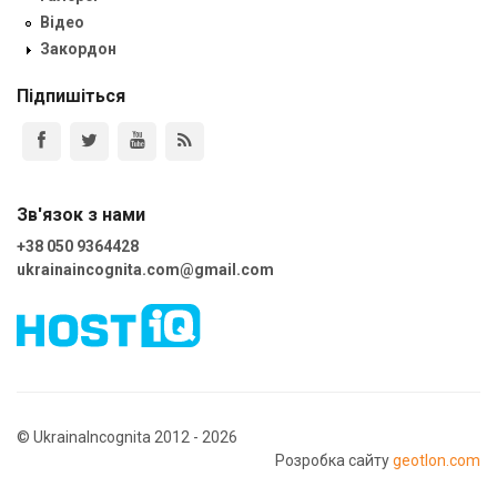
Відео
Закордон
Підпишіться
Зв'язок з нами
+38 050 9364428
ukrainaincognita.com@gmail.com
© UkrainaIncognita 2012 - 2026
Розробка сайту
geotlon.com