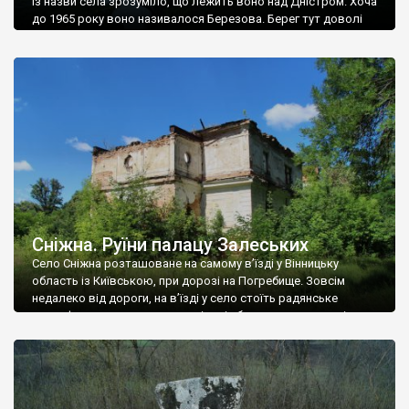
Із назви села зрозуміло, що лежить воно над Дністром. Хоча
до 1965 року воно називалося Березова. Берег тут доволі
високий і крутий, як і майже всюди на Поділлі, але є кілька
грунтових доріг, які збігають аж до самої води – цим
Наддністрянське відрізняється від більшості навколишніх
сіл. У селі є мурована Михайлівська церква. Точної дати […]
Сніжна. Руїни палацу Залеських
Село Сніжна розташоване на самому в’їзді у Вінницьку
область із Київською, при дорозі на Погребище. Зовсім
недалеко від дороги, на в’їзді у село стоїть радянське
рельєфне пано, яке показує жінку і яблуню, а трохи далі, десь
серед дерев, заховалися руїни палацу Залеських. З дороги їх
не видно, але видно дві стареньких колії у траві – […]