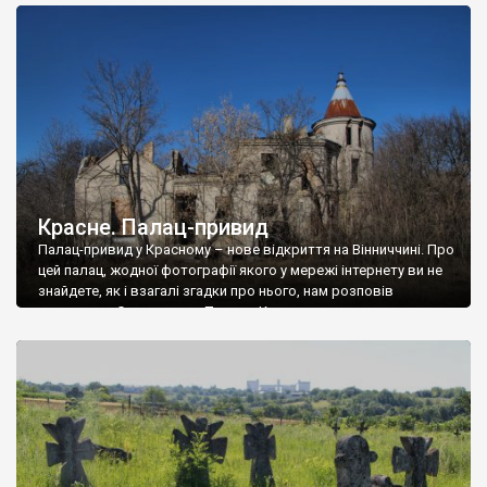
доглянутий, а в іншій суцільна руїна. Руїни палацу Тишкевичів у
Андрушівці, на Вінниччині. Такий стан […]
Красне. Палац-привид
Палац-привид у Красному – нове відкриття на Вінниччині. Про
цей палац, жодної фотографії якого у мережі інтернету ви не
знайдете, як і взагалі згадки про нього, нам розповів
мешканець Самгородка. Палац у Красному вразив не лише
станом руїни і чагарями, які його оточують, але і величчю
навіть у руїні. Можна уявно рекоструювати головний вхід із
[…]