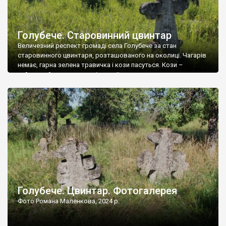
Голубече. Старовинний цвинтар
Величезний респект громаді села Голубече за стан
старовинного цвинтаря, розташованого на околиці. Чагарів
немає, гарна зелена травичка і кози пасуться. Кози –
найкращий регулятор шкідливої, для старих кладовищ,
рослинності. Навесні, коли паростки дерев вкриваються
бруньками, кози ті бруньки обгризають, бо то улюблений
делікатес. На цвинтарі у Голубечому ціла колекція
різноманітних форм хрестів. Село відносно невелике, […]
Голубече. Цвинтар. Фотогалерея
Фото Романа Маленкова, 2024 р.