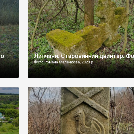
дороги їх не видно, але видно дві стареньких колії у т
лишніх
[…]
ати […]
то
Липчани. Старовинний цвинтар. Ф
Фото Романа Маленкова, 2023 р.