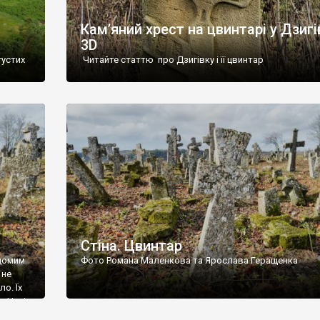
Кам’яний хрест на цвинтарі у Дзигі
3D
густих
Читайте статтю про Дзигівку і її цвинтар
93 році.
ола,
инулого
и із
Стіна. Цвинтар
ідомим
Фото Романа Маленкова та Ярослава Геращенка
 не
о. Їх
. Нині
ар є.