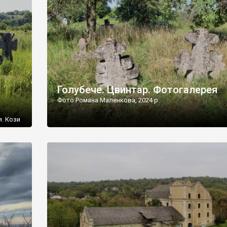
[…]
Голубече. Цвинтар. Фотогалерея
Фото Романа Маленкова, 2024 р.
я. Кози
овищ,
ються
ений
 […]