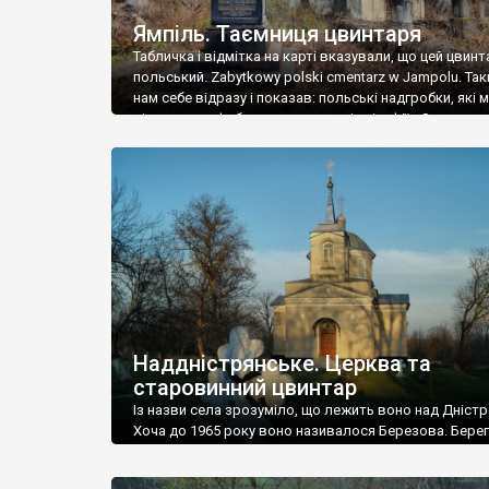
Ямпіль. Таємниця цвинтаря
Табличка і відмітка на карті вказували, що цей цвинт
польський. Zabytkowy polski cmentarz w Jampolu. Так
нам себе відразу і показав: польські надгробки, які
віднести до фабричних, польські епітафії… Загалом 
виявився величезним – порахували площу у Google
виявилося більше семи гектарів. Перше враження п
абсолютну звичайність польського цвинтаря вияви
оманливим – […]
Наддністрянське. Церква та
старовинний цвинтар
Із назви села зрозуміло, що лежить воно над Дністр
Хоча до 1965 року воно називалося Березова. Берег
доволі високий і крутий, як і майже всюди на Поділлі
кілька грунтових доріг, які збігають аж до самої вод