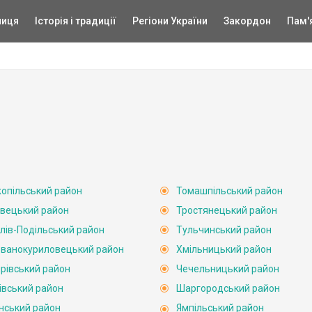
ниця
Історія і традиції
Регіони України
Закордон
Пам'
опільський район
Томашпільський район
вецький район
Тростянецький район
лів-Подільський район
Тульчинський район
ванокуриловецький район
Хмільницький район
рівський район
Чечельницький район
івський район
Шаргородський район
нський район
Ямпільський район