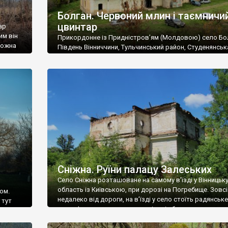
Болган. Червоний млин і таємничи
цвинтар
ар
им він
Прикордонне із Придністров’ям (Молдовою) село Бо
 можна
Південь Вінниччини, Тульчинський район, Студенянськ
цвинтар
громада. У селі мешкає близько тисячі осіб. Спочатку
Maps –
дізналися, що у Болгані є величезний захаращений
ро
старовинний цвинтар із кам’яними хрестами. Всі епітафі
лося
збереглися, написані кирилицею, церковнослов’янсь
мовою. За всіма традиційними ознаками – цвинтар
український. Хрести датуються 19 століттям. У 1924-1
роках Болган […]
Сніжна. Руїни палацу Залеських
Село Сніжна розташоване на самому в’їзді у Вінницьк
область із Київською, при дорозі на Погребище. Зовс
ом.
недалеко від дороги, на в’їзді у село стоїть радянське
 тут
рельєфне пано, яке показує жінку і яблуню, а трохи дал
, але є
десь серед дерев, заховалися руїни палацу Залеських.
и – цим