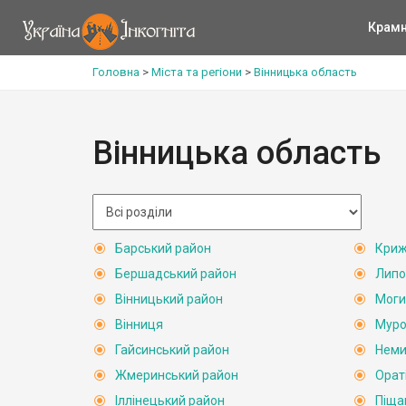
Крам
Головна
>
Міста та регіони
>
Вінницька область
Вінницька область
Барський район
Криж
Бершадський район
Липо
Вінницький район
Моги
Вінниця
Муро
Гайсинський район
Неми
Жмеринський район
Орат
Іллінецький район
Піща