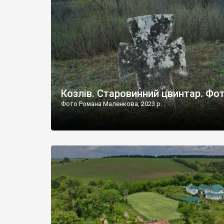
Наддністрянське відрізняється від більшості навко
сіл. У селі є мурована Михайлівська церква. Точної д
Козлів. Старовинний цвинтар. Фо
Фото Романа Маленкова, 2023 р.