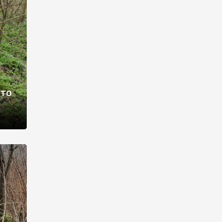
раві –
ото