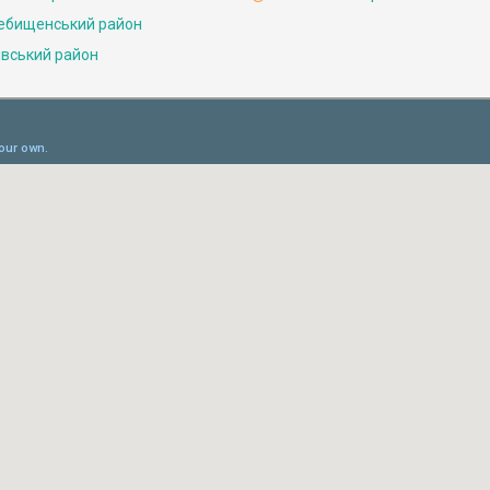
ебищенський район
івський район