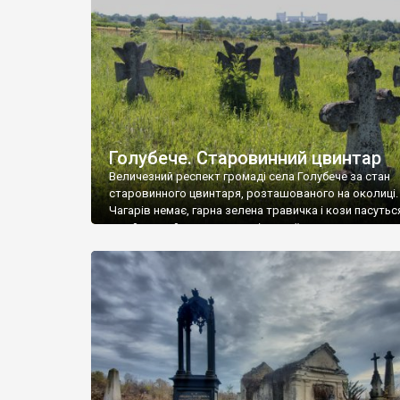
у Андрушівці, на Вінниччині. Такий стан […]
Голубече. Старовинний цвинтар
Величезний респект громаді села Голубече за стан
старовинного цвинтаря, розташованого на околиці.
Чагарів немає, гарна зелена травичка і кози пасутьс
– найкращий регулятор шкідливої, для старих клад
рослинності. Навесні, коли паростки дерев вкрива
бруньками, кози ті бруньки обгризають, бо то улюбл
делікатес. На цвинтарі у Голубечому ціла колекція
різноманітних форм хрестів. Село відносно невелике,