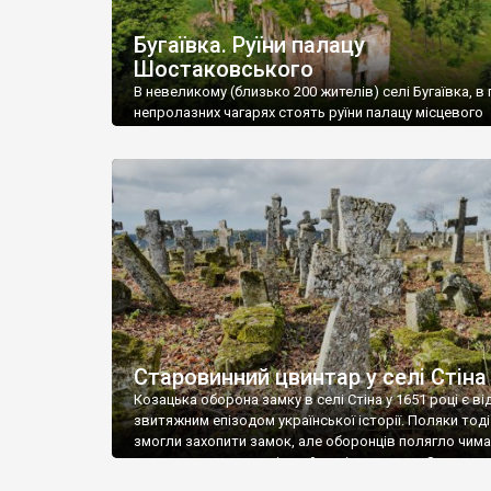
Бугаївка. Руїни палацу
Шостаковського
В невеликому (близько 200 жителів) селі Бугаївка, в 
непролазних чагарях стоять руїни палацу місцевого
поміщика Фелікса Шостаковського. Звели палац у 18
В радянський період у ньому спочатку містилася шк
потім клуб, ще пізніше – гуртожиток. У 60-х роках м
століття тут розмістили туберкульозну лікарню. Кол
палацу виїхала лікарня – ми точно не […]
Старовинний цвинтар у селі Стіна
Козацька оборона замку в селі Стіна у 1651 році є в
звитяжним епізодом української історії. Поляки тоді
змогли захопити замок, але оборонців полягло чимал
поховали на цвинтарі, який тоді називався Замковим
на місці замку церква із кам’яною огорожею, а цвинт