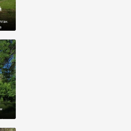
й
лган.
а
 ми
ї, які
кою
940
у
ім
і,
 З