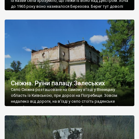
Із назви села зрозуміло, що лежить воно над Дністром. Хоча
до 1965 року воно називалося Березова. Берег тут доволі
високий і крутий, як і майже всюди на Поділлі, але є кілька
грунтових доріг, які збігають аж до самої води – цим
Наддністрянське відрізняється від більшості навколишніх
сіл. У селі є мурована Михайлівська церква. Точної дати […]
Сніжна. Руїни палацу Залеських
Село Сніжна розташоване на самому в’їзді у Вінницьку
область із Київською, при дорозі на Погребище. Зовсім
недалеко від дороги, на в’їзді у село стоїть радянське
рельєфне пано, яке показує жінку і яблуню, а трохи далі, десь
серед дерев, заховалися руїни палацу Залеських. З дороги їх
не видно, але видно дві стареньких колії у траві – […]