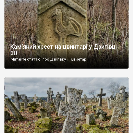
Кам’яний хрест на цвинтарі у Дзигівці
3D
Читайте статтю про Дзигівку і її цвинтар