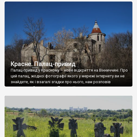
доглянутий, а в іншій суцільна руїна. Руїни палацу Тишкевичів у
Андрушівці, на Вінниччині. Такий стан […]
Красне. Палац-привид
Палац-привид у Красному – нове відкриття на Вінниччині. Про
цей палац, жодної фотографії якого у мережі інтернету ви не
знайдете, як і взагалі згадки про нього, нам розповів
мешканець Самгородка. Палац у Красному вразив не лише
станом руїни і чагарями, які його оточують, але і величчю
навіть у руїні. Можна уявно рекоструювати головний вхід із
[…]