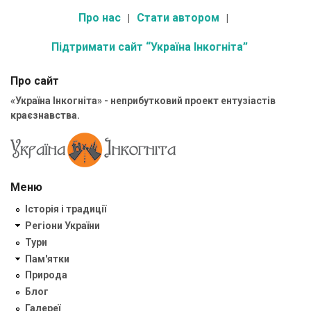
Про нас
Стати автором
Підтримати сайт “Україна Інкогніта”
Про сайт
«Україна Інкогніта» - неприбутковий проект ентузіастів
краєзнавства.
Меню
Історія і традиції
Регіони України
Тури
Пам'ятки
Природа
Блог
Галереї