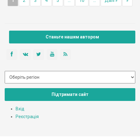
1
2
3
4
5
...
10
...
Далі »
»
Станьте нашим автором
Підтримати сайт
Вхід
Реєстрація