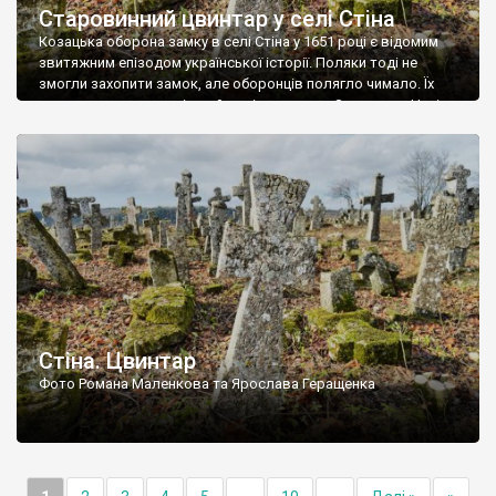
Старовинний цвинтар у селі Стіна
Козацька оборона замку в селі Стіна у 1651 році є відомим
звитяжним епізодом української історії. Поляки тоді не
змогли захопити замок, але оборонців полягло чимало. Їх
поховали на цвинтарі, який тоді називався Замковим. Нині на
місці замку церква із кам’яною огорожею, а цвинтар є. На
ньому чимало хрестів 19 століття, є такі, де епітафії стер […]
Стіна. Цвинтар
Фото Романа Маленкова та Ярослава Геращенка