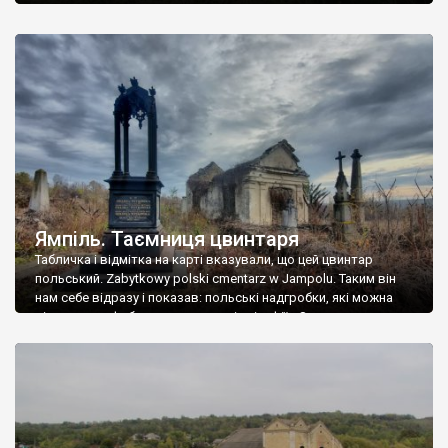
Ямпіль. Таємниця цвинтаря
Табличка і відмітка на карті вказували, що цей цвинтар
польський. Zabytkowy polski cmentarz w Jampolu. Таким він
нам себе відразу і показав: польські надгробки, які можна
віднести до фабричних, польські епітафії… Загалом цвинтар
виявився величезним – порахували площу у GoogleMaps –
виявилося більше семи гектарів. Перше враження про
абсолютну звичайність польського цвинтаря виявилося
оманливим – […]