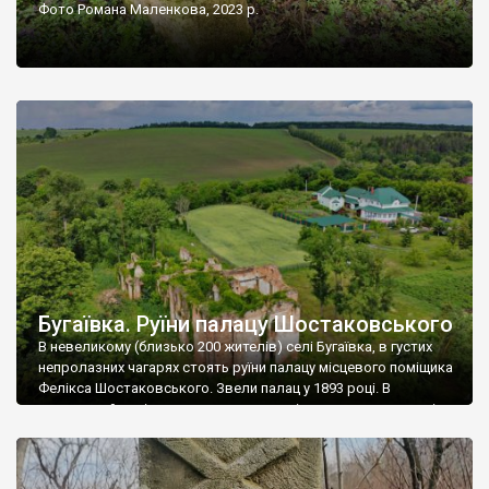
Фото Романа Маленкова, 2023 р.
Бугаївка. Руїни палацу Шостаковського
В невеликому (близько 200 жителів) селі Бугаївка, в густих
непролазних чагарях стоять руїни палацу місцевого поміщика
Фелікса Шостаковського. Звели палац у 1893 році. В
радянський період у ньому спочатку містилася школа, потім
клуб, ще пізніше – гуртожиток. У 60-х роках минулого
століття тут розмістили туберкульозну лікарню. Коли із
палацу виїхала лікарня – ми точно не […]