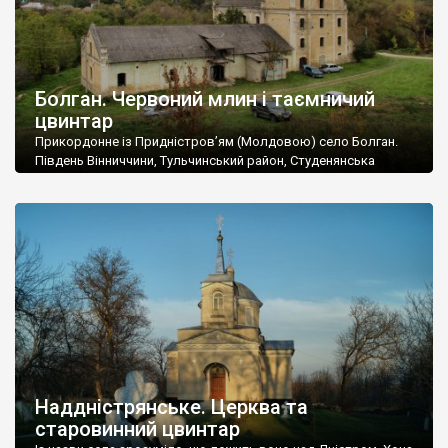
Болган. Червоний млин і таємничий
цвинтар
Прикордонне із Придністров’ям (Молдовою) село Болган.
Південь Вінниччини, Тульчинський район, Студенянська
громада. У селі мешкає близько тисячі осіб. Спочатку ми
дізналися, що у Болгані є величезний захаращений
старовинний цвинтар із кам’яними хрестами. Всі епітафії, які
збереглися, написані кирилицею, церковнослов’янською
мовою. За всіма традиційними ознаками – цвинтар
український. Хрести датуються 19 століттям. У 1924-1940
роках Болган […]
Наддністрянське. Церква та
старовинний цвинтар