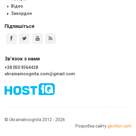
Відео
Закордон
Підпишіться
Зв'язок з нами
+38 050 9364428
ukrainaincognita.com@gmail.com
© UkrainaIncognita 2012 - 2026
Розробка сайту
geotlon.com