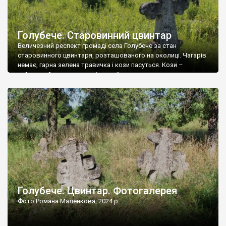
Голубече. Старовинний цвинтар
Величезний респект громаді села Голубече за стан
старовинного цвинтаря, розташованого на околиці. Чагарів
немає, гарна зелена травичка і кози пасуться. Кози –
найкращий регулятор шкідливої, для старих кладовищ,
рослинності. Навесні, коли паростки дерев вкриваються
бруньками, кози ті бруньки обгризають, бо то улюблений
делікатес. На цвинтарі у Голубечому ціла колекція
різноманітних форм хрестів. Село відносно невелике, […]
Голубече. Цвинтар. Фотогалерея
Фото Романа Маленкова, 2024 р.