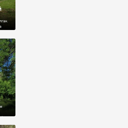
й
лган.
а
 ми
ї, які
кою
940
у
ім
і,
 З