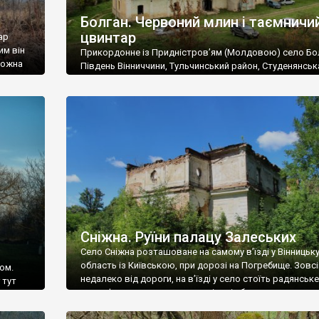
Болган. Червоний млин і таємничи
цвинтар
ар
им він
Прикордонне із Придністров’ям (Молдовою) село Бо
 можна
Південь Вінниччини, Тульчинський район, Студенянськ
цвинтар
громада. У селі мешкає близько тисячі осіб. Спочатку
Maps –
дізналися, що у Болгані є величезний захаращений
ро
старовинний цвинтар із кам’яними хрестами. Всі епітафі
лося
збереглися, написані кирилицею, церковнослов’янсь
мовою. За всіма традиційними ознаками – цвинтар
український. Хрести датуються 19 століттям. У 1924-1
роках Болган […]
Сніжна. Руїни палацу Залеських
Село Сніжна розташоване на самому в’їзді у Вінницьк
область із Київською, при дорозі на Погребище. Зовс
ом.
недалеко від дороги, на в’їзді у село стоїть радянське
 тут
рельєфне пано, яке показує жінку і яблуню, а трохи дал
, але є
десь серед дерев, заховалися руїни палацу Залеських.
и – цим