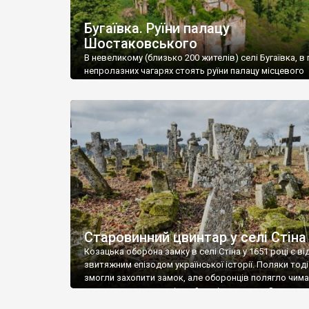
Бугаївка. Руїни палацу
Шостаковського
В невеликому (близько 200 жителів) селі Бугаївка, в 
непролазних чагарях стоять руїни палацу місцевого
поміщика Фелікса Шостаковського. Звели палац у 18
В радянський період у ньому спочатку містилася шк
потім клуб, ще пізніше – гуртожиток. У 60-х роках м
століття тут розмістили туберкульозну лікарню. Кол
палацу виїхала лікарня – ми точно не […]
Старовинний цвинтар у селі Стіна
Козацька оборона замку в селі Стіна у 1651 році є в
звитяжним епізодом української історії. Поляки тоді
змогли захопити замок, але оборонців полягло чимал
поховали на цвинтарі, який тоді називався Замковим
на місці замку церква із кам’яною огорожею, а цвинт