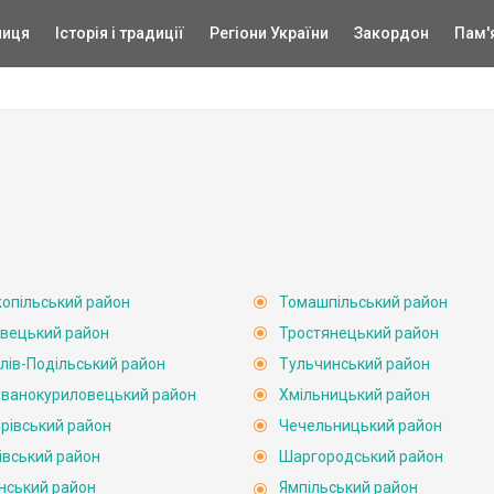
ниця
Історія і традиції
Регіони України
Закордон
Пам'
опільський район
Томашпільський район
вецький район
Тростянецький район
лів-Подільський район
Тульчинський район
ванокуриловецький район
Хмільницький район
рівський район
Чечельницький район
івський район
Шаргородський район
нський район
Ямпільський район