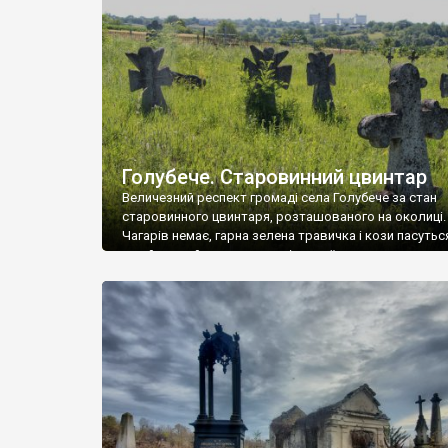
у Андрушівці, на Вінниччині. Такий стан […]
Голубече. Старовинний цвинтар
Величезний респект громаді села Голубече за стан
старовинного цвинтаря, розташованого на околиці.
Чагарів немає, гарна зелена травичка і кози пасутьс
– найкращий регулятор шкідливої, для старих клад
рослинності. Навесні, коли паростки дерев вкрива
бруньками, кози ті бруньки обгризають, бо то улюбл
делікатес. На цвинтарі у Голубечому ціла колекція
різноманітних форм хрестів. Село відносно невелике,