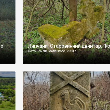
дороги їх не видно, але видно дві стареньких колії у т
лишніх
[…]
ати […]
то
Липчани. Старовинний цвинтар. Ф
Фото Романа Маленкова, 2023 р.