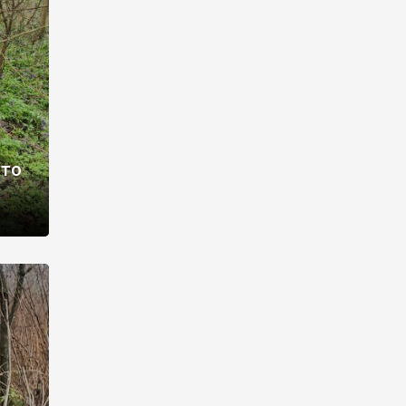
раві –
ото