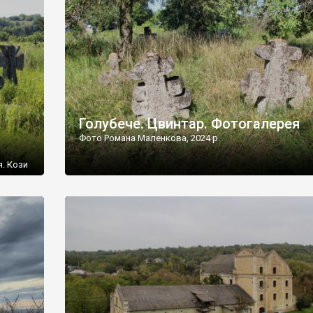
[…]
Голубече. Цвинтар. Фотогалерея
Фото Романа Маленкова, 2024 р.
я. Кози
овищ,
ються
ений
 […]