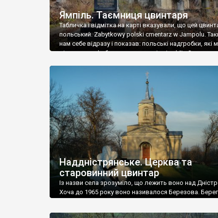
Ямпіль. Таємниця цвинтаря
Табличка і відмітка на карті вказували, що цей цвинт
польський. Zabytkowy polski cmentarz w Jampolu. Так
нам себе відразу і показав: польські надгробки, які
віднести до фабричних, польські епітафії… Загалом 
виявився величезним – порахували площу у Google
виявилося більше семи гектарів. Перше враження п
абсолютну звичайність польського цвинтаря вияви
оманливим – […]
Наддністрянське. Церква та
старовинний цвинтар
Із назви села зрозуміло, що лежить воно над Дністр
Хоча до 1965 року воно називалося Березова. Берег
доволі високий і крутий, як і майже всюди на Поділлі
кілька грунтових доріг, які збігають аж до самої вод