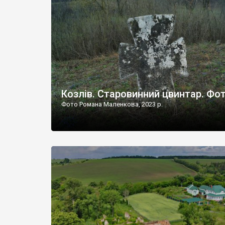
Наддністрянське відрізняється від більшості навко
сіл. У селі є мурована Михайлівська церква. Точної д
Козлів. Старовинний цвинтар. Фо
Фото Романа Маленкова, 2023 р.