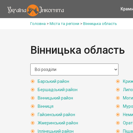
Крам
Головна
>
Міста та регіони
>
Вінницька область
Вінницька область
Барський район
Криж
Бершадський район
Липо
Вінницький район
Моги
Вінниця
Муро
Гайсинський район
Неми
Жмеринський район
Орат
Іллінецький район
Піща