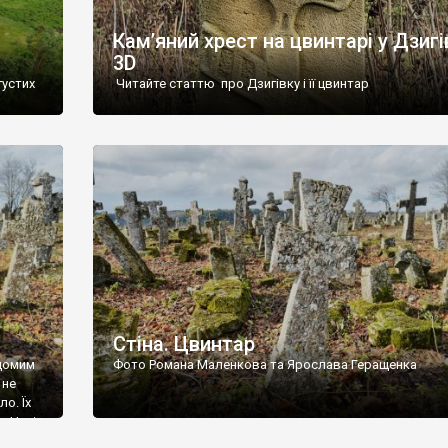
Кам’яний хрест на цвинтарі у Дзигі
3D
густих
Читайте статтю про Дзигівку і її цвинтар
93 році.
ола,
инулого
и із
Стіна. Цвинтар
ідомим
Фото Романа Маленкова та Ярослава Геращенка
 не
о. Їх
. Нині
ар є.