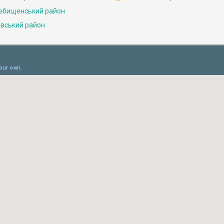
ебищенський район
івський район