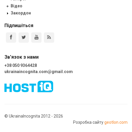
Відео
Закордон
Підпишіться
Зв'язок з нами
+38 050 9364428
ukrainaincognita.com@gmail.com
© UkrainaIncognita 2012 - 2026
Розробка сайту
geotlon.com