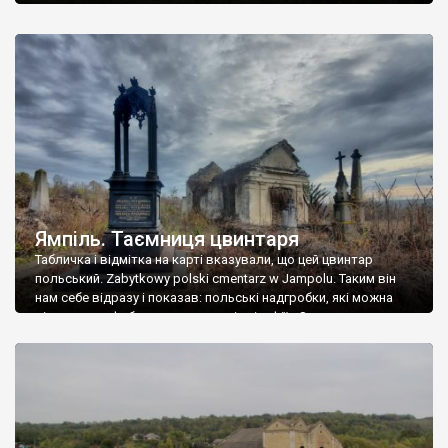
Ямпіль. Таємниця цвинтаря
Табличка і відмітка на карті вказували, що цей цвинтар
польський. Zabytkowy polski cmentarz w Jampolu. Таким він
нам себе відразу і показав: польські надгробки, які можна
віднести до фабричних, польські епітафії… Загалом цвинтар
виявився величезним – порахували площу у GoogleMaps –
виявилося більше семи гектарів. Перше враження про
абсолютну звичайність польського цвинтаря виявилося
оманливим – […]