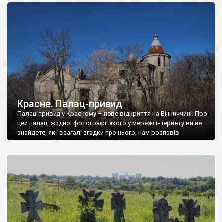
доглянутий, а в іншій суцільна руїна. Руїни палацу Тишкевичів у
Андрушівці, на Вінниччині. Такий стан […]
Красне. Палац-привид
Палац-привид у Красному – нове відкриття на Вінниччині. Про
цей палац, жодної фотографії якого у мережі інтернету ви не
знайдете, як і взагалі згадки про нього, нам розповів
мешканець Самгородка. Палац у Красному вразив не лише
станом руїни і чагарями, які його оточують, але і величчю
навіть у руїні. Можна уявно рекоструювати головний вхід із
[…]