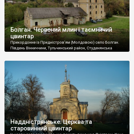
Болган. Червоний млин і таємничий
цвинтар
Прикордонне із Придністров’ям (Молдовою) село Болган.
Південь Вінниччини, Тульчинський район, Студенянська
громада. У селі мешкає близько тисячі осіб. Спочатку ми
дізналися, що у Болгані є величезний захаращений
старовинний цвинтар із кам’яними хрестами. Всі епітафії, які
збереглися, написані кирилицею, церковнослов’янською
мовою. За всіма традиційними ознаками – цвинтар
український. Хрести датуються 19 століттям. У 1924-1940
роках Болган […]
Наддністрянське. Церква та
старовинний цвинтар