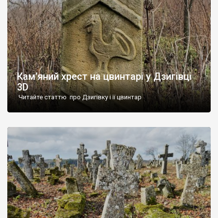
Кам’яний хрест на цвинтарі у Дзигівці
3D
Читайте статтю про Дзигівку і її цвинтар