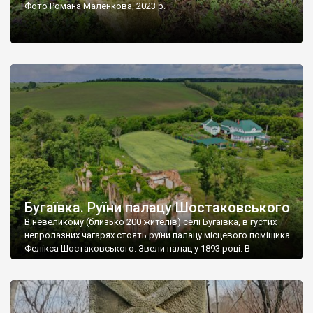
Фото Романа Маленкова, 2023 р.
Бугаївка. Руїни палацу Шостаковського
В невеликому (близько 200 жителів) селі Бугаївка, в густих
непролазних чагарях стоять руїни палацу місцевого поміщика
Фелікса Шостаковського. Звели палац у 1893 році. В
радянський період у ньому спочатку містилася школа, потім
клуб, ще пізніше – гуртожиток. У 60-х роках минулого
століття тут розмістили туберкульозну лікарню. Коли із
палацу виїхала лікарня – ми точно не […]