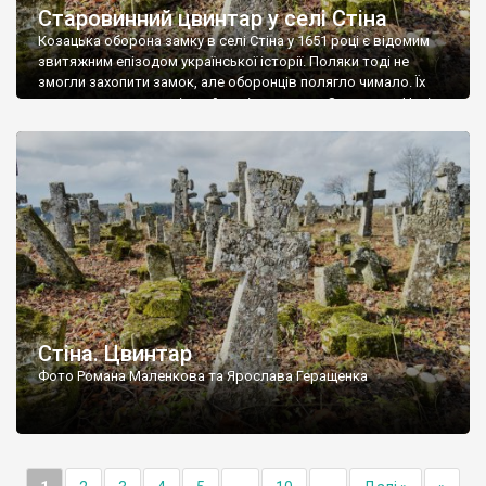
Старовинний цвинтар у селі Стіна
Козацька оборона замку в селі Стіна у 1651 році є відомим
звитяжним епізодом української історії. Поляки тоді не
змогли захопити замок, але оборонців полягло чимало. Їх
поховали на цвинтарі, який тоді називався Замковим. Нині на
місці замку церква із кам’яною огорожею, а цвинтар є. На
ньому чимало хрестів 19 століття, є такі, де епітафії стер […]
Стіна. Цвинтар
Фото Романа Маленкова та Ярослава Геращенка