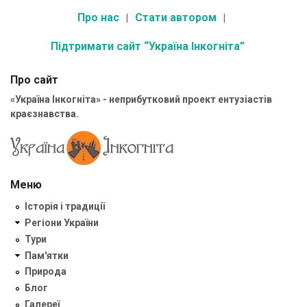
Про нас
Стати автором
Підтримати сайт “Україна Інкогніта”
Про сайт
«Україна Інкогніта» - неприбутковий проект ентузіастів
краєзнавства.
Меню
Історія і традиції
Регіони України
Тури
Пам'ятки
Природа
Блог
Галереї