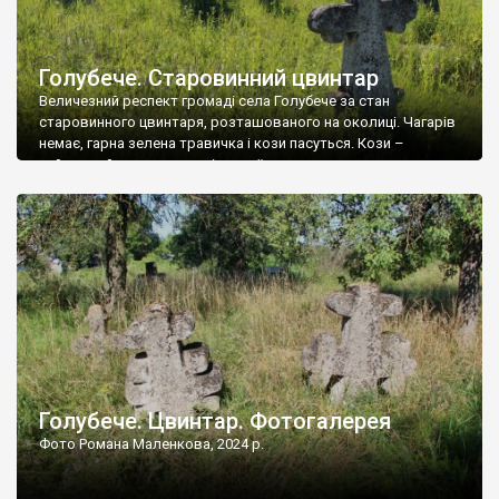
Голубече. Старовинний цвинтар
Величезний респект громаді села Голубече за стан
старовинного цвинтаря, розташованого на околиці. Чагарів
немає, гарна зелена травичка і кози пасуться. Кози –
найкращий регулятор шкідливої, для старих кладовищ,
рослинності. Навесні, коли паростки дерев вкриваються
бруньками, кози ті бруньки обгризають, бо то улюблений
делікатес. На цвинтарі у Голубечому ціла колекція
різноманітних форм хрестів. Село відносно невелике, […]
Голубече. Цвинтар. Фотогалерея
Фото Романа Маленкова, 2024 р.