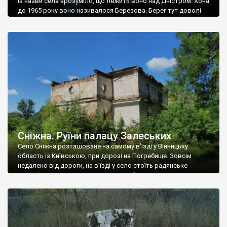
Із назви села зрозуміло, що лежить воно над Дністром. Хоча
до 1965 року воно називалося Березова. Берег тут доволі
високий і крутий, як і майже всюди на Поділлі, але є кілька
грунтових доріг, які збігають аж до самої води – цим
Наддністрянське відрізняється від більшості навколишніх
сіл. У селі є мурована Михайлівська церква. Точної дати […]
Сніжна. Руїни палацу Залеських
Село Сніжна розташоване на самому в’їзді у Вінницьку
область із Київською, при дорозі на Погребище. Зовсім
недалеко від дороги, на в’їзді у село стоїть радянське
рельєфне пано, яке показує жінку і яблуню, а трохи далі, десь
серед дерев, заховалися руїни палацу Залеських. З дороги їх
не видно, але видно дві стареньких колії у траві – […]