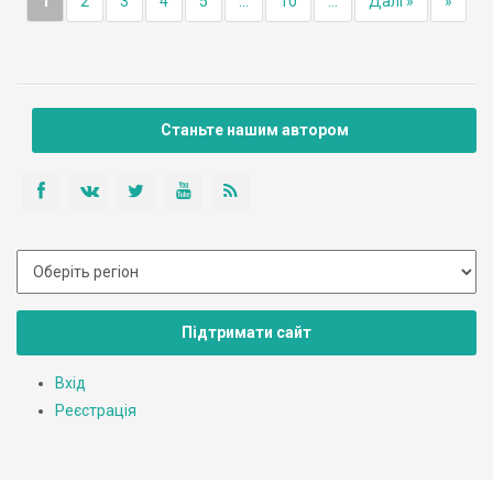
1
2
3
4
5
...
10
...
Далі »
»
Станьте нашим автором
Підтримати сайт
Вхід
Реєстрація