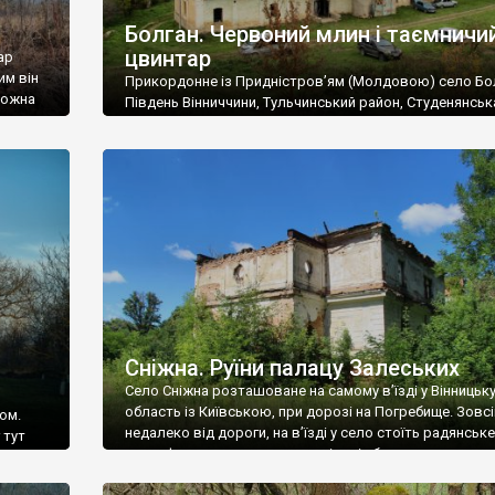
Болган. Червоний млин і таємничи
цвинтар
ар
им він
Прикордонне із Придністров’ям (Молдовою) село Бо
 можна
Південь Вінниччини, Тульчинський район, Студенянськ
цвинтар
громада. У селі мешкає близько тисячі осіб. Спочатку
Maps –
дізналися, що у Болгані є величезний захаращений
ро
старовинний цвинтар із кам’яними хрестами. Всі епітафі
лося
збереглися, написані кирилицею, церковнослов’янсь
мовою. За всіма традиційними ознаками – цвинтар
український. Хрести датуються 19 століттям. У 1924-1
роках Болган […]
Сніжна. Руїни палацу Залеських
Село Сніжна розташоване на самому в’їзді у Вінницьк
область із Київською, при дорозі на Погребище. Зовс
ом.
недалеко від дороги, на в’їзді у село стоїть радянське
 тут
рельєфне пано, яке показує жінку і яблуню, а трохи дал
, але є
десь серед дерев, заховалися руїни палацу Залеських.
и – цим