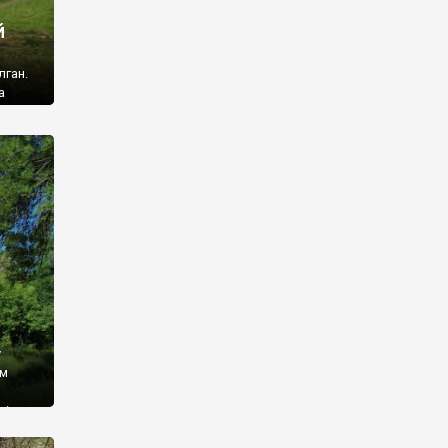
й
лган.
а
 ми
ї, які
кою
940
у
ім
і,
 З