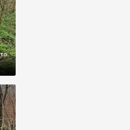
раві –
ото