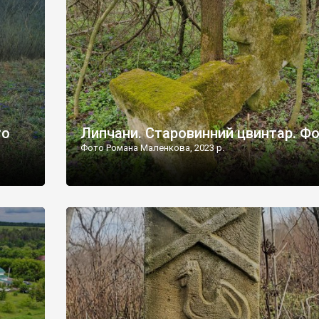
дороги їх не видно, але видно дві стареньких колії у т
лишніх
[…]
ати […]
то
Липчани. Старовинний цвинтар. Ф
Фото Романа Маленкова, 2023 р.