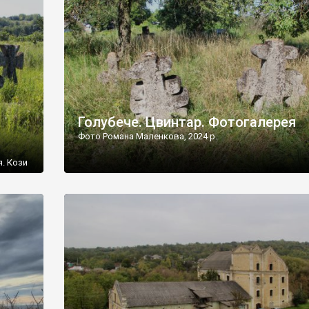
[…]
Голубече. Цвинтар. Фотогалерея
Фото Романа Маленкова, 2024 р.
я. Кози
овищ,
ються
ений
 […]