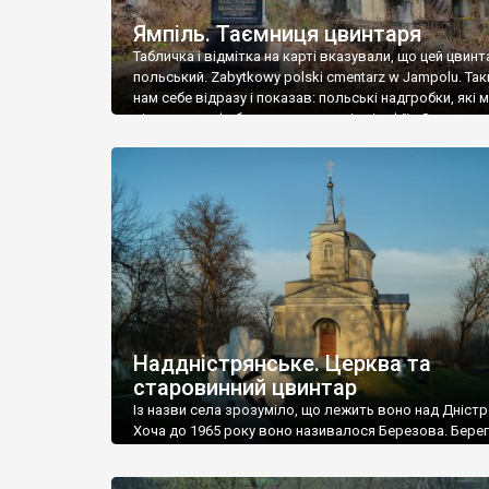
Ямпіль. Таємниця цвинтаря
Табличка і відмітка на карті вказували, що цей цвинт
польський. Zabytkowy polski cmentarz w Jampolu. Так
нам себе відразу і показав: польські надгробки, які
віднести до фабричних, польські епітафії… Загалом 
виявився величезним – порахували площу у Google
виявилося більше семи гектарів. Перше враження п
абсолютну звичайність польського цвинтаря вияви
оманливим – […]
Наддністрянське. Церква та
старовинний цвинтар
Із назви села зрозуміло, що лежить воно над Дністр
Хоча до 1965 року воно називалося Березова. Берег
доволі високий і крутий, як і майже всюди на Поділлі
кілька грунтових доріг, які збігають аж до самої вод