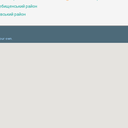
ебищенський район
івський район