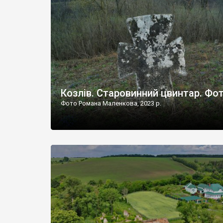
Наддністрянське відрізняється від більшості навко
сіл. У селі є мурована Михайлівська церква. Точної д
Козлів. Старовинний цвинтар. Фо
Фото Романа Маленкова, 2023 р.