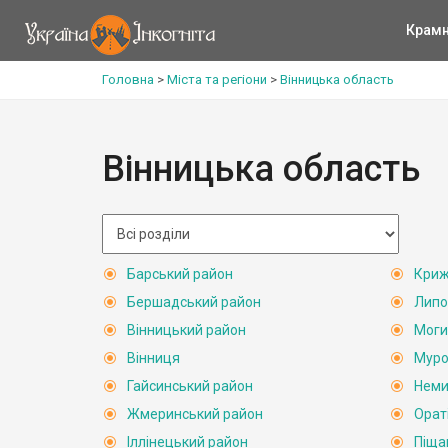
Крам
Головна
>
Міста та регіони
>
Вінницька область
Вінницька область
Барський район
Криж
Бершадський район
Липо
Вінницький район
Моги
Вінниця
Муро
Гайсинський район
Неми
Жмеринський район
Орат
Іллінецький район
Піща