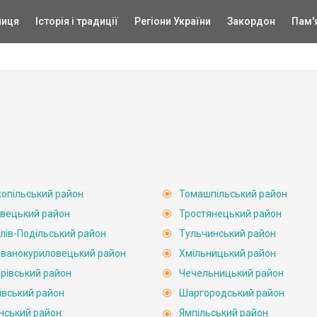
ниця
Історія і традиції
Регіони України
Закордон
Пам'
опільський район
Томашпільський район
вецький район
Тростянецький район
лів-Подільський район
Тульчинський район
ванокуриловецький район
Хмільницький район
рівський район
Чечельницький район
івський район
Шаргородський район
нський район
Ямпільський район