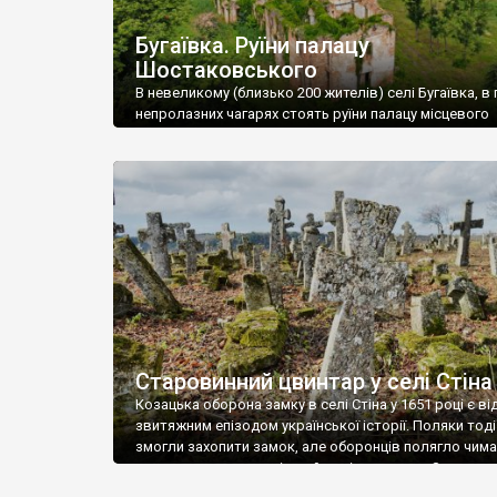
Бугаївка. Руїни палацу
Шостаковського
В невеликому (близько 200 жителів) селі Бугаївка, в 
непролазних чагарях стоять руїни палацу місцевого
поміщика Фелікса Шостаковського. Звели палац у 18
В радянський період у ньому спочатку містилася шк
потім клуб, ще пізніше – гуртожиток. У 60-х роках м
століття тут розмістили туберкульозну лікарню. Кол
палацу виїхала лікарня – ми точно не […]
Старовинний цвинтар у селі Стіна
Козацька оборона замку в селі Стіна у 1651 році є в
звитяжним епізодом української історії. Поляки тоді
змогли захопити замок, але оборонців полягло чимал
поховали на цвинтарі, який тоді називався Замковим
на місці замку церква із кам’яною огорожею, а цвинт