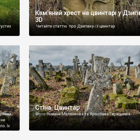
Кам’яний хрест на цвинтарі у Дзигі
3D
густих
Читайте статтю про Дзигівку і її цвинтар
93 році.
ола,
инулого
и із
Стіна. Цвинтар
ідомим
Фото Романа Маленкова та Ярослава Геращенка
 не
о. Їх
. Нині
ар є.