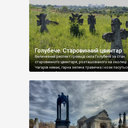
у Андрушівці, на Вінниччині. Такий стан […]
Голубече. Старовинний цвинтар
Величезний респект громаді села Голубече за стан
старовинного цвинтаря, розташованого на околиці.
Чагарів немає, гарна зелена травичка і кози пасутьс
– найкращий регулятор шкідливої, для старих клад
рослинності. Навесні, коли паростки дерев вкрива
бруньками, кози ті бруньки обгризають, бо то улюбл
делікатес. На цвинтарі у Голубечому ціла колекція
різноманітних форм хрестів. Село відносно невелике,