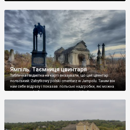
Ямпіль. Таємниця цвинтаря
Табличка і відмітка на карті вказували, що цей цвинтар
польський. Zabytkowy polski cmentarz w Jampolu. Таким він
нам себе відразу і показав: польські надгробки, які можна
віднести до фабричних, польські епітафії… Загалом цвинтар
виявився величезним – порахували площу у GoogleMaps –
виявилося більше семи гектарів. Перше враження про
абсолютну звичайність польського цвинтаря виявилося
оманливим – […]