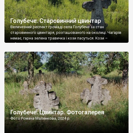
Голубече. Старовинний цвинтар
Величезний респект громаді села Голубече за стан
старовинного цвинтаря, розташованого на околиці. Чагарів
немає, гарна зелена травичка і кози пасуться. Кози –
найкращий регулятор шкідливої, для старих кладовищ,
рослинності. Навесні, коли паростки дерев вкриваються
бруньками, кози ті бруньки обгризають, бо то улюблений
делікатес. На цвинтарі у Голубечому ціла колекція
різноманітних форм хрестів. Село відносно невелике, […]
Голубече. Цвинтар. Фотогалерея
Фото Романа Маленкова, 2024 р.