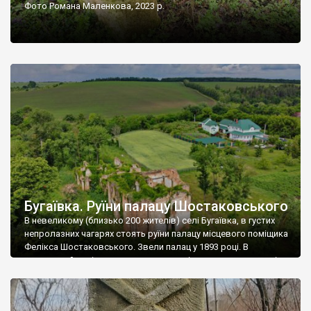
Фото Романа Маленкова, 2023 р.
Бугаївка. Руїни палацу Шостаковського
В невеликому (близько 200 жителів) селі Бугаївка, в густих
непролазних чагарях стоять руїни палацу місцевого поміщика
Фелікса Шостаковського. Звели палац у 1893 році. В
радянський період у ньому спочатку містилася школа, потім
клуб, ще пізніше – гуртожиток. У 60-х роках минулого
століття тут розмістили туберкульозну лікарню. Коли із
палацу виїхала лікарня – ми точно не […]