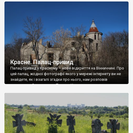
доглянутий, а в іншій суцільна руїна. Руїни палацу Тишкевичів у
Андрушівці, на Вінниччині. Такий стан […]
Красне. Палац-привид
Палац-привид у Красному – нове відкриття на Вінниччині. Про
цей палац, жодної фотографії якого у мережі інтернету ви не
знайдете, як і взагалі згадки про нього, нам розповів
мешканець Самгородка. Палац у Красному вразив не лише
станом руїни і чагарями, які його оточують, але і величчю
навіть у руїні. Можна уявно рекоструювати головний вхід із
[…]