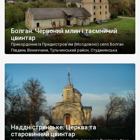
Болган. Червоний млин і таємничий
цвинтар
Прикордонне із Придністров’ям (Молдовою) село Болган.
Південь Вінниччини, Тульчинський район, Студенянська
громада. У селі мешкає близько тисячі осіб. Спочатку ми
дізналися, що у Болгані є величезний захаращений
старовинний цвинтар із кам’яними хрестами. Всі епітафії, які
збереглися, написані кирилицею, церковнослов’янською
мовою. За всіма традиційними ознаками – цвинтар
український. Хрести датуються 19 століттям. У 1924-1940
роках Болган […]
Наддністрянське. Церква та
старовинний цвинтар