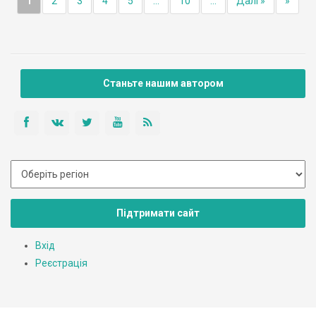
1
2
3
4
5
...
10
...
Далі »
»
Станьте нашим автором
Підтримати сайт
Вхід
Реєстрація