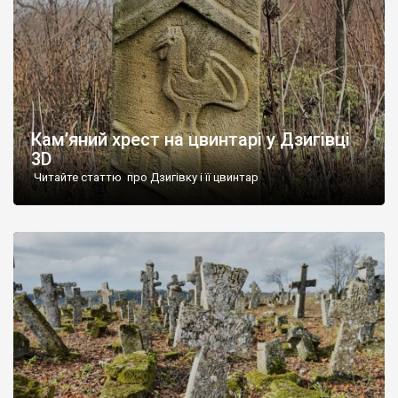
Кам’яний хрест на цвинтарі у Дзигівці
3D
Читайте статтю про Дзигівку і її цвинтар