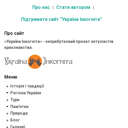
Про нас
Стати автором
Підтримати сайт “Україна Інкогніта”
Про сайт
«Україна Інкогніта» - неприбутковий проект ентузіастів
краєзнавства.
Меню
Історія і традиції
Регіони України
Тури
Пам'ятки
Природа
Блог
Галереї