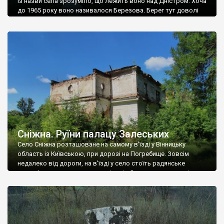
Із назви села зрозуміло, що лежить воно над Дністром. Хоча
до 1965 року воно називалося Березова. Берег тут доволі
високий і крутий, як і майже всюди на Поділлі, але є кілька
грунтових доріг, які збігають аж до самої води – цим
Наддністрянське відрізняється від більшості навколишніх
сіл. У селі є мурована Михайлівська церква. Точної дати […]
Сніжна. Руїни палацу Залеських
Село Сніжна розташоване на самому в’їзді у Вінницьку
область із Київською, при дорозі на Погребище. Зовсім
недалеко від дороги, на в’їзді у село стоїть радянське
рельєфне пано, яке показує жінку і яблуню, а трохи далі, десь
серед дерев, заховалися руїни палацу Залеських. З дороги їх
не видно, але видно дві стареньких колії у траві – […]