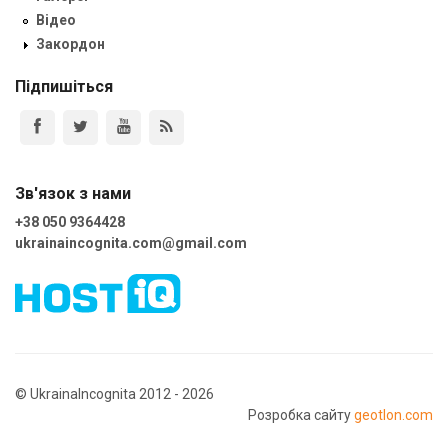
Відео
Закордон
Підпишіться
Зв'язок з нами
+38 050 9364428
ukrainaincognita.com@gmail.com
© UkrainaIncognita 2012 - 2026
Розробка сайту
geotlon.com