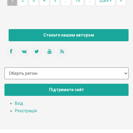
1
2
3
4
5
...
10
...
Далі »
»
Станьте нашим автором
Підтримати сайт
Вхід
Реєстрація