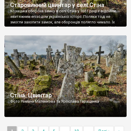
Старовинний цвинтар у селі Стіна
Козацька оборона замку в селі Стіна у 1651 році є відомим
звитяжним епізодом української історії. Поляки тоді не
змогли захопити замок, але оборонців полягло чимало. Їх
поховали на цвинтарі, який тоді називався Замковим. Нині на
місці замку церква із кам’яною огорожею, а цвинтар є. На
ньому чимало хрестів 19 століття, є такі, де епітафії стер […]
Стіна. Цвинтар
Фото Романа Маленкова та Ярослава Геращенка