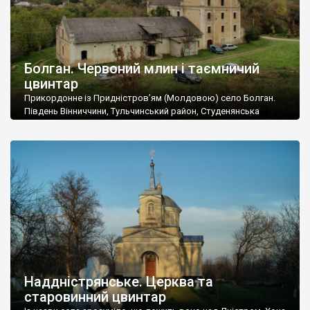
Болган. Червоний млин і таємничий
цвинтар
Прикордонне із Придністров’ям (Молдовою) село Болган.
Південь Вінниччини, Тульчинський район, Студенянська
громада. У селі мешкає близько тисячі осіб. Спочатку ми
дізналися, що у Болгані є величезний захаращений
старовинний цвинтар із кам’яними хрестами. Всі епітафії, які
збереглися, написані кирилицею, церковнослов’янською
мовою. За всіма традиційними ознаками – цвинтар
український. Хрести датуються 19 століттям. У 1924-1940
роках Болган […]
Наддністрянське. Церква та
старовинний цвинтар