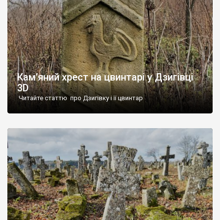
Кам’яний хрест на цвинтарі у Дзигівці
3D
Читайте статтю про Дзигівку і її цвинтар