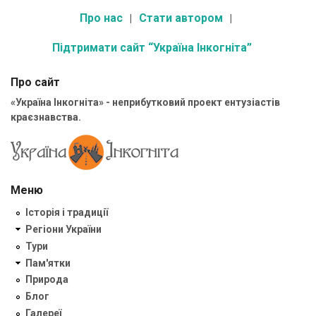
Про нас
Стати автором
Підтримати сайт “Україна Інкогніта”
Про сайт
«Україна Інкогніта» - неприбутковий проект ентузіастів
краєзнавства.
Меню
Історія і традиції
Регіони України
Тури
Пам'ятки
Природа
Блог
Галереї