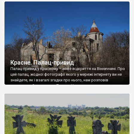
доглянутий, а в іншій суцільна руїна. Руїни палацу Тишкевичів у
Андрушівці, на Вінниччині. Такий стан […]
Красне. Палац-привид
Палац-привид у Красному – нове відкриття на Вінниччині. Про
цей палац, жодної фотографії якого у мережі інтернету ви не
знайдете, як і взагалі згадки про нього, нам розповів
мешканець Самгородка. Палац у Красному вразив не лише
станом руїни і чагарями, які його оточують, але і величчю
навіть у руїні. Можна уявно рекоструювати головний вхід із
[…]