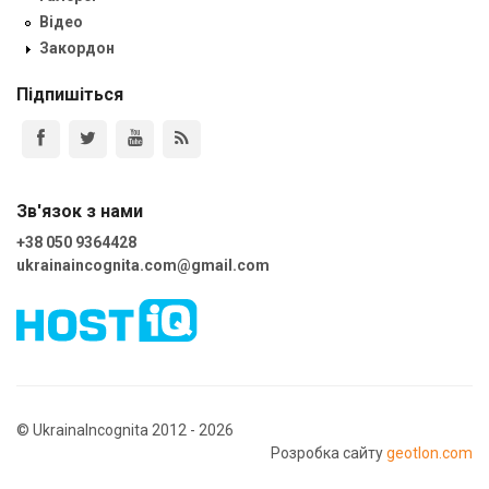
Відео
Закордон
Підпишіться
Зв'язок з нами
+38 050 9364428
ukrainaincognita.com@gmail.com
© UkrainaIncognita 2012 - 2026
Розробка сайту
geotlon.com