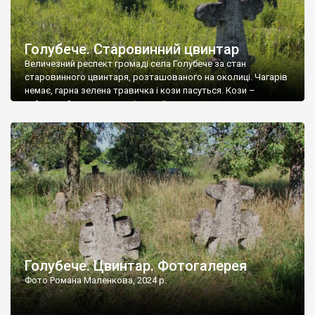
Голубече. Старовинний цвинтар
Величезний респект громаді села Голубече за стан
старовинного цвинтаря, розташованого на околиці. Чагарів
немає, гарна зелена травичка і кози пасуться. Кози –
найкращий регулятор шкідливої, для старих кладовищ,
рослинності. Навесні, коли паростки дерев вкриваються
бруньками, кози ті бруньки обгризають, бо то улюблений
делікатес. На цвинтарі у Голубечому ціла колекція
різноманітних форм хрестів. Село відносно невелике, […]
Голубече. Цвинтар. Фотогалерея
Фото Романа Маленкова, 2024 р.