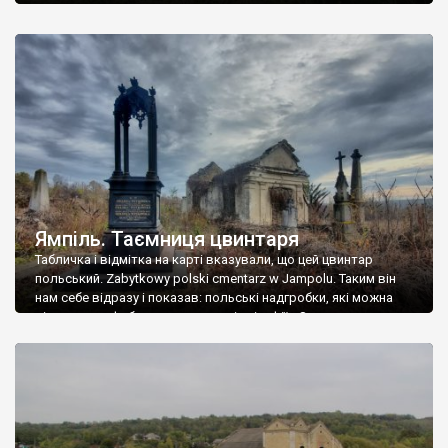
Ямпіль. Таємниця цвинтаря
Табличка і відмітка на карті вказували, що цей цвинтар
польський. Zabytkowy polski cmentarz w Jampolu. Таким він
нам себе відразу і показав: польські надгробки, які можна
віднести до фабричних, польські епітафії… Загалом цвинтар
виявився величезним – порахували площу у GoogleMaps –
виявилося більше семи гектарів. Перше враження про
абсолютну звичайність польського цвинтаря виявилося
оманливим – […]