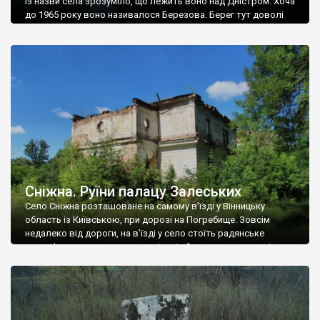
Із назви села зрозуміло, що лежить воно над Дністром. Хоча
до 1965 року воно називалося Березова. Берег тут доволі
високий і крутий, як і майже всюди на Поділлі, але є кілька
грунтових доріг, які збігають аж до самої води – цим
Наддністрянське відрізняється від більшості навколишніх
сіл. У селі є мурована Михайлівська церква. Точної дати […]
Сніжна. Руїни палацу Залеських
Село Сніжна розташоване на самому в’їзді у Вінницьку
область із Київською, при дорозі на Погребище. Зовсім
недалеко від дороги, на в’їзді у село стоїть радянське
рельєфне пано, яке показує жінку і яблуню, а трохи далі, десь
серед дерев, заховалися руїни палацу Залеських. З дороги їх
не видно, але видно дві стареньких колії у траві – […]