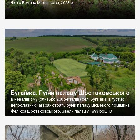
Фото Романа Маленкова, 2023 р.
Бугаївка. Руїни палацу Шостаковського
В невеликому (близько 200 жителів) селі Бугаївка, в густих
непролазних чагарях стоять руїни палацу місцевого поміщика
Фелікса Шостаковського. Звели палац у 1893 році. В
радянський період у ньому спочатку містилася школа, потім
клуб, ще пізніше – гуртожиток. У 60-х роках минулого
століття тут розмістили туберкульозну лікарню. Коли із
палацу виїхала лікарня – ми точно не […]