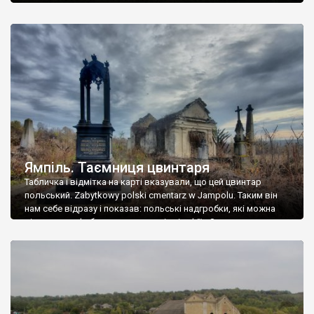
Ямпіль. Таємниця цвинтаря
Табличка і відмітка на карті вказували, що цей цвинтар
польський. Zabytkowy polski cmentarz w Jampolu. Таким він
нам себе відразу і показав: польські надгробки, які можна
віднести до фабричних, польські епітафії… Загалом цвинтар
виявився величезним – порахували площу у GoogleMaps –
виявилося більше семи гектарів. Перше враження про
абсолютну звичайність польського цвинтаря виявилося
оманливим – […]