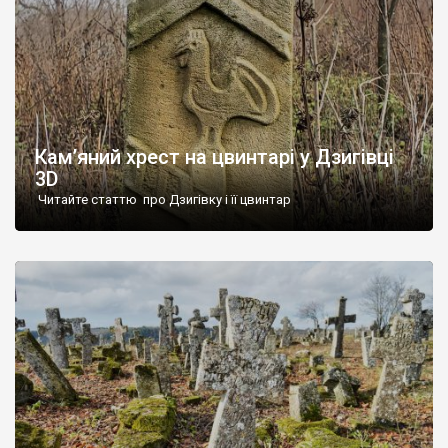
Кам’яний хрест на цвинтарі у Дзигівці
3D
Читайте статтю про Дзигівку і її цвинтар