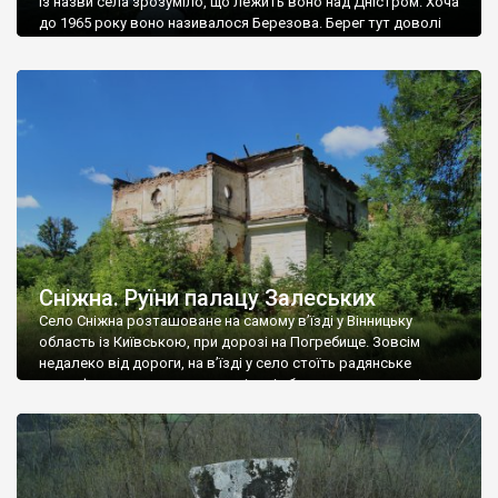
Із назви села зрозуміло, що лежить воно над Дністром. Хоча
до 1965 року воно називалося Березова. Берег тут доволі
високий і крутий, як і майже всюди на Поділлі, але є кілька
грунтових доріг, які збігають аж до самої води – цим
Наддністрянське відрізняється від більшості навколишніх
сіл. У селі є мурована Михайлівська церква. Точної дати […]
Сніжна. Руїни палацу Залеських
Село Сніжна розташоване на самому в’їзді у Вінницьку
область із Київською, при дорозі на Погребище. Зовсім
недалеко від дороги, на в’їзді у село стоїть радянське
рельєфне пано, яке показує жінку і яблуню, а трохи далі, десь
серед дерев, заховалися руїни палацу Залеських. З дороги їх
не видно, але видно дві стареньких колії у траві – […]