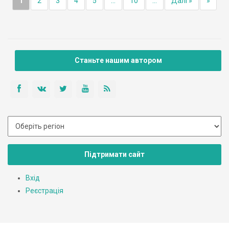
1
2
3
4
5
...
10
...
Далі »
»
Станьте нашим автором
Підтримати сайт
Вхід
Реєстрація