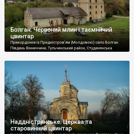
Болган. Червоний млин і таємничий
цвинтар
Прикордонне із Придністров’ям (Молдовою) село Болган.
Південь Вінниччини, Тульчинський район, Студенянська
громада. У селі мешкає близько тисячі осіб. Спочатку ми
дізналися, що у Болгані є величезний захаращений
старовинний цвинтар із кам’яними хрестами. Всі епітафії, які
збереглися, написані кирилицею, церковнослов’янською
мовою. За всіма традиційними ознаками – цвинтар
український. Хрести датуються 19 століттям. У 1924-1940
роках Болган […]
Наддністрянське. Церква та
старовинний цвинтар