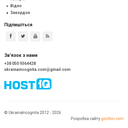
Відео
Закордон
Підпишіться
Зв'язок з нами
+38 050 9364428
ukrainaincognita.com@gmail.com
© UkrainaIncognita 2012 - 2026
Розробка сайту
geotlon.com