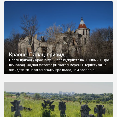
доглянутий, а в іншій суцільна руїна. Руїни палацу Тишкевичів у
Андрушівці, на Вінниччині. Такий стан […]
Красне. Палац-привид
Палац-привид у Красному – нове відкриття на Вінниччині. Про
цей палац, жодної фотографії якого у мережі інтернету ви не
знайдете, як і взагалі згадки про нього, нам розповів
мешканець Самгородка. Палац у Красному вразив не лише
станом руїни і чагарями, які його оточують, але і величчю
навіть у руїні. Можна уявно рекоструювати головний вхід із
[…]