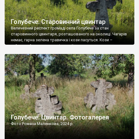
Голубече. Старовинний цвинтар
Величезний респект громаді села Голубече за стан
старовинного цвинтаря, розташованого на околиці. Чагарів
немає, гарна зелена травичка і кози пасуться. Кози –
найкращий регулятор шкідливої, для старих кладовищ,
рослинності. Навесні, коли паростки дерев вкриваються
бруньками, кози ті бруньки обгризають, бо то улюблений
делікатес. На цвинтарі у Голубечому ціла колекція
різноманітних форм хрестів. Село відносно невелике, […]
Голубече. Цвинтар. Фотогалерея
Фото Романа Маленкова, 2024 р.