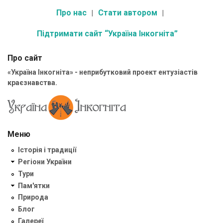
Про нас
Стати автором
Підтримати сайт “Україна Інкогніта”
Про сайт
«Україна Інкогніта» - неприбутковий проект ентузіастів
краєзнавства.
Меню
Історія і традиції
Регіони України
Тури
Пам'ятки
Природа
Блог
Галереї