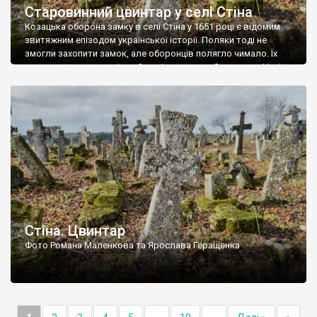
Старовинний цвинтар у селі Стіна
Козацька оборона замку в селі Стіна у 1651 році є відомим
звитяжним епізодом української історії. Поляки тоді не
змогли захопити замок, але оборонців полягло чимало. Їх
поховали на цвинтарі, який тоді називався Замковим. Нині на
місці замку церква із кам’яною огорожею, а цвинтар є. На
ньому чимало хрестів 19 століття, є такі, де епітафії стер […]
Стіна. Цвинтар
Фото Романа Маленкова та Ярослава Геращенка