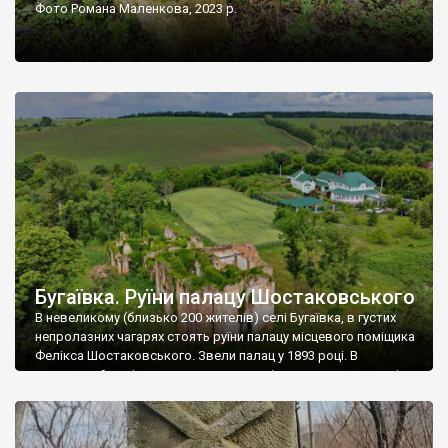
Фото Романа Маленкова, 2023 р.
Бугаївка. Руїни палацу Шостаковського
В невеликому (близько 200 жителів) селі Бугаївка, в густих
непролазних чагарях стоять руїни палацу місцевого поміщика
Фелікса Шостаковського. Звели палац у 1893 році. В
радянський період у ньому спочатку містилася школа, потім
клуб, ще пізніше – гуртожиток. У 60-х роках минулого
століття тут розмістили туберкульозну лікарню. Коли із
палацу виїхала лікарня – ми точно не […]