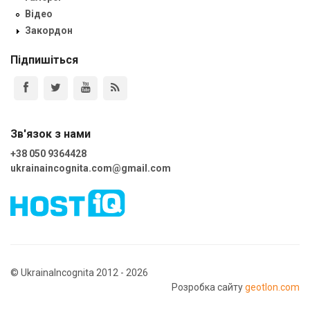
Відео
Закордон
Підпишіться
Зв'язок з нами
+38 050 9364428
ukrainaincognita.com@gmail.com
© UkrainaIncognita 2012 - 2026
Розробка сайту
geotlon.com