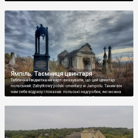
Ямпіль. Таємниця цвинтаря
Табличка і відмітка на карті вказували, що цей цвинтар
польський. Zabytkowy polski cmentarz w Jampolu. Таким він
нам себе відразу і показав: польські надгробки, які можна
віднести до фабричних, польські епітафії… Загалом цвинтар
виявився величезним – порахували площу у GoogleMaps –
виявилося більше семи гектарів. Перше враження про
абсолютну звичайність польського цвинтаря виявилося
оманливим – […]