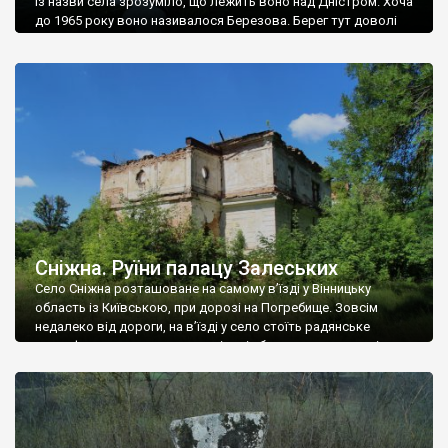
Із назви села зрозуміло, що лежить воно над Дністром. Хоча
до 1965 року воно називалося Березова. Берег тут доволі
високий і крутий, як і майже всюди на Поділлі, але є кілька
грунтових доріг, які збігають аж до самої води – цим
Наддністрянське відрізняється від більшості навколишніх
сіл. У селі є мурована Михайлівська церква. Точної дати […]
Сніжна. Руїни палацу Залеських
Село Сніжна розташоване на самому в’їзді у Вінницьку
область із Київською, при дорозі на Погребище. Зовсім
недалеко від дороги, на в’їзді у село стоїть радянське
рельєфне пано, яке показує жінку і яблуню, а трохи далі, десь
серед дерев, заховалися руїни палацу Залеських. З дороги їх
не видно, але видно дві стареньких колії у траві – […]