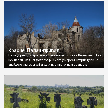
доглянутий, а в іншій суцільна руїна. Руїни палацу Тишкевичів у
Андрушівці, на Вінниччині. Такий стан […]
Красне. Палац-привид
Палац-привид у Красному – нове відкриття на Вінниччині. Про
цей палац, жодної фотографії якого у мережі інтернету ви не
знайдете, як і взагалі згадки про нього, нам розповів
мешканець Самгородка. Палац у Красному вразив не лише
станом руїни і чагарями, які його оточують, але і величчю
навіть у руїні. Можна уявно рекоструювати головний вхід із
[…]