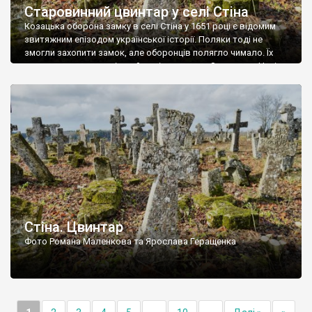
Старовинний цвинтар у селі Стіна
Козацька оборона замку в селі Стіна у 1651 році є відомим
звитяжним епізодом української історії. Поляки тоді не
змогли захопити замок, але оборонців полягло чимало. Їх
поховали на цвинтарі, який тоді називався Замковим. Нині на
місці замку церква із кам’яною огорожею, а цвинтар є. На
ньому чимало хрестів 19 століття, є такі, де епітафії стер […]
Стіна. Цвинтар
Фото Романа Маленкова та Ярослава Геращенка