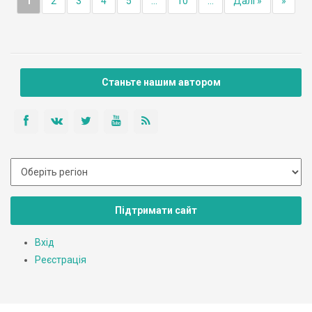
1
2
3
4
5
...
10
...
Далі »
»
Станьте нашим автором
Підтримати сайт
Вхід
Реєстрація