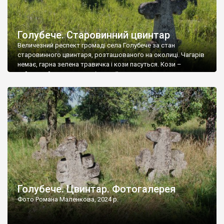
Голубече. Старовинний цвинтар
Величезний респект громаді села Голубече за стан
старовинного цвинтаря, розташованого на околиці. Чагарів
немає, гарна зелена травичка і кози пасуться. Кози –
найкращий регулятор шкідливої, для старих кладовищ,
рослинності. Навесні, коли паростки дерев вкриваються
бруньками, кози ті бруньки обгризають, бо то улюблений
делікатес. На цвинтарі у Голубечому ціла колекція
різноманітних форм хрестів. Село відносно невелике, […]
Голубече. Цвинтар. Фотогалерея
Фото Романа Маленкова, 2024 р.