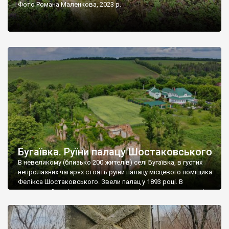
Фото Романа Маленкова, 2023 р.
Бугаївка. Руїни палацу Шостаковського
В невеликому (близько 200 жителів) селі Бугаївка, в густих
непролазних чагарях стоять руїни палацу місцевого поміщика
Фелікса Шостаковського. Звели палац у 1893 році. В
радянський період у ньому спочатку містилася школа, потім
клуб, ще пізніше – гуртожиток. У 60-х роках минулого
століття тут розмістили туберкульозну лікарню. Коли із
палацу виїхала лікарня – ми точно не […]