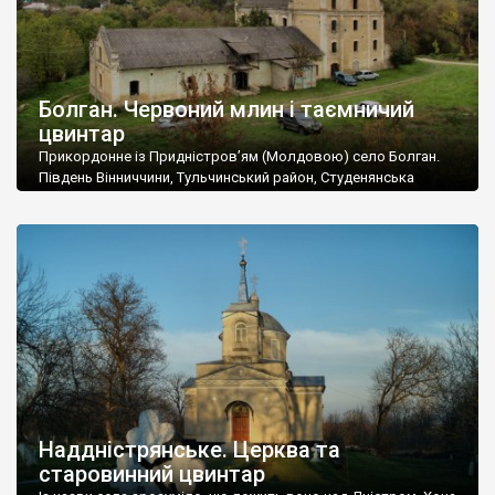
Болган. Червоний млин і таємничий
цвинтар
Прикордонне із Придністров’ям (Молдовою) село Болган.
Південь Вінниччини, Тульчинський район, Студенянська
громада. У селі мешкає близько тисячі осіб. Спочатку ми
дізналися, що у Болгані є величезний захаращений
старовинний цвинтар із кам’яними хрестами. Всі епітафії, які
збереглися, написані кирилицею, церковнослов’янською
мовою. За всіма традиційними ознаками – цвинтар
український. Хрести датуються 19 століттям. У 1924-1940
роках Болган […]
Наддністрянське. Церква та
старовинний цвинтар