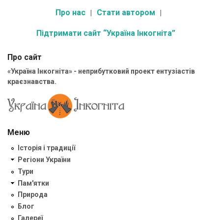
Про нас
Стати автором
Підтримати сайт “Україна Інкогніта”
Про сайт
«Україна Інкогніта» - неприбутковий проект ентузіастів
краєзнавства.
Меню
Історія і традиції
Регіони України
Тури
Пам'ятки
Природа
Блог
Галереї