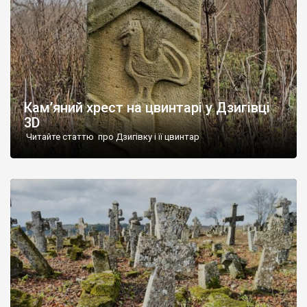
Кам’яний хрест на цвинтарі у Дзигівці
3D
Читайте статтю про Дзигівку і її цвинтар