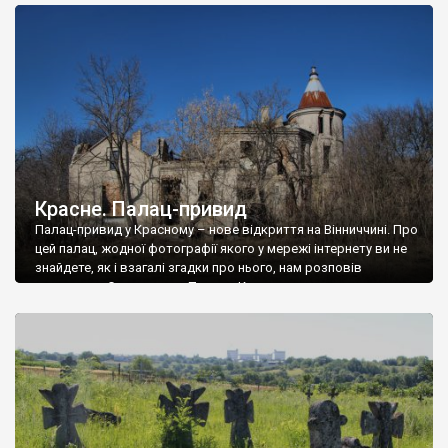
доглянутий, а в іншій суцільна руїна. Руїни палацу Тишкевичів у
Андрушівці, на Вінниччині. Такий стан […]
Красне. Палац-привид
Палац-привид у Красному – нове відкриття на Вінниччині. Про
цей палац, жодної фотографії якого у мережі інтернету ви не
знайдете, як і взагалі згадки про нього, нам розповів
мешканець Самгородка. Палац у Красному вразив не лише
станом руїни і чагарями, які його оточують, але і величчю
навіть у руїні. Можна уявно рекоструювати головний вхід із
[…]