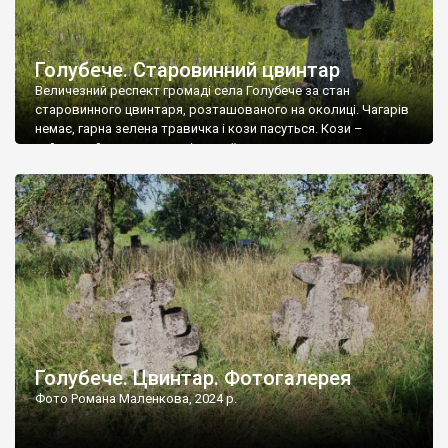
Голубече. Старовинний цвинтар
Величезний респект громаді села Голубече за стан
старовинного цвинтаря, розташованого на околиці. Чагарів
немає, гарна зелена травичка і кози пасуться. Кози –
найкращий регулятор шкідливої, для старих кладовищ,
рослинності. Навесні, коли паростки дерев вкриваються
бруньками, кози ті бруньки обгризають, бо то улюблений
делікатес. На цвинтарі у Голубечому ціла колекція
різноманітних форм хрестів. Село відносно невелике, […]
Голубече. Цвинтар. Фотогалерея
Фото Романа Маленкова, 2024 р.