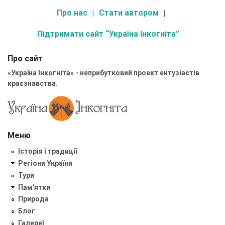
Про нас
Стати автором
Підтримати сайт “Україна Інкогніта”
Про сайт
«Україна Інкогніта» - неприбутковий проект ентузіастів
краєзнавства.
Меню
Історія і традиції
Регіони України
Тури
Пам'ятки
Природа
Блог
Галереї