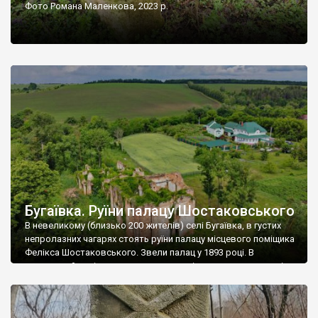
Фото Романа Маленкова, 2023 р.
Бугаївка. Руїни палацу Шостаковського
В невеликому (близько 200 жителів) селі Бугаївка, в густих
непролазних чагарях стоять руїни палацу місцевого поміщика
Фелікса Шостаковського. Звели палац у 1893 році. В
радянський період у ньому спочатку містилася школа, потім
клуб, ще пізніше – гуртожиток. У 60-х роках минулого
століття тут розмістили туберкульозну лікарню. Коли із
палацу виїхала лікарня – ми точно не […]