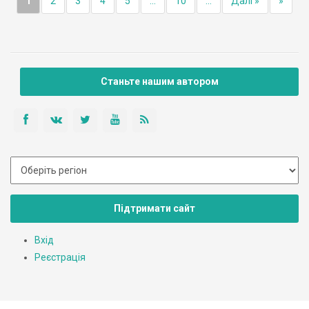
1
2
3
4
5
...
10
...
Далі »
»
Станьте нашим автором
Підтримати сайт
Вхід
Реєстрація