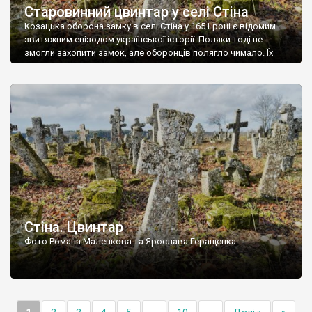
Старовинний цвинтар у селі Стіна
Козацька оборона замку в селі Стіна у 1651 році є відомим
звитяжним епізодом української історії. Поляки тоді не
змогли захопити замок, але оборонців полягло чимало. Їх
поховали на цвинтарі, який тоді називався Замковим. Нині на
місці замку церква із кам’яною огорожею, а цвинтар є. На
ньому чимало хрестів 19 століття, є такі, де епітафії стер […]
Стіна. Цвинтар
Фото Романа Маленкова та Ярослава Геращенка