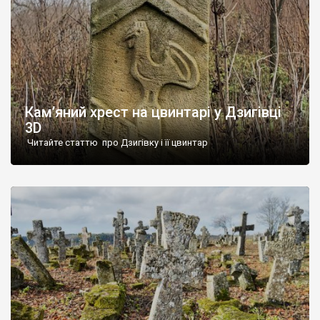
Кам’яний хрест на цвинтарі у Дзигівці
3D
Читайте статтю про Дзигівку і її цвинтар