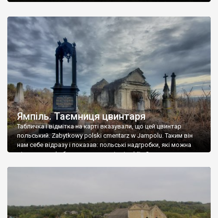
Ямпіль. Таємниця цвинтаря
Табличка і відмітка на карті вказували, що цей цвинтар
польський. Zabytkowy polski cmentarz w Jampolu. Таким він
нам себе відразу і показав: польські надгробки, які можна
віднести до фабричних, польські епітафії… Загалом цвинтар
виявився величезним – порахували площу у GoogleMaps –
виявилося більше семи гектарів. Перше враження про
абсолютну звичайність польського цвинтаря виявилося
оманливим – […]