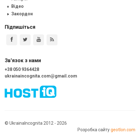
Відео
Закордон
Підпишіться
Зв'язок з нами
+38 050 9364428
ukrainaincognita.com@gmail.com
© UkrainaIncognita 2012 - 2026
Розробка сайту
geotlon.com