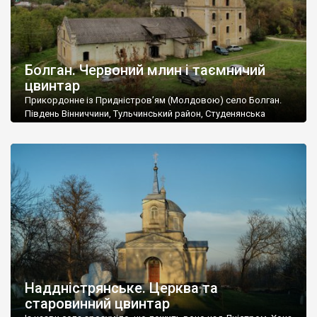
Болган. Червоний млин і таємничий
цвинтар
Прикордонне із Придністров’ям (Молдовою) село Болган.
Південь Вінниччини, Тульчинський район, Студенянська
громада. У селі мешкає близько тисячі осіб. Спочатку ми
дізналися, що у Болгані є величезний захаращений
старовинний цвинтар із кам’яними хрестами. Всі епітафії, які
збереглися, написані кирилицею, церковнослов’янською
мовою. За всіма традиційними ознаками – цвинтар
український. Хрести датуються 19 століттям. У 1924-1940
роках Болган […]
Наддністрянське. Церква та
старовинний цвинтар