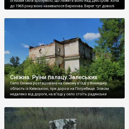
Із назви села зрозуміло, що лежить воно над Дністром. Хоча
до 1965 року воно називалося Березова. Берег тут доволі
високий і крутий, як і майже всюди на Поділлі, але є кілька
грунтових доріг, які збігають аж до самої води – цим
Наддністрянське відрізняється від більшості навколишніх
сіл. У селі є мурована Михайлівська церква. Точної дати […]
Сніжна. Руїни палацу Залеських
Село Сніжна розташоване на самому в’їзді у Вінницьку
область із Київською, при дорозі на Погребище. Зовсім
недалеко від дороги, на в’їзді у село стоїть радянське
рельєфне пано, яке показує жінку і яблуню, а трохи далі, десь
серед дерев, заховалися руїни палацу Залеських. З дороги їх
не видно, але видно дві стареньких колії у траві – […]