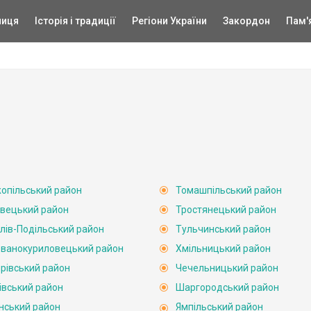
ниця
Історія і традиції
Регіони України
Закордон
Пам'
опільський район
Томашпільський район
вецький район
Тростянецький район
лів-Подільський район
Тульчинський район
ванокуриловецький район
Хмільницький район
рівський район
Чечельницький район
івський район
Шаргородський район
нський район
Ямпільський район