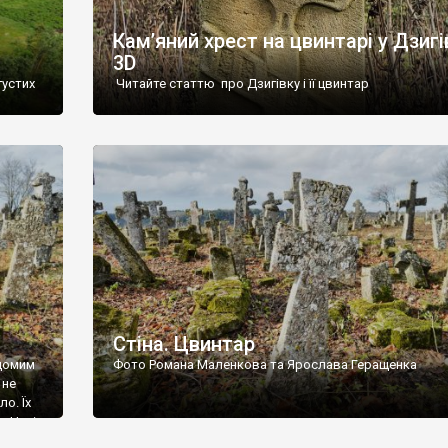
Кам’яний хрест на цвинтарі у Дзигі
3D
густих
Читайте статтю про Дзигівку і її цвинтар
93 році.
ола,
инулого
и із
Стіна. Цвинтар
ідомим
Фото Романа Маленкова та Ярослава Геращенка
 не
о. Їх
. Нині
ар є.