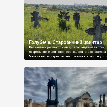
у Андрушівці, на Вінниччині. Такий стан […]
Голубече. Старовинний цвинтар
Величезний респект громаді села Голубече за стан
старовинного цвинтаря, розташованого на околиці.
Чагарів немає, гарна зелена травичка і кози пасутьс
– найкращий регулятор шкідливої, для старих клад
рослинності. Навесні, коли паростки дерев вкрива
бруньками, кози ті бруньки обгризають, бо то улюбл
делікатес. На цвинтарі у Голубечому ціла колекція
різноманітних форм хрестів. Село відносно невелике,