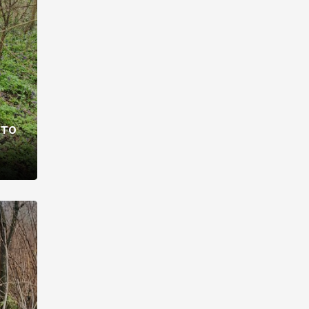
раві –
ото