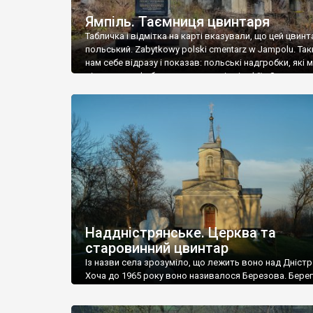
Ямпіль. Таємниця цвинтаря
Табличка і відмітка на карті вказували, що цей цвинт
польський. Zabytkowy polski cmentarz w Jampolu. Так
нам себе відразу і показав: польські надгробки, які
віднести до фабричних, польські епітафії… Загалом 
виявився величезним – порахували площу у Google
виявилося більше семи гектарів. Перше враження п
абсолютну звичайність польського цвинтаря вияви
оманливим – […]
Наддністрянське. Церква та
старовинний цвинтар
Із назви села зрозуміло, що лежить воно над Дністр
Хоча до 1965 року воно називалося Березова. Берег
доволі високий і крутий, як і майже всюди на Поділлі
кілька грунтових доріг, які збігають аж до самої вод