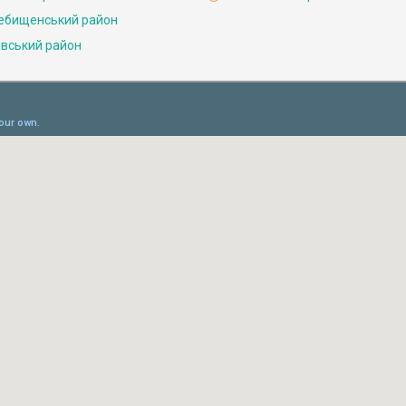
ебищенський район
івський район