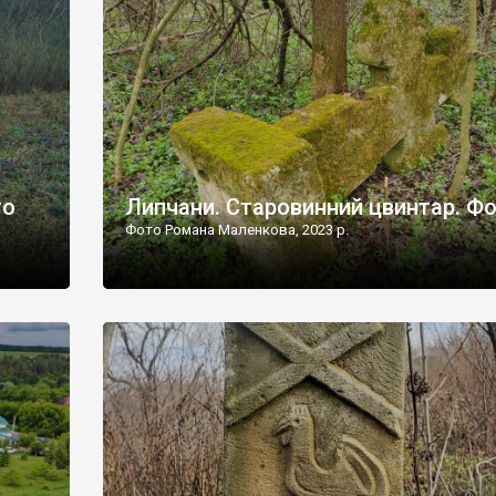
дороги їх не видно, але видно дві стареньких колії у т
лишніх
[…]
ати […]
то
Липчани. Старовинний цвинтар. Ф
Фото Романа Маленкова, 2023 р.