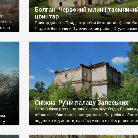
Болган. Червоний млин і таємничи
цвинтар
ар
им він
Прикордонне із Придністров’ям (Молдовою) село Бо
 можна
Південь Вінниччини, Тульчинський район, Студенянськ
цвинтар
громада. У селі мешкає близько тисячі осіб. Спочатку
Maps –
дізналися, що у Болгані є величезний захаращений
ро
старовинний цвинтар із кам’яними хрестами. Всі епітафі
лося
збереглися, написані кирилицею, церковнослов’янсь
мовою. За всіма традиційними ознаками – цвинтар
український. Хрести датуються 19 століттям. У 1924-1
роках Болган […]
Сніжна. Руїни палацу Залеських
Село Сніжна розташоване на самому в’їзді у Вінницьк
область із Київською, при дорозі на Погребище. Зовс
ом.
недалеко від дороги, на в’їзді у село стоїть радянське
 тут
рельєфне пано, яке показує жінку і яблуню, а трохи дал
, але є
десь серед дерев, заховалися руїни палацу Залеських.
и – цим