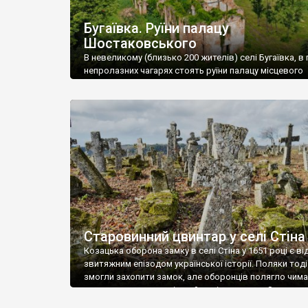
Бугаївка. Руїни палацу
Шостаковського
В невеликому (близько 200 жителів) селі Бугаївка, в 
непролазних чагарях стоять руїни палацу місцевого
поміщика Фелікса Шостаковського. Звели палац у 18
В радянський період у ньому спочатку містилася шк
потім клуб, ще пізніше – гуртожиток. У 60-х роках м
століття тут розмістили туберкульозну лікарню. Кол
палацу виїхала лікарня – ми точно не […]
Старовинний цвинтар у селі Стіна
Козацька оборона замку в селі Стіна у 1651 році є в
звитяжним епізодом української історії. Поляки тоді
змогли захопити замок, але оборонців полягло чимал
поховали на цвинтарі, який тоді називався Замковим
на місці замку церква із кам’яною огорожею, а цвинт