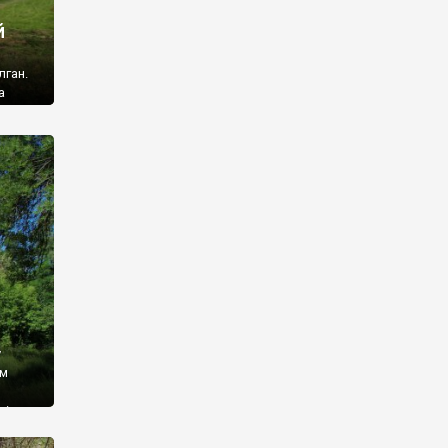
й
лган.
а
 ми
ї, які
кою
940
у
ім
і,
 З