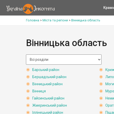
Крам
Головна
>
Міста та регіони
>
Вінницька область
Вінницька область
Барський район
Криж
Бершадський район
Липо
Вінницький район
Моги
Вінниця
Муро
Гайсинський район
Неми
Жмеринський район
Орат
Іллінецький район
Піща