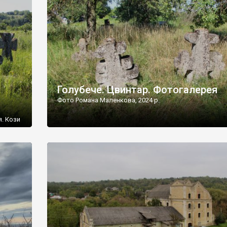
[…]
Голубече. Цвинтар. Фотогалерея
Фото Романа Маленкова, 2024 р.
я. Кози
овищ,
ються
ений
 […]