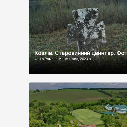
Наддністрянське відрізняється від більшості навко
сіл. У селі є мурована Михайлівська церква. Точної д
Козлів. Старовинний цвинтар. Фо
Фото Романа Маленкова, 2023 р.