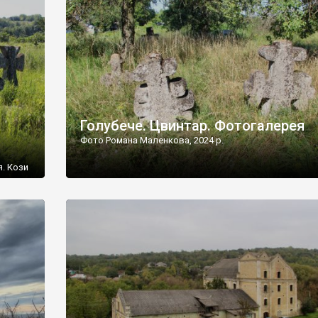
[…]
Голубече. Цвинтар. Фотогалерея
Фото Романа Маленкова, 2024 р.
я. Кози
овищ,
ються
ений
 […]