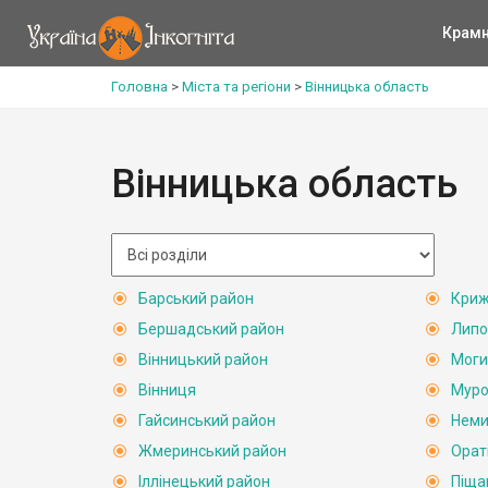
Крам
Головна
>
Міста та регіони
>
Вінницька область
Вінницька область
Барський район
Криж
Бершадський район
Липо
Вінницький район
Моги
Вінниця
Муро
Гайсинський район
Неми
Жмеринський район
Орат
Іллінецький район
Піща