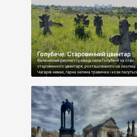
у Андрушівці, на Вінниччині. Такий стан […]
Голубече. Старовинний цвинтар
Величезний респект громаді села Голубече за стан
старовинного цвинтаря, розташованого на околиці.
Чагарів немає, гарна зелена травичка і кози пасутьс
– найкращий регулятор шкідливої, для старих клад
рослинності. Навесні, коли паростки дерев вкрива
бруньками, кози ті бруньки обгризають, бо то улюбл
делікатес. На цвинтарі у Голубечому ціла колекція
різноманітних форм хрестів. Село відносно невелике,