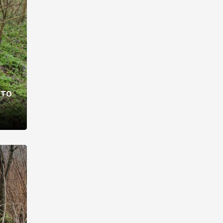
раві –
ото