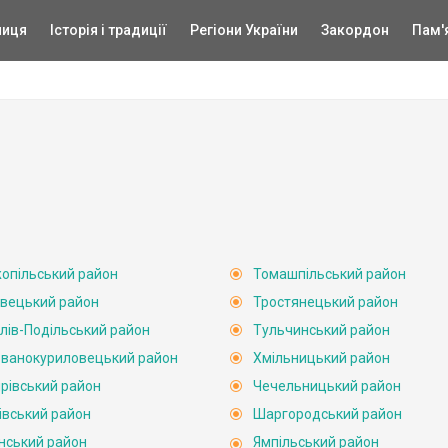
ниця
Історія і традиції
Регіони України
Закордон
Пам'
опільський район
Томашпільський район
вецький район
Тростянецький район
лів-Подільський район
Тульчинський район
ванокуриловецький район
Хмільницький район
рівський район
Чечельницький район
івський район
Шаргородський район
нський район
Ямпільський район