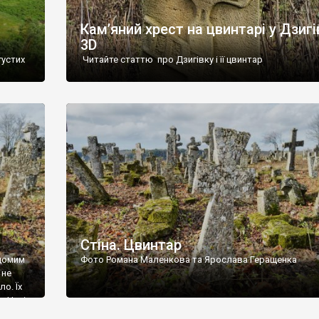
Кам’яний хрест на цвинтарі у Дзигі
3D
густих
Читайте статтю про Дзигівку і її цвинтар
93 році.
ола,
инулого
и із
Стіна. Цвинтар
ідомим
Фото Романа Маленкова та Ярослава Геращенка
 не
о. Їх
. Нині
ар є.