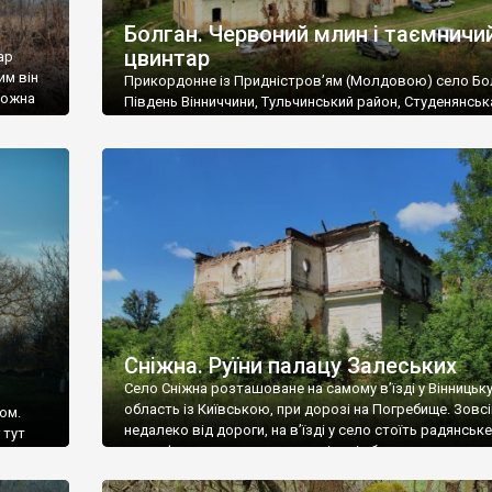
Болган. Червоний млин і таємничи
цвинтар
ар
им він
Прикордонне із Придністров’ям (Молдовою) село Бо
 можна
Південь Вінниччини, Тульчинський район, Студенянськ
цвинтар
громада. У селі мешкає близько тисячі осіб. Спочатку
Maps –
дізналися, що у Болгані є величезний захаращений
ро
старовинний цвинтар із кам’яними хрестами. Всі епітафі
лося
збереглися, написані кирилицею, церковнослов’янсь
мовою. За всіма традиційними ознаками – цвинтар
український. Хрести датуються 19 століттям. У 1924-1
роках Болган […]
Сніжна. Руїни палацу Залеських
Село Сніжна розташоване на самому в’їзді у Вінницьк
область із Київською, при дорозі на Погребище. Зовс
ом.
недалеко від дороги, на в’їзді у село стоїть радянське
 тут
рельєфне пано, яке показує жінку і яблуню, а трохи дал
, але є
десь серед дерев, заховалися руїни палацу Залеських.
и – цим