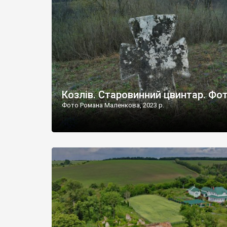
Наддністрянське відрізняється від більшості навко
сіл. У селі є мурована Михайлівська церква. Точної д
Козлів. Старовинний цвинтар. Фо
Фото Романа Маленкова, 2023 р.