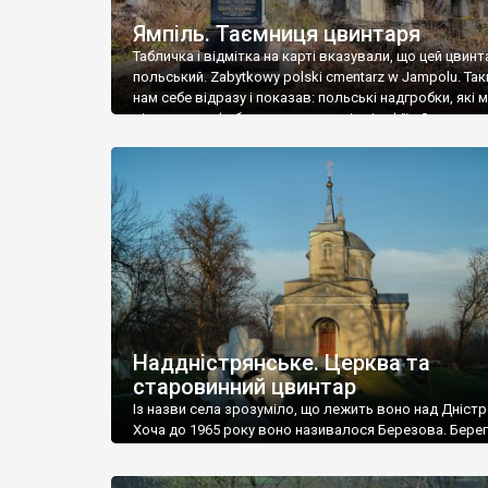
Ямпіль. Таємниця цвинтаря
Табличка і відмітка на карті вказували, що цей цвинт
польський. Zabytkowy polski cmentarz w Jampolu. Так
нам себе відразу і показав: польські надгробки, які
віднести до фабричних, польські епітафії… Загалом 
виявився величезним – порахували площу у Google
виявилося більше семи гектарів. Перше враження п
абсолютну звичайність польського цвинтаря вияви
оманливим – […]
Наддністрянське. Церква та
старовинний цвинтар
Із назви села зрозуміло, що лежить воно над Дністр
Хоча до 1965 року воно називалося Березова. Берег
доволі високий і крутий, як і майже всюди на Поділлі
кілька грунтових доріг, які збігають аж до самої вод