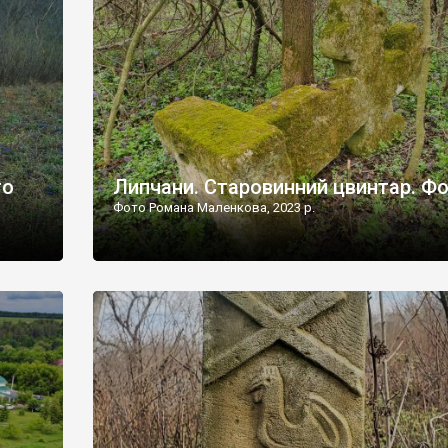
дороги їх не видно, але видно дві стареньких колії у т
лишніх
[…]
ати […]
то
Липчани. Старовинний цвинтар. Ф
Фото Романа Маленкова, 2023 р.