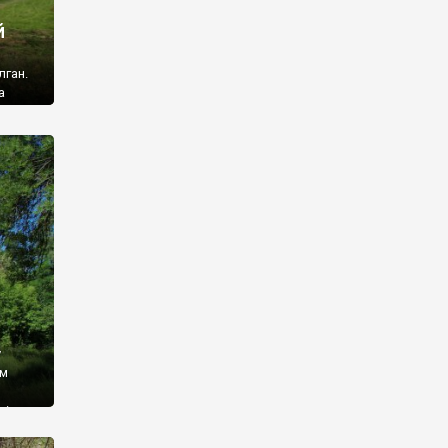
й
лган.
а
 ми
ї, які
кою
940
у
ім
і,
 З