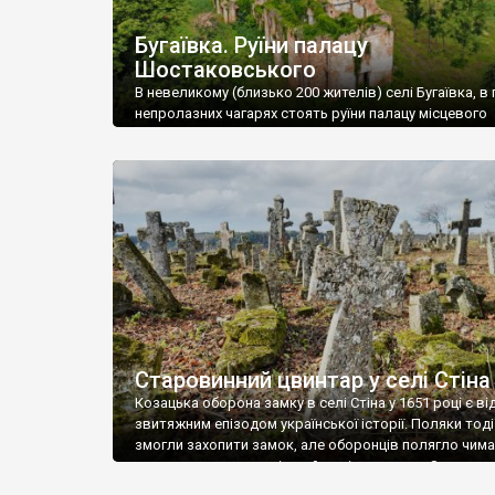
Бугаївка. Руїни палацу
Шостаковського
В невеликому (близько 200 жителів) селі Бугаївка, в 
непролазних чагарях стоять руїни палацу місцевого
поміщика Фелікса Шостаковського. Звели палац у 18
В радянський період у ньому спочатку містилася шк
потім клуб, ще пізніше – гуртожиток. У 60-х роках м
століття тут розмістили туберкульозну лікарню. Кол
палацу виїхала лікарня – ми точно не […]
Старовинний цвинтар у селі Стіна
Козацька оборона замку в селі Стіна у 1651 році є в
звитяжним епізодом української історії. Поляки тоді
змогли захопити замок, але оборонців полягло чимал
поховали на цвинтарі, який тоді називався Замковим
на місці замку церква із кам’яною огорожею, а цвинт