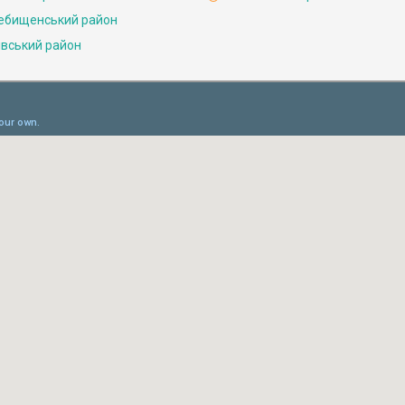
ебищенський район
івський район