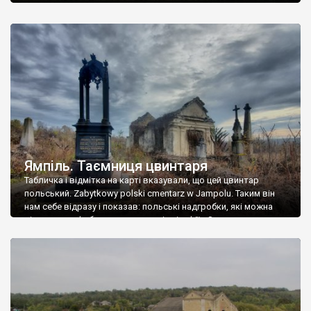
Ямпіль. Таємниця цвинтаря
Табличка і відмітка на карті вказували, що цей цвинтар
польський. Zabytkowy polski cmentarz w Jampolu. Таким він
нам себе відразу і показав: польські надгробки, які можна
віднести до фабричних, польські епітафії… Загалом цвинтар
виявився величезним – порахували площу у GoogleMaps –
виявилося більше семи гектарів. Перше враження про
абсолютну звичайність польського цвинтаря виявилося
оманливим – […]