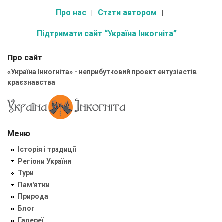
Про нас
Стати автором
Підтримати сайт “Україна Інкогніта”
Про сайт
«Україна Інкогніта» - неприбутковий проект ентузіастів
краєзнавства.
Меню
Історія і традиції
Регіони України
Тури
Пам'ятки
Природа
Блог
Галереї