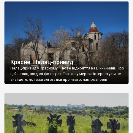
доглянутий, а в іншій суцільна руїна. Руїни палацу Тишкевичів у
Андрушівці, на Вінниччині. Такий стан […]
Красне. Палац-привид
Палац-привид у Красному – нове відкриття на Вінниччині. Про
цей палац, жодної фотографії якого у мережі інтернету ви не
знайдете, як і взагалі згадки про нього, нам розповів
мешканець Самгородка. Палац у Красному вразив не лише
станом руїни і чагарями, які його оточують, але і величчю
навіть у руїні. Можна уявно рекоструювати головний вхід із
[…]