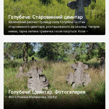
Голубече. Старовинний цвинтар
Величезний респект громаді села Голубече за стан
старовинного цвинтаря, розташованого на околиці. Чагарів
немає, гарна зелена травичка і кози пасуться. Кози –
найкращий регулятор шкідливої, для старих кладовищ,
рослинності. Навесні, коли паростки дерев вкриваються
бруньками, кози ті бруньки обгризають, бо то улюблений
делікатес. На цвинтарі у Голубечому ціла колекція
різноманітних форм хрестів. Село відносно невелике, […]
Голубече. Цвинтар. Фотогалерея
Фото Романа Маленкова, 2024 р.