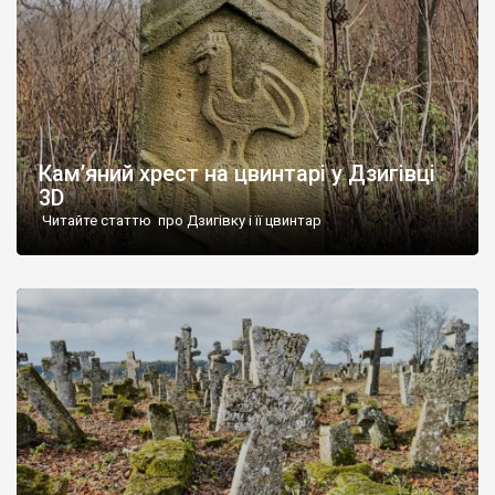
Кам’яний хрест на цвинтарі у Дзигівці
3D
Читайте статтю про Дзигівку і її цвинтар