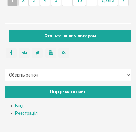
1
2
3
4
5
...
10
...
Далі »
»
Станьте нашим автором
Підтримати сайт
Вхід
Реєстрація