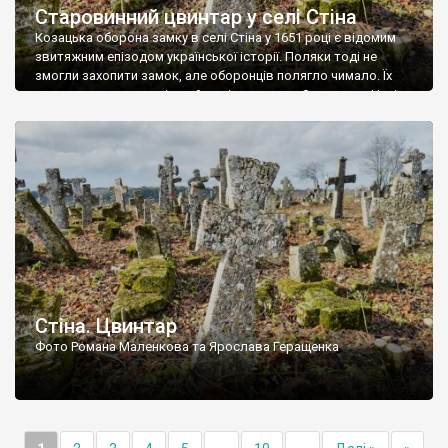
Старовинний цвинтар у селі Стіна
Козацька оборона замку в селі Стіна у 1651 році є відомим
звитяжним епізодом української історії. Поляки тоді не
змогли захопити замок, але оборонців полягло чимало. Їх
поховали на цвинтарі, який тоді називався Замковим. Нині на
місці замку церква із кам’яною огорожею, а цвинтар є. На
ньому чимало хрестів 19 століття, є такі, де епітафії стер […]
Стіна. Цвинтар
Фото Романа Маленкова та Ярослава Геращенка