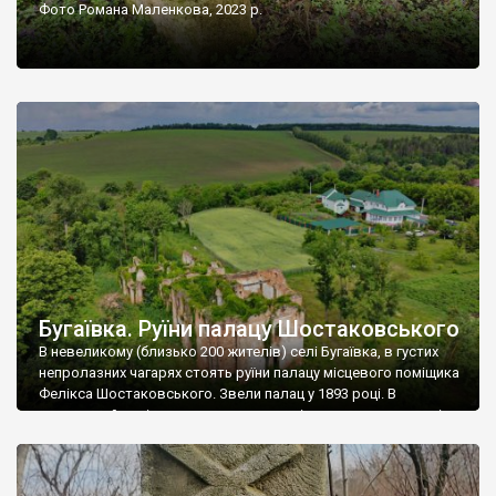
Фото Романа Маленкова, 2023 р.
Бугаївка. Руїни палацу Шостаковського
В невеликому (близько 200 жителів) селі Бугаївка, в густих
непролазних чагарях стоять руїни палацу місцевого поміщика
Фелікса Шостаковського. Звели палац у 1893 році. В
радянський період у ньому спочатку містилася школа, потім
клуб, ще пізніше – гуртожиток. У 60-х роках минулого
століття тут розмістили туберкульозну лікарню. Коли із
палацу виїхала лікарня – ми точно не […]