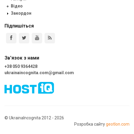
Відео
Закордон
Підпишіться
Зв'язок з нами
+38 050 9364428
ukrainaincognita.com@gmail.com
© UkrainaIncognita 2012 - 2026
Розробка сайту
geotlon.com