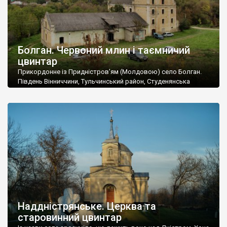
Болган. Червоний млин і таємничий
цвинтар
Прикордонне із Придністров’ям (Молдовою) село Болган.
Південь Вінниччини, Тульчинський район, Студенянська
громада. У селі мешкає близько тисячі осіб. Спочатку ми
дізналися, що у Болгані є величезний захаращений
старовинний цвинтар із кам’яними хрестами. Всі епітафії, які
збереглися, написані кирилицею, церковнослов’янською
мовою. За всіма традиційними ознаками – цвинтар
український. Хрести датуються 19 століттям. У 1924-1940
роках Болган […]
Наддністрянське. Церква та
старовинний цвинтар