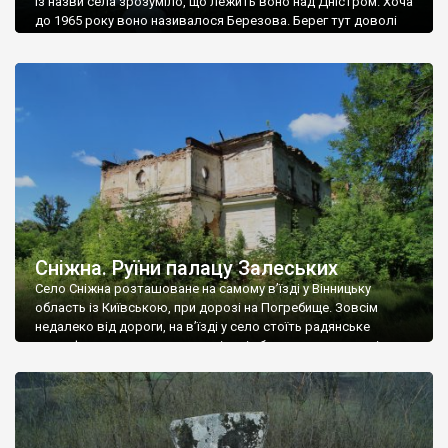
Із назви села зрозуміло, що лежить воно над Дністром. Хоча
до 1965 року воно називалося Березова. Берег тут доволі
високий і крутий, як і майже всюди на Поділлі, але є кілька
грунтових доріг, які збігають аж до самої води – цим
Наддністрянське відрізняється від більшості навколишніх
сіл. У селі є мурована Михайлівська церква. Точної дати […]
Сніжна. Руїни палацу Залеських
Село Сніжна розташоване на самому в’їзді у Вінницьку
область із Київською, при дорозі на Погребище. Зовсім
недалеко від дороги, на в’їзді у село стоїть радянське
рельєфне пано, яке показує жінку і яблуню, а трохи далі, десь
серед дерев, заховалися руїни палацу Залеських. З дороги їх
не видно, але видно дві стареньких колії у траві – […]