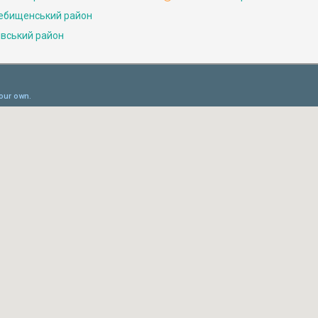
ебищенський район
івський район