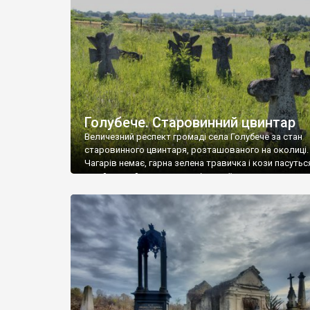
у Андрушівці, на Вінниччині. Такий стан […]
Голубече. Старовинний цвинтар
Величезний респект громаді села Голубече за стан
старовинного цвинтаря, розташованого на околиці.
Чагарів немає, гарна зелена травичка і кози пасутьс
– найкращий регулятор шкідливої, для старих клад
рослинності. Навесні, коли паростки дерев вкрива
бруньками, кози ті бруньки обгризають, бо то улюбл
делікатес. На цвинтарі у Голубечому ціла колекція
різноманітних форм хрестів. Село відносно невелике,