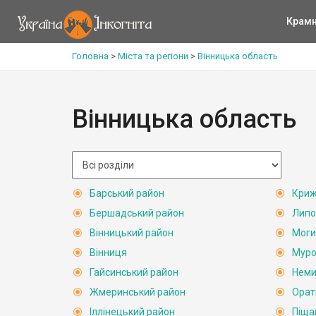
Крам
Головна
>
Міста та регіони
>
Вінницька область
Вінницька область
Барський район
Криж
Бершадський район
Липо
Вінницький район
Моги
Вінниця
Муро
Гайсинський район
Неми
Жмеринський район
Орат
Іллінецький район
Піща