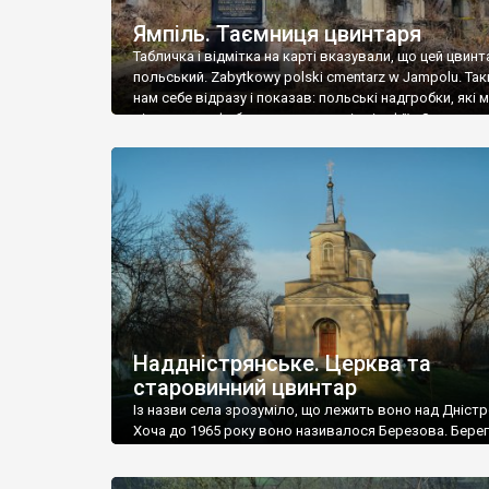
Ямпіль. Таємниця цвинтаря
Табличка і відмітка на карті вказували, що цей цвинт
польський. Zabytkowy polski cmentarz w Jampolu. Так
нам себе відразу і показав: польські надгробки, які
віднести до фабричних, польські епітафії… Загалом 
виявився величезним – порахували площу у Google
виявилося більше семи гектарів. Перше враження п
абсолютну звичайність польського цвинтаря вияви
оманливим – […]
Наддністрянське. Церква та
старовинний цвинтар
Із назви села зрозуміло, що лежить воно над Дністр
Хоча до 1965 року воно називалося Березова. Берег
доволі високий і крутий, як і майже всюди на Поділлі
кілька грунтових доріг, які збігають аж до самої вод