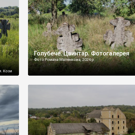
[…]
Голубече. Цвинтар. Фотогалерея
Фото Романа Маленкова, 2024 р.
я. Кози
овищ,
ються
ений
 […]