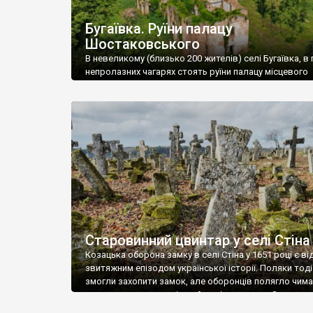
Бугаївка. Руїни палацу
Шостаковського
В невеликому (близько 200 жителів) селі Бугаївка, в 
непролазних чагарях стоять руїни палацу місцевого
поміщика Фелікса Шостаковського. Звели палац у 18
В радянський період у ньому спочатку містилася шк
потім клуб, ще пізніше – гуртожиток. У 60-х роках м
століття тут розмістили туберкульозну лікарню. Кол
палацу виїхала лікарня – ми точно не […]
Старовинний цвинтар у селі Стіна
Козацька оборона замку в селі Стіна у 1651 році є в
звитяжним епізодом української історії. Поляки тоді
змогли захопити замок, але оборонців полягло чимал
поховали на цвинтарі, який тоді називався Замковим
на місці замку церква із кам’яною огорожею, а цвинт