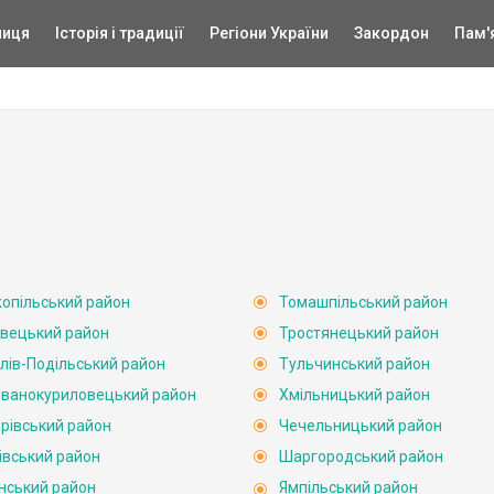
ниця
Історія і традиції
Регіони України
Закордон
Пам'
опільський район
Томашпільський район
вецький район
Тростянецький район
лів-Подільський район
Тульчинський район
ванокуриловецький район
Хмільницький район
рівський район
Чечельницький район
івський район
Шаргородський район
нський район
Ямпільський район