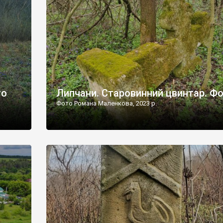
дороги їх не видно, але видно дві стареньких колії у т
лишніх
[…]
ати […]
то
Липчани. Старовинний цвинтар. Ф
Фото Романа Маленкова, 2023 р.