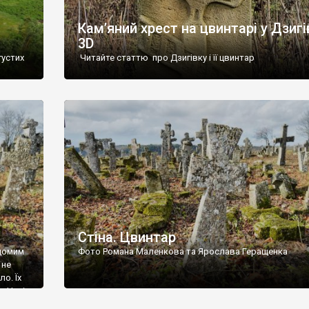
Кам’яний хрест на цвинтарі у Дзигі
3D
густих
Читайте статтю про Дзигівку і її цвинтар
93 році.
ола,
инулого
и із
Стіна. Цвинтар
ідомим
Фото Романа Маленкова та Ярослава Геращенка
 не
о. Їх
. Нині
ар є.