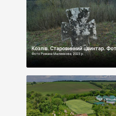
Наддністрянське відрізняється від більшості навко
сіл. У селі є мурована Михайлівська церква. Точної д
Козлів. Старовинний цвинтар. Фо
Фото Романа Маленкова, 2023 р.