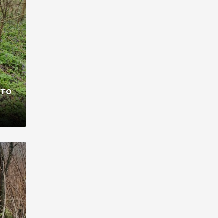
раві –
ото