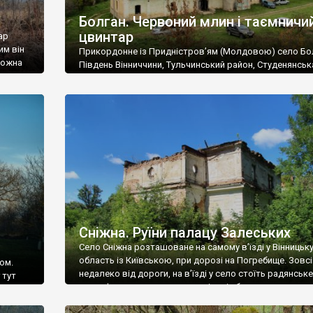
Болган. Червоний млин і таємничи
цвинтар
ар
им він
Прикордонне із Придністров’ям (Молдовою) село Бо
 можна
Південь Вінниччини, Тульчинський район, Студенянськ
цвинтар
громада. У селі мешкає близько тисячі осіб. Спочатку
Maps –
дізналися, що у Болгані є величезний захаращений
ро
старовинний цвинтар із кам’яними хрестами. Всі епітафі
лося
збереглися, написані кирилицею, церковнослов’янсь
мовою. За всіма традиційними ознаками – цвинтар
український. Хрести датуються 19 століттям. У 1924-1
роках Болган […]
Сніжна. Руїни палацу Залеських
Село Сніжна розташоване на самому в’їзді у Вінницьк
область із Київською, при дорозі на Погребище. Зовс
ом.
недалеко від дороги, на в’їзді у село стоїть радянське
 тут
рельєфне пано, яке показує жінку і яблуню, а трохи дал
, але є
десь серед дерев, заховалися руїни палацу Залеських.
и – цим