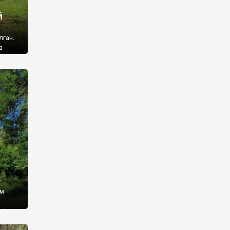
й
лган.
а
 ми
ї, які
кою
940
у
ім
і,
 З