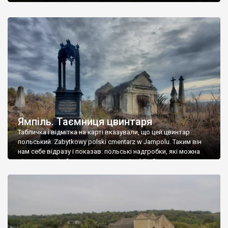
Ямпіль. Таємниця цвинтаря
Табличка і відмітка на карті вказували, що цей цвинтар
польський. Zabytkowy polski cmentarz w Jampolu. Таким він
нам себе відразу і показав: польські надгробки, які можна
віднести до фабричних, польські епітафії… Загалом цвинтар
виявився величезним – порахували площу у GoogleMaps –
виявилося більше семи гектарів. Перше враження про
абсолютну звичайність польського цвинтаря виявилося
оманливим – […]