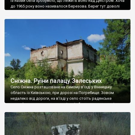
Із назви села зрозуміло, що лежить воно над Дністром. Хоча
до 1965 року воно називалося Березова. Берег тут доволі
високий і крутий, як і майже всюди на Поділлі, але є кілька
грунтових доріг, які збігають аж до самої води – цим
Наддністрянське відрізняється від більшості навколишніх
сіл. У селі є мурована Михайлівська церква. Точної дати […]
Сніжна. Руїни палацу Залеських
Село Сніжна розташоване на самому в’їзді у Вінницьку
область із Київською, при дорозі на Погребище. Зовсім
недалеко від дороги, на в’їзді у село стоїть радянське
рельєфне пано, яке показує жінку і яблуню, а трохи далі, десь
серед дерев, заховалися руїни палацу Залеських. З дороги їх
не видно, але видно дві стареньких колії у траві – […]