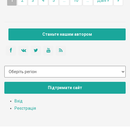
1
2
3
4
5
...
10
...
Далі »
»
Станьте нашим автором
Підтримати сайт
Вхід
Реєстрація