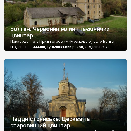
Болган. Червоний млин і таємничий
цвинтар
Прикордонне із Придністров’ям (Молдовою) село Болган.
Південь Вінниччини, Тульчинський район, Студенянська
громада. У селі мешкає близько тисячі осіб. Спочатку ми
дізналися, що у Болгані є величезний захаращений
старовинний цвинтар із кам’яними хрестами. Всі епітафії, які
збереглися, написані кирилицею, церковнослов’янською
мовою. За всіма традиційними ознаками – цвинтар
український. Хрести датуються 19 століттям. У 1924-1940
роках Болган […]
Наддністрянське. Церква та
старовинний цвинтар