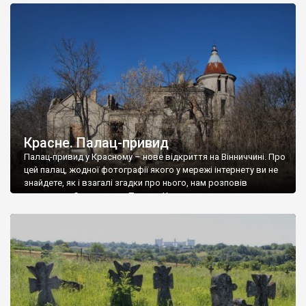
доглянутий, а в іншій суцільна руїна. Руїни палацу Тишкевичів у
Андрушівці, на Вінниччині. Такий стан […]
Красне. Палац-привид
Палац-привид у Красному – нове відкриття на Вінниччині. Про
цей палац, жодної фотографії якого у мережі інтернету ви не
знайдете, як і взагалі згадки про нього, нам розповів
мешканець Самгородка. Палац у Красному вразив не лише
станом руїни і чагарями, які його оточують, але і величчю
навіть у руїні. Можна уявно рекоструювати головний вхід із
[…]