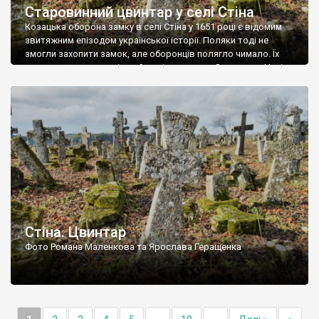
Старовинний цвинтар у селі Стіна
Козацька оборона замку в селі Стіна у 1651 році є відомим
звитяжним епізодом української історії. Поляки тоді не
змогли захопити замок, але оборонців полягло чимало. Їх
поховали на цвинтарі, який тоді називався Замковим. Нині на
місці замку церква із кам’яною огорожею, а цвинтар є. На
ньому чимало хрестів 19 століття, є такі, де епітафії стер […]
Стіна. Цвинтар
Фото Романа Маленкова та Ярослава Геращенка