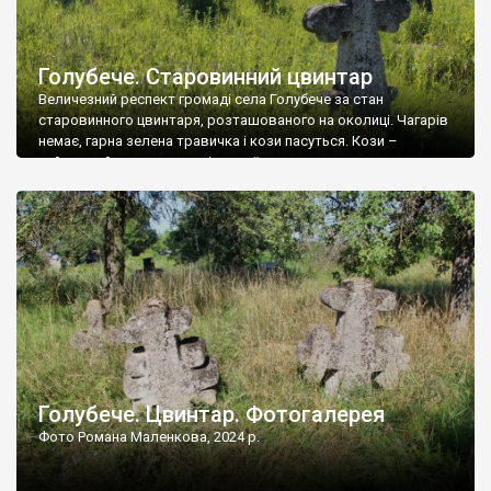
Голубече. Старовинний цвинтар
Величезний респект громаді села Голубече за стан
старовинного цвинтаря, розташованого на околиці. Чагарів
немає, гарна зелена травичка і кози пасуться. Кози –
найкращий регулятор шкідливої, для старих кладовищ,
рослинності. Навесні, коли паростки дерев вкриваються
бруньками, кози ті бруньки обгризають, бо то улюблений
делікатес. На цвинтарі у Голубечому ціла колекція
різноманітних форм хрестів. Село відносно невелике, […]
Голубече. Цвинтар. Фотогалерея
Фото Романа Маленкова, 2024 р.