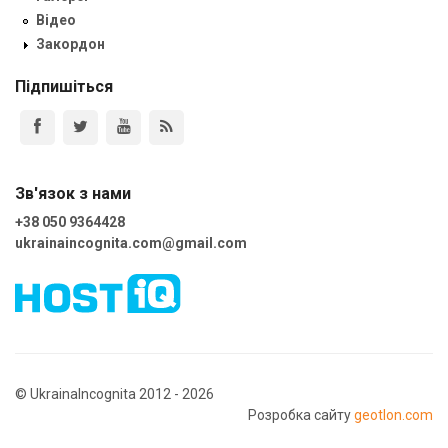
Відео
Закордон
Підпишіться
Зв'язок з нами
+38 050 9364428
ukrainaincognita.com@gmail.com
© UkrainaIncognita 2012 - 2026
Розробка сайту
geotlon.com