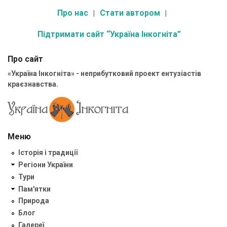
Про нас
Стати автором
Підтримати сайт “Україна Інкогніта”
Про сайт
«Україна Інкогніта» - неприбутковий проект ентузіастів
краєзнавства.
Меню
Історія і традиції
Регіони України
Тури
Пам'ятки
Природа
Блог
Галереї