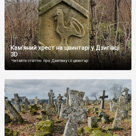
Кам’яний хрест на цвинтарі у Дзигівці
3D
Читайте статтю про Дзигівку і її цвинтар