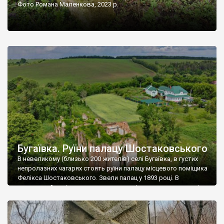
Фото Романа Маленкова, 2023 р.
Бугаївка. Руїни палацу Шостаковського
В невеликому (близько 200 жителів) селі Бугаївка, в густих
непролазних чагарях стоять руїни палацу місцевого поміщика
Фелікса Шостаковського. Звели палац у 1893 році. В
радянський період у ньому спочатку містилася школа, потім
клуб, ще пізніше – гуртожиток. У 60-х роках минулого
століття тут розмістили туберкульозну лікарню. Коли із
палацу виїхала лікарня – ми точно не […]