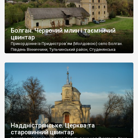
Болган. Червоний млин і таємничий
цвинтар
Прикордонне із Придністров’ям (Молдовою) село Болган.
Південь Вінниччини, Тульчинський район, Студенянська
громада. У селі мешкає близько тисячі осіб. Спочатку ми
дізналися, що у Болгані є величезний захаращений
старовинний цвинтар із кам’яними хрестами. Всі епітафії, які
збереглися, написані кирилицею, церковнослов’янською
мовою. За всіма традиційними ознаками – цвинтар
український. Хрести датуються 19 століттям. У 1924-1940
роках Болган […]
Наддністрянське. Церква та
старовинний цвинтар