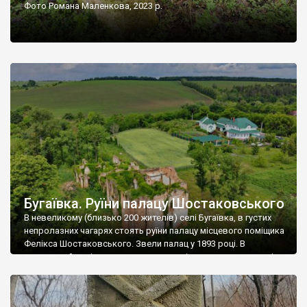
Фото Романа Маленкова, 2023 р.
Бугаївка. Руїни палацу Шостаковського
В невеликому (близько 200 жителів) селі Бугаївка, в густих
непролазних чагарях стоять руїни палацу місцевого поміщика
Фелікса Шостаковського. Звели палац у 1893 році. В
радянський період у ньому спочатку містилася школа, потім
клуб, ще пізніше – гуртожиток. У 60-х роках минулого
століття тут розмістили туберкульозну лікарню. Коли із
палацу виїхала лікарня – ми точно не […]