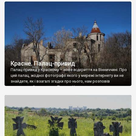
доглянутий, а в іншій суцільна руїна. Руїни палацу Тишкевичів у
Андрушівці, на Вінниччині. Такий стан […]
Красне. Палац-привид
Палац-привид у Красному – нове відкриття на Вінниччині. Про
цей палац, жодної фотографії якого у мережі інтернету ви не
знайдете, як і взагалі згадки про нього, нам розповів
мешканець Самгородка. Палац у Красному вразив не лише
станом руїни і чагарями, які його оточують, але і величчю
навіть у руїні. Можна уявно рекоструювати головний вхід із
[…]