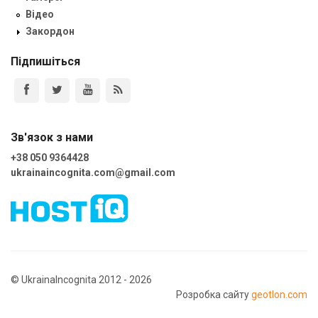
Відео
Закордон
Підпишіться
Зв'язок з нами
+38 050 9364428
ukrainaincognita.com@gmail.com
© UkrainaIncognita 2012 - 2026
Розробка сайту
geotlon.com