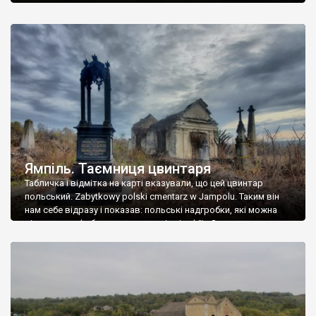
Ямпіль. Таємниця цвинтаря
Табличка і відмітка на карті вказували, що цей цвинтар
польський. Zabytkowy polski cmentarz w Jampolu. Таким він
нам себе відразу і показав: польські надгробки, які можна
віднести до фабричних, польські епітафії… Загалом цвинтар
виявився величезним – порахували площу у GoogleMaps –
виявилося більше семи гектарів. Перше враження про
абсолютну звичайність польського цвинтаря виявилося
оманливим – […]