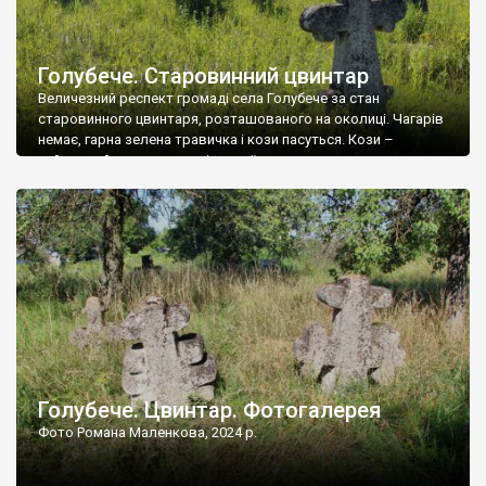
Голубече. Старовинний цвинтар
Величезний респект громаді села Голубече за стан
старовинного цвинтаря, розташованого на околиці. Чагарів
немає, гарна зелена травичка і кози пасуться. Кози –
найкращий регулятор шкідливої, для старих кладовищ,
рослинності. Навесні, коли паростки дерев вкриваються
бруньками, кози ті бруньки обгризають, бо то улюблений
делікатес. На цвинтарі у Голубечому ціла колекція
різноманітних форм хрестів. Село відносно невелике, […]
Голубече. Цвинтар. Фотогалерея
Фото Романа Маленкова, 2024 р.