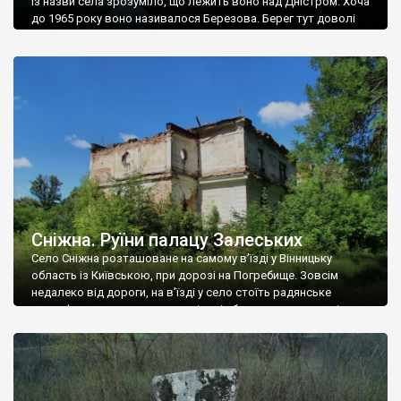
Із назви села зрозуміло, що лежить воно над Дністром. Хоча
до 1965 року воно називалося Березова. Берег тут доволі
високий і крутий, як і майже всюди на Поділлі, але є кілька
грунтових доріг, які збігають аж до самої води – цим
Наддністрянське відрізняється від більшості навколишніх
сіл. У селі є мурована Михайлівська церква. Точної дати […]
Сніжна. Руїни палацу Залеських
Село Сніжна розташоване на самому в’їзді у Вінницьку
область із Київською, при дорозі на Погребище. Зовсім
недалеко від дороги, на в’їзді у село стоїть радянське
рельєфне пано, яке показує жінку і яблуню, а трохи далі, десь
серед дерев, заховалися руїни палацу Залеських. З дороги їх
не видно, але видно дві стареньких колії у траві – […]