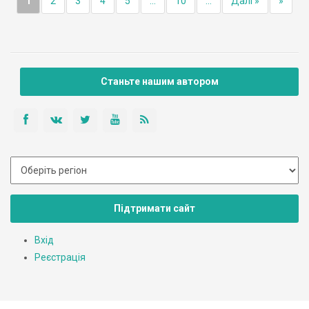
1
2
3
4
5
...
10
...
Далі »
»
Станьте нашим автором
Підтримати сайт
Вхід
Реєстрація