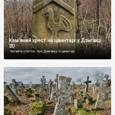
Кам’яний хрест на цвинтарі у Дзигівці
3D
Читайте статтю про Дзигівку і її цвинтар