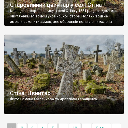
Старовинний цвинтар у селі Стіна
Козацька оборона замку в селі Стіна у 1651 році є відомим
звитяжним епізодом української історії. Поляки тоді не
змогли захопити замок, але оборонців полягло чимало. Їх
поховали на цвинтарі, який тоді називався Замковим. Нині на
місці замку церква із кам’яною огорожею, а цвинтар є. На
ньому чимало хрестів 19 століття, є такі, де епітафії стер […]
Стіна. Цвинтар
Фото Романа Маленкова та Ярослава Геращенка