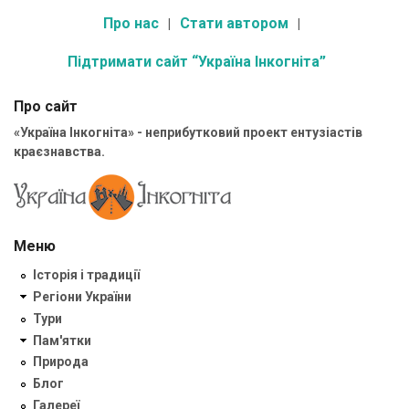
Про нас
Стати автором
Підтримати сайт “Україна Інкогніта”
Про сайт
«Україна Інкогніта» - неприбутковий проект ентузіастів
краєзнавства.
Меню
Історія і традиції
Регіони України
Тури
Пам'ятки
Природа
Блог
Галереї