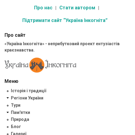
Про нас
Стати автором
Підтримати сайт “Україна Інкогніта”
Про сайт
«Україна Інкогніта» - неприбутковий проект ентузіастів
краєзнавства.
Меню
Історія і традиції
Регіони України
Тури
Пам'ятки
Природа
Блог
Галереї