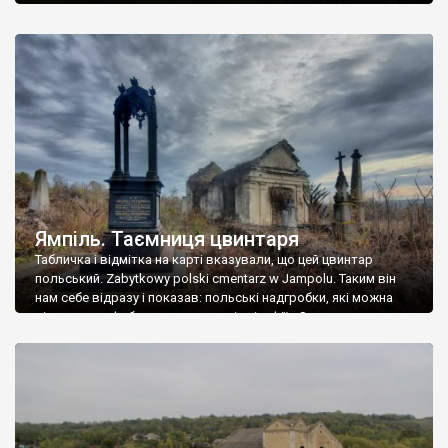
Ямпіль. Таємниця цвинтаря
Табличка і відмітка на карті вказували, що цей цвинтар
польський. Zabytkowy polski cmentarz w Jampolu. Таким він
нам себе відразу і показав: польські надгробки, які можна
віднести до фабричних, польські епітафії… Загалом цвинтар
виявився величезним – порахували площу у GoogleMaps –
виявилося більше семи гектарів. Перше враження про
абсолютну звичайність польського цвинтаря виявилося
оманливим – […]