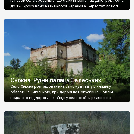
Із назви села зрозуміло, що лежить воно над Дністром. Хоча
до 1965 року воно називалося Березова. Берег тут доволі
високий і крутий, як і майже всюди на Поділлі, але є кілька
грунтових доріг, які збігають аж до самої води – цим
Наддністрянське відрізняється від більшості навколишніх
сіл. У селі є мурована Михайлівська церква. Точної дати […]
Сніжна. Руїни палацу Залеських
Село Сніжна розташоване на самому в’їзді у Вінницьку
область із Київською, при дорозі на Погребище. Зовсім
недалеко від дороги, на в’їзді у село стоїть радянське
рельєфне пано, яке показує жінку і яблуню, а трохи далі, десь
серед дерев, заховалися руїни палацу Залеських. З дороги їх
не видно, але видно дві стареньких колії у траві – […]