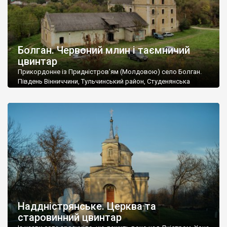
Болган. Червоний млин і таємничий
цвинтар
Прикордонне із Придністров’ям (Молдовою) село Болган.
Південь Вінниччини, Тульчинський район, Студенянська
громада. У селі мешкає близько тисячі осіб. Спочатку ми
дізналися, що у Болгані є величезний захаращений
старовинний цвинтар із кам’яними хрестами. Всі епітафії, які
збереглися, написані кирилицею, церковнослов’янською
мовою. За всіма традиційними ознаками – цвинтар
український. Хрести датуються 19 століттям. У 1924-1940
роках Болган […]
Наддністрянське. Церква та
старовинний цвинтар