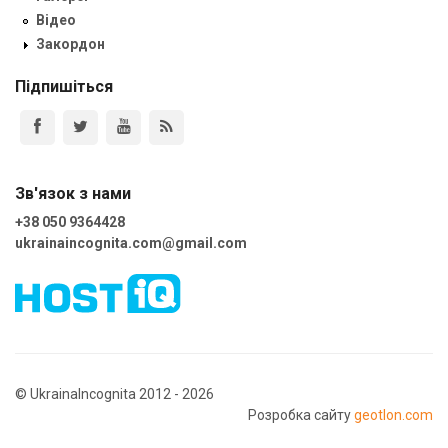
Відео
Закордон
Підпишіться
Зв'язок з нами
+38 050 9364428
ukrainaincognita.com@gmail.com
© UkrainaIncognita 2012 - 2026
Розробка сайту
geotlon.com