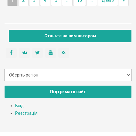
1
2
3
4
5
...
10
...
Далі »
»
Станьте нашим автором
Підтримати сайт
Вхід
Реєстрація