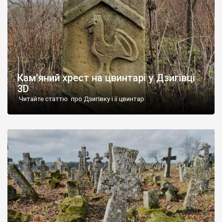
Кам’яний хрест на цвинтарі у Дзигівці
3D
Читайте статтю про Дзигівку і її цвинтар