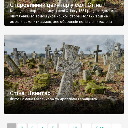
Старовинний цвинтар у селі Стіна
Козацька оборона замку в селі Стіна у 1651 році є відомим
звитяжним епізодом української історії. Поляки тоді не
змогли захопити замок, але оборонців полягло чимало. Їх
поховали на цвинтарі, який тоді називався Замковим. Нині на
місці замку церква із кам’яною огорожею, а цвинтар є. На
ньому чимало хрестів 19 століття, є такі, де епітафії стер […]
Стіна. Цвинтар
Фото Романа Маленкова та Ярослава Геращенка