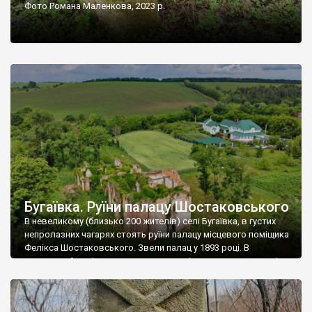
Фото Романа Маленкова, 2023 р.
Бугаївка. Руїни палацу Шостаковського
В невеликому (близько 200 жителів) селі Бугаївка, в густих
непролазних чагарях стоять руїни палацу місцевого поміщика
Фелікса Шостаковського. Звели палац у 1893 році. В
радянський період у ньому спочатку містилася школа, потім
клуб, ще пізніше – гуртожиток. У 60-х роках минулого
століття тут розмістили туберкульозну лікарню. Коли із
палацу виїхала лікарня – ми точно не […]