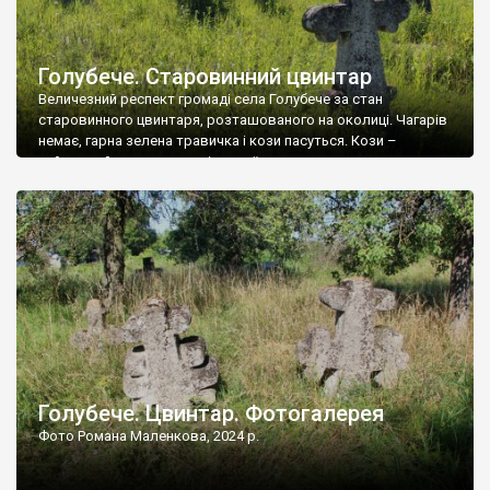
Голубече. Старовинний цвинтар
Величезний респект громаді села Голубече за стан
старовинного цвинтаря, розташованого на околиці. Чагарів
немає, гарна зелена травичка і кози пасуться. Кози –
найкращий регулятор шкідливої, для старих кладовищ,
рослинності. Навесні, коли паростки дерев вкриваються
бруньками, кози ті бруньки обгризають, бо то улюблений
делікатес. На цвинтарі у Голубечому ціла колекція
різноманітних форм хрестів. Село відносно невелике, […]
Голубече. Цвинтар. Фотогалерея
Фото Романа Маленкова, 2024 р.