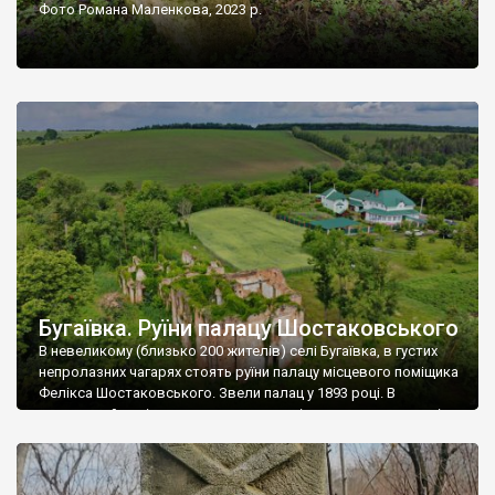
Фото Романа Маленкова, 2023 р.
Бугаївка. Руїни палацу Шостаковського
В невеликому (близько 200 жителів) селі Бугаївка, в густих
непролазних чагарях стоять руїни палацу місцевого поміщика
Фелікса Шостаковського. Звели палац у 1893 році. В
радянський період у ньому спочатку містилася школа, потім
клуб, ще пізніше – гуртожиток. У 60-х роках минулого
століття тут розмістили туберкульозну лікарню. Коли із
палацу виїхала лікарня – ми точно не […]