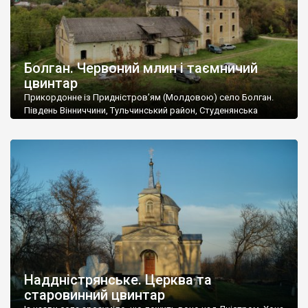
Болган. Червоний млин і таємничий
цвинтар
Прикордонне із Придністров’ям (Молдовою) село Болган.
Південь Вінниччини, Тульчинський район, Студенянська
громада. У селі мешкає близько тисячі осіб. Спочатку ми
дізналися, що у Болгані є величезний захаращений
старовинний цвинтар із кам’яними хрестами. Всі епітафії, які
збереглися, написані кирилицею, церковнослов’янською
мовою. За всіма традиційними ознаками – цвинтар
український. Хрести датуються 19 століттям. У 1924-1940
роках Болган […]
Наддністрянське. Церква та
старовинний цвинтар