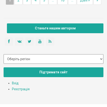
1
2
3
4
5
...
10
...
Далі »
»
Станьте нашим автором
Підтримати сайт
Вхід
Реєстрація