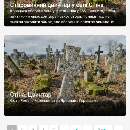
Старовинний цвинтар у селі Стіна
Козацька оборона замку в селі Стіна у 1651 році є відомим
звитяжним епізодом української історії. Поляки тоді не
змогли захопити замок, але оборонців полягло чимало. Їх
поховали на цвинтарі, який тоді називався Замковим. Нині на
місці замку церква із кам’яною огорожею, а цвинтар є. На
ньому чимало хрестів 19 століття, є такі, де епітафії стер […]
Стіна. Цвинтар
Фото Романа Маленкова та Ярослава Геращенка