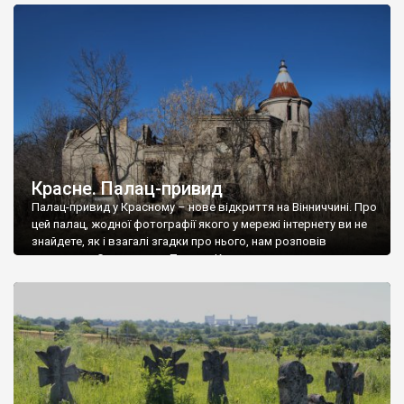
доглянутий, а в іншій суцільна руїна. Руїни палацу Тишкевичів у
Андрушівці, на Вінниччині. Такий стан […]
Красне. Палац-привид
Палац-привид у Красному – нове відкриття на Вінниччині. Про
цей палац, жодної фотографії якого у мережі інтернету ви не
знайдете, як і взагалі згадки про нього, нам розповів
мешканець Самгородка. Палац у Красному вразив не лише
станом руїни і чагарями, які його оточують, але і величчю
навіть у руїні. Можна уявно рекоструювати головний вхід із
[…]