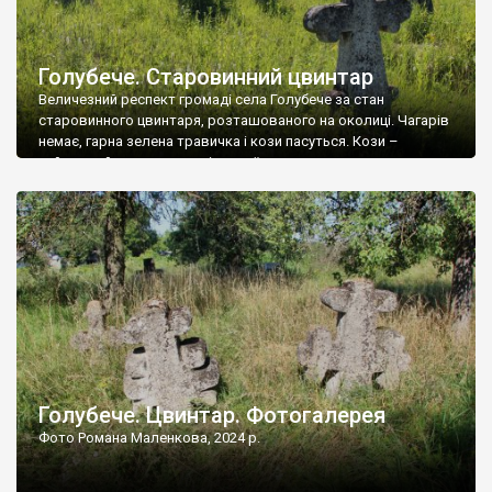
Голубече. Старовинний цвинтар
Величезний респект громаді села Голубече за стан
старовинного цвинтаря, розташованого на околиці. Чагарів
немає, гарна зелена травичка і кози пасуться. Кози –
найкращий регулятор шкідливої, для старих кладовищ,
рослинності. Навесні, коли паростки дерев вкриваються
бруньками, кози ті бруньки обгризають, бо то улюблений
делікатес. На цвинтарі у Голубечому ціла колекція
різноманітних форм хрестів. Село відносно невелике, […]
Голубече. Цвинтар. Фотогалерея
Фото Романа Маленкова, 2024 р.