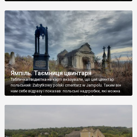
Ямпіль. Таємниця цвинтаря
Табличка і відмітка на карті вказували, що цей цвинтар
польський. Zabytkowy polski cmentarz w Jampolu. Таким він
нам себе відразу і показав: польські надгробки, які можна
віднести до фабричних, польські епітафії… Загалом цвинтар
виявився величезним – порахували площу у GoogleMaps –
виявилося більше семи гектарів. Перше враження про
абсолютну звичайність польського цвинтаря виявилося
оманливим – […]