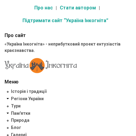
Про нас
Стати автором
Підтримати сайт “Україна Інкогніта”
Про сайт
«Україна Інкогніта» - неприбутковий проект ентузіастів
краєзнавства.
Меню
Історія і традиції
Регіони України
Тури
Пам'ятки
Природа
Блог
Галереї