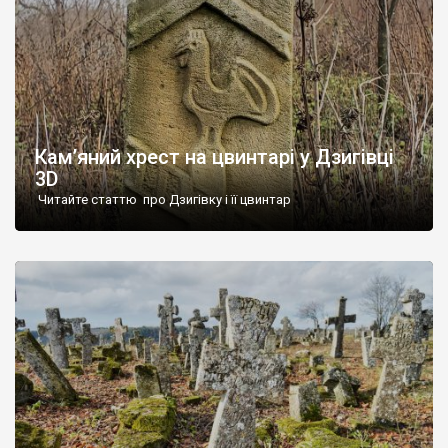
Кам’яний хрест на цвинтарі у Дзигівці
3D
Читайте статтю про Дзигівку і її цвинтар