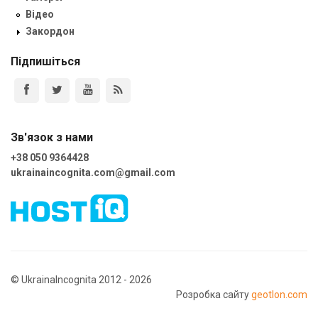
Відео
Закордон
Підпишіться
Зв'язок з нами
+38 050 9364428
ukrainaincognita.com@gmail.com
© UkrainaIncognita 2012 - 2026
Розробка сайту
geotlon.com