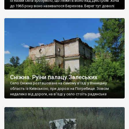
Із назви села зрозуміло, що лежить воно над Дністром. Хоча
до 1965 року воно називалося Березова. Берег тут доволі
високий і крутий, як і майже всюди на Поділлі, але є кілька
грунтових доріг, які збігають аж до самої води – цим
Наддністрянське відрізняється від більшості навколишніх
сіл. У селі є мурована Михайлівська церква. Точної дати […]
Сніжна. Руїни палацу Залеських
Село Сніжна розташоване на самому в’їзді у Вінницьку
область із Київською, при дорозі на Погребище. Зовсім
недалеко від дороги, на в’їзді у село стоїть радянське
рельєфне пано, яке показує жінку і яблуню, а трохи далі, десь
серед дерев, заховалися руїни палацу Залеських. З дороги їх
не видно, але видно дві стареньких колії у траві – […]