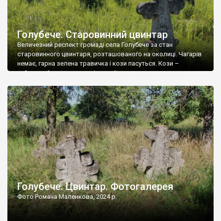
Голубече. Старовинний цвинтар
Величезний респект громаді села Голубече за стан
старовинного цвинтаря, розташованого на околиці. Чагарів
немає, гарна зелена травичка і кози пасуться. Кози –
найкращий регулятор шкідливої, для старих кладовищ,
рослинності. Навесні, коли паростки дерев вкриваються
бруньками, кози ті бруньки обгризають, бо то улюблений
делікатес. На цвинтарі у Голубечому ціла колекція
різноманітних форм хрестів. Село відносно невелике, […]
Голубече. Цвинтар. Фотогалерея
Фото Романа Маленкова, 2024 р.