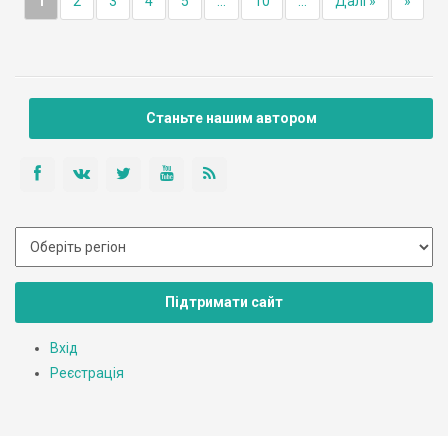
1
2
3
4
5
...
10
...
Далі »
»
Станьте нашим автором
Підтримати сайт
Вхід
Реєстрація