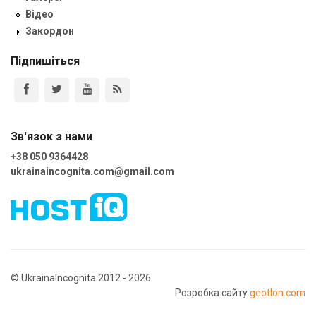
Відео
Закордон
Підпишіться
Зв'язок з нами
+38 050 9364428
ukrainaincognita.com@gmail.com
© UkrainaIncognita 2012 - 2026
Розробка сайту
geotlon.com