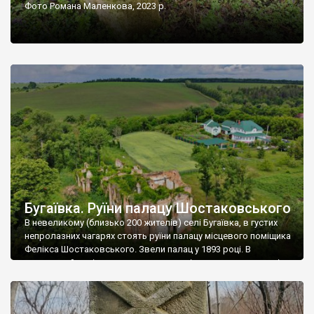
Фото Романа Маленкова, 2023 р.
Бугаївка. Руїни палацу Шостаковського
В невеликому (близько 200 жителів) селі Бугаївка, в густих
непролазних чагарях стоять руїни палацу місцевого поміщика
Фелікса Шостаковського. Звели палац у 1893 році. В
радянський період у ньому спочатку містилася школа, потім
клуб, ще пізніше – гуртожиток. У 60-х роках минулого
століття тут розмістили туберкульозну лікарню. Коли із
палацу виїхала лікарня – ми точно не […]