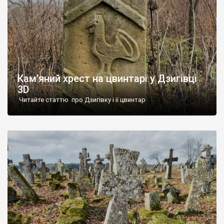
Кам’яний хрест на цвинтарі у Дзигівці
3D
Читайте статтю про Дзигівку і її цвинтар