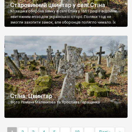
Старовинний цвинтар у селі Стіна
Козацька оборона замку в селі Стіна у 1651 році є відомим
звитяжним епізодом української історії. Поляки тоді не
змогли захопити замок, але оборонців полягло чимало. Їх
поховали на цвинтарі, який тоді називався Замковим. Нині на
місці замку церква із кам’яною огорожею, а цвинтар є. На
ньому чимало хрестів 19 століття, є такі, де епітафії стер […]
Стіна. Цвинтар
Фото Романа Маленкова та Ярослава Геращенка