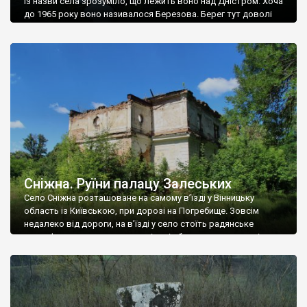
Із назви села зрозуміло, що лежить воно над Дністром. Хоча
до 1965 року воно називалося Березова. Берег тут доволі
високий і крутий, як і майже всюди на Поділлі, але є кілька
грунтових доріг, які збігають аж до самої води – цим
Наддністрянське відрізняється від більшості навколишніх
сіл. У селі є мурована Михайлівська церква. Точної дати […]
Сніжна. Руїни палацу Залеських
Село Сніжна розташоване на самому в’їзді у Вінницьку
область із Київською, при дорозі на Погребище. Зовсім
недалеко від дороги, на в’їзді у село стоїть радянське
рельєфне пано, яке показує жінку і яблуню, а трохи далі, десь
серед дерев, заховалися руїни палацу Залеських. З дороги їх
не видно, але видно дві стареньких колії у траві – […]