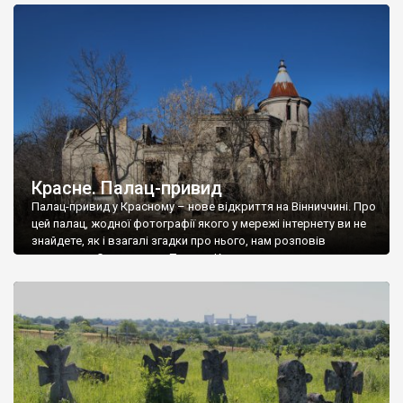
доглянутий, а в іншій суцільна руїна. Руїни палацу Тишкевичів у
Андрушівці, на Вінниччині. Такий стан […]
Красне. Палац-привид
Палац-привид у Красному – нове відкриття на Вінниччині. Про
цей палац, жодної фотографії якого у мережі інтернету ви не
знайдете, як і взагалі згадки про нього, нам розповів
мешканець Самгородка. Палац у Красному вразив не лише
станом руїни і чагарями, які його оточують, але і величчю
навіть у руїні. Можна уявно рекоструювати головний вхід із
[…]