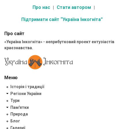
Про нас
Стати автором
Підтримати сайт “Україна Інкогніта”
Про сайт
«Україна Інкогніта» - неприбутковий проект ентузіастів
краєзнавства.
Меню
Історія і традиції
Регіони України
Тури
Пам'ятки
Природа
Блог
Галереї