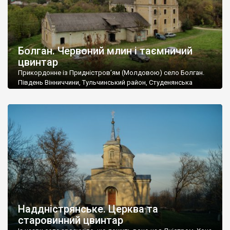
Болган. Червоний млин і таємничий
цвинтар
Прикордонне із Придністров’ям (Молдовою) село Болган.
Південь Вінниччини, Тульчинський район, Студенянська
громада. У селі мешкає близько тисячі осіб. Спочатку ми
дізналися, що у Болгані є величезний захаращений
старовинний цвинтар із кам’яними хрестами. Всі епітафії, які
збереглися, написані кирилицею, церковнослов’янською
мовою. За всіма традиційними ознаками – цвинтар
український. Хрести датуються 19 століттям. У 1924-1940
роках Болган […]
Наддністрянське. Церква та
старовинний цвинтар