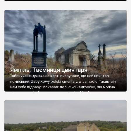
Ямпіль. Таємниця цвинтаря
Табличка і відмітка на карті вказували, що цей цвинтар
польський. Zabytkowy polski cmentarz w Jampolu. Таким він
нам себе відразу і показав: польські надгробки, які можна
віднести до фабричних, польські епітафії… Загалом цвинтар
виявився величезним – порахували площу у GoogleMaps –
виявилося більше семи гектарів. Перше враження про
абсолютну звичайність польського цвинтаря виявилося
оманливим – […]