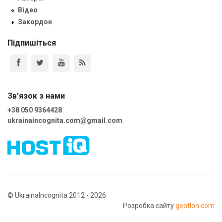
Відео
Закордон
Підпишіться
Зв'язок з нами
+38 050 9364428
ukrainaincognita.com@gmail.com
© UkrainaIncognita 2012 - 2026
Розробка сайту
geotlon.com