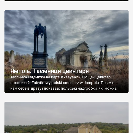
Ямпіль. Таємниця цвинтаря
Табличка і відмітка на карті вказували, що цей цвинтар
польський. Zabytkowy polski cmentarz w Jampolu. Таким він
нам себе відразу і показав: польські надгробки, які можна
віднести до фабричних, польські епітафії… Загалом цвинтар
виявився величезним – порахували площу у GoogleMaps –
виявилося більше семи гектарів. Перше враження про
абсолютну звичайність польського цвинтаря виявилося
оманливим – […]