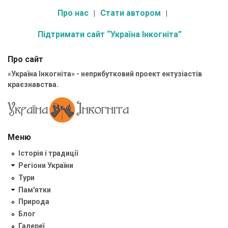
Про нас
Стати автором
Підтримати сайт “Україна Інкогніта”
Про сайт
«Україна Інкогніта» - неприбутковий проект ентузіастів
краєзнавства.
Меню
Історія і традиції
Регіони України
Тури
Пам'ятки
Природа
Блог
Галереї