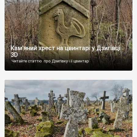
Кам’яний хрест на цвинтарі у Дзигівці
3D
Читайте статтю про Дзигівку і її цвинтар