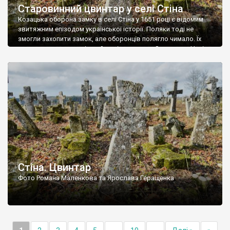
Старовинний цвинтар у селі Стіна
Козацька оборона замку в селі Стіна у 1651 році є відомим
звитяжним епізодом української історії. Поляки тоді не
змогли захопити замок, але оборонців полягло чимало. Їх
поховали на цвинтарі, який тоді називався Замковим. Нині на
місці замку церква із кам’яною огорожею, а цвинтар є. На
ньому чимало хрестів 19 століття, є такі, де епітафії стер […]
Стіна. Цвинтар
Фото Романа Маленкова та Ярослава Геращенка