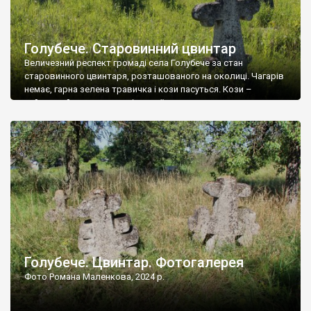
Голубече. Старовинний цвинтар
Величезний респект громаді села Голубече за стан
старовинного цвинтаря, розташованого на околиці. Чагарів
немає, гарна зелена травичка і кози пасуться. Кози –
найкращий регулятор шкідливої, для старих кладовищ,
рослинності. Навесні, коли паростки дерев вкриваються
бруньками, кози ті бруньки обгризають, бо то улюблений
делікатес. На цвинтарі у Голубечому ціла колекція
різноманітних форм хрестів. Село відносно невелике, […]
Голубече. Цвинтар. Фотогалерея
Фото Романа Маленкова, 2024 р.