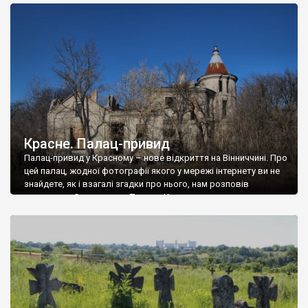
доглянутий, а в іншій суцільна руїна. Руїни палацу Тишкевичів у
Андрушівці, на Вінниччині. Такий стан […]
Красне. Палац-привид
Палац-привид у Красному – нове відкриття на Вінниччині. Про
цей палац, жодної фотографії якого у мережі інтернету ви не
знайдете, як і взагалі згадки про нього, нам розповів
мешканець Самгородка. Палац у Красному вразив не лише
станом руїни і чагарями, які його оточують, але і величчю
навіть у руїні. Можна уявно рекоструювати головний вхід із
[…]