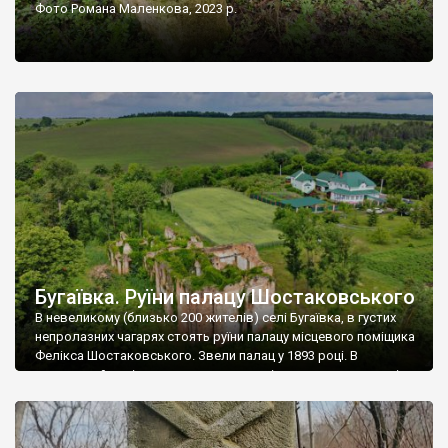
Фото Романа Маленкова, 2023 р.
Бугаївка. Руїни палацу Шостаковського
В невеликому (близько 200 жителів) селі Бугаївка, в густих
непролазних чагарях стоять руїни палацу місцевого поміщика
Фелікса Шостаковського. Звели палац у 1893 році. В
радянський період у ньому спочатку містилася школа, потім
клуб, ще пізніше – гуртожиток. У 60-х роках минулого
століття тут розмістили туберкульозну лікарню. Коли із
палацу виїхала лікарня – ми точно не […]