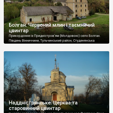
Болган. Червоний млин і таємничий
цвинтар
Прикордонне із Придністров’ям (Молдовою) село Болган.
Південь Вінниччини, Тульчинський район, Студенянська
громада. У селі мешкає близько тисячі осіб. Спочатку ми
дізналися, що у Болгані є величезний захаращений
старовинний цвинтар із кам’яними хрестами. Всі епітафії, які
збереглися, написані кирилицею, церковнослов’янською
мовою. За всіма традиційними ознаками – цвинтар
український. Хрести датуються 19 століттям. У 1924-1940
роках Болган […]
Наддністрянське. Церква та
старовинний цвинтар