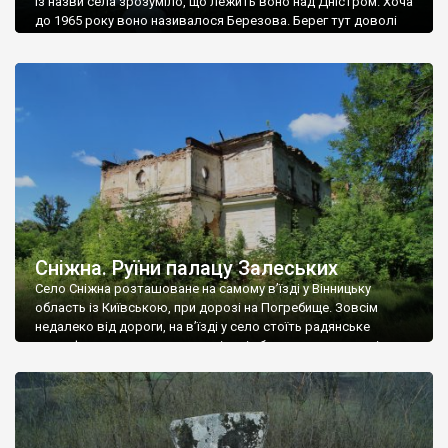
Із назви села зрозуміло, що лежить воно над Дністром. Хоча
до 1965 року воно називалося Березова. Берег тут доволі
високий і крутий, як і майже всюди на Поділлі, але є кілька
грунтових доріг, які збігають аж до самої води – цим
Наддністрянське відрізняється від більшості навколишніх
сіл. У селі є мурована Михайлівська церква. Точної дати […]
Сніжна. Руїни палацу Залеських
Село Сніжна розташоване на самому в’їзді у Вінницьку
область із Київською, при дорозі на Погребище. Зовсім
недалеко від дороги, на в’їзді у село стоїть радянське
рельєфне пано, яке показує жінку і яблуню, а трохи далі, десь
серед дерев, заховалися руїни палацу Залеських. З дороги їх
не видно, але видно дві стареньких колії у траві – […]