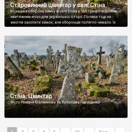
Старовинний цвинтар у селі Стіна
Козацька оборона замку в селі Стіна у 1651 році є відомим
звитяжним епізодом української історії. Поляки тоді не
змогли захопити замок, але оборонців полягло чимало. Їх
поховали на цвинтарі, який тоді називався Замковим. Нині на
місці замку церква із кам’яною огорожею, а цвинтар є. На
ньому чимало хрестів 19 століття, є такі, де епітафії стер […]
Стіна. Цвинтар
Фото Романа Маленкова та Ярослава Геращенка