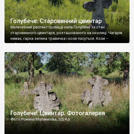
Голубече. Старовинний цвинтар
Величезний респект громаді села Голубече за стан
старовинного цвинтаря, розташованого на околиці. Чагарів
немає, гарна зелена травичка і кози пасуться. Кози –
найкращий регулятор шкідливої, для старих кладовищ,
рослинності. Навесні, коли паростки дерев вкриваються
бруньками, кози ті бруньки обгризають, бо то улюблений
делікатес. На цвинтарі у Голубечому ціла колекція
різноманітних форм хрестів. Село відносно невелике, […]
Голубече. Цвинтар. Фотогалерея
Фото Романа Маленкова, 2024 р.