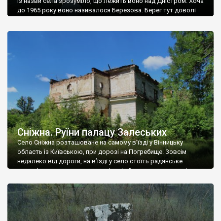
Із назви села зрозуміло, що лежить воно над Дністром. Хоча
до 1965 року воно називалося Березова. Берег тут доволі
високий і крутий, як і майже всюди на Поділлі, але є кілька
грунтових доріг, які збігають аж до самої води – цим
Наддністрянське відрізняється від більшості навколишніх
сіл. У селі є мурована Михайлівська церква. Точної дати […]
Сніжна. Руїни палацу Залеських
Село Сніжна розташоване на самому в’їзді у Вінницьку
область із Київською, при дорозі на Погребище. Зовсім
недалеко від дороги, на в’їзді у село стоїть радянське
рельєфне пано, яке показує жінку і яблуню, а трохи далі, десь
серед дерев, заховалися руїни палацу Залеських. З дороги їх
не видно, але видно дві стареньких колії у траві – […]