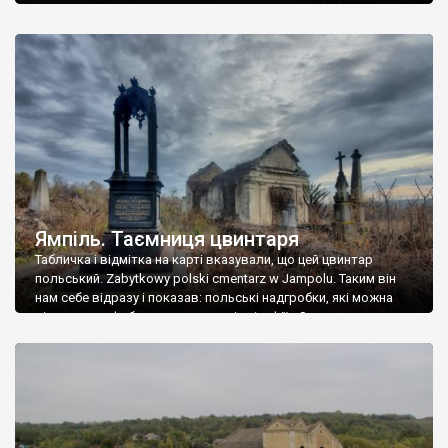
Ямпіль. Таємниця цвинтаря
Табличка і відмітка на карті вказували, що цей цвинтар
польський. Zabytkowy polski cmentarz w Jampolu. Таким він
нам себе відразу і показав: польські надгробки, які можна
віднести до фабричних, польські епітафії… Загалом цвинтар
виявився величезним – порахували площу у GoogleMaps –
виявилося більше семи гектарів. Перше враження про
абсолютну звичайність польського цвинтаря виявилося
оманливим – […]