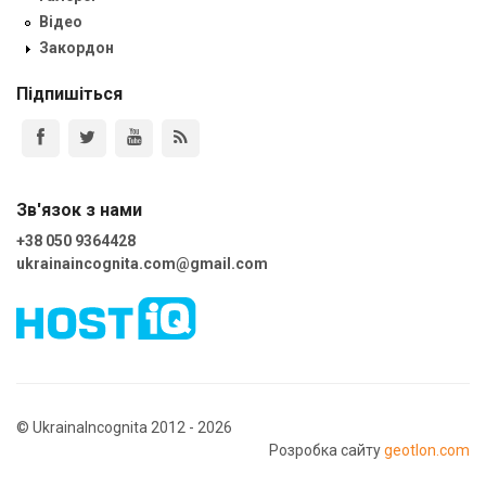
Відео
Закордон
Підпишіться
Зв'язок з нами
+38 050 9364428
ukrainaincognita.com@gmail.com
© UkrainaIncognita 2012 - 2026
Розробка сайту
geotlon.com