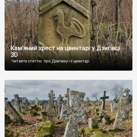
Кам’яний хрест на цвинтарі у Дзигівці
3D
Читайте статтю про Дзигівку і її цвинтар