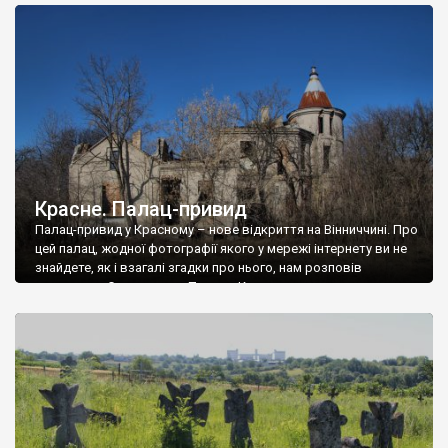
доглянутий, а в іншій суцільна руїна. Руїни палацу Тишкевичів у
Андрушівці, на Вінниччині. Такий стан […]
Красне. Палац-привид
Палац-привид у Красному – нове відкриття на Вінниччині. Про
цей палац, жодної фотографії якого у мережі інтернету ви не
знайдете, як і взагалі згадки про нього, нам розповів
мешканець Самгородка. Палац у Красному вразив не лише
станом руїни і чагарями, які його оточують, але і величчю
навіть у руїні. Можна уявно рекоструювати головний вхід із
[…]