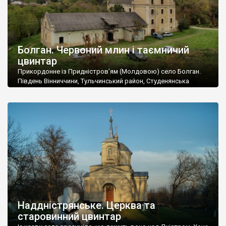
Болган. Червоний млин і таємничий
цвинтар
Прикордонне із Придністров’ям (Молдовою) село Болган.
Південь Вінниччини, Тульчинський район, Студенянська
громада. У селі мешкає близько тисячі осіб. Спочатку ми
дізналися, що у Болгані є величезний захаращений
старовинний цвинтар із кам’яними хрестами. Всі епітафії, які
збереглися, написані кирилицею, церковнослов’янською
мовою. За всіма традиційними ознаками – цвинтар
український. Хрести датуються 19 століттям. У 1924-1940
роках Болган […]
Наддністрянське. Церква та
старовинний цвинтар