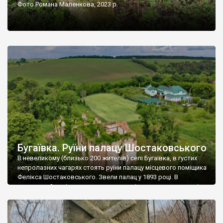
Фото Романа Маленкова, 2023 р.
Бугаївка. Руїни палацу Шостаковського
В невеликому (близько 200 жителів) селі Бугаївка, в густих
непролазних чагарях стоять руїни палацу місцевого поміщика
Фелікса Шостаковського. Звели палац у 1893 році. В
радянський період у ньому спочатку містилася школа, потім
клуб, ще пізніше – гуртожиток. У 60-х роках минулого
століття тут розмістили туберкульозну лікарню. Коли із
палацу виїхала лікарня – ми точно не […]