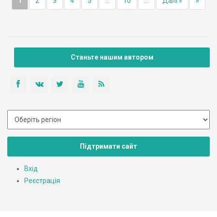
1
2
3
4
5
...
10
...
Далі »
»
Станьте нашим автором
Підтримати сайт
Вхід
Реєстрація